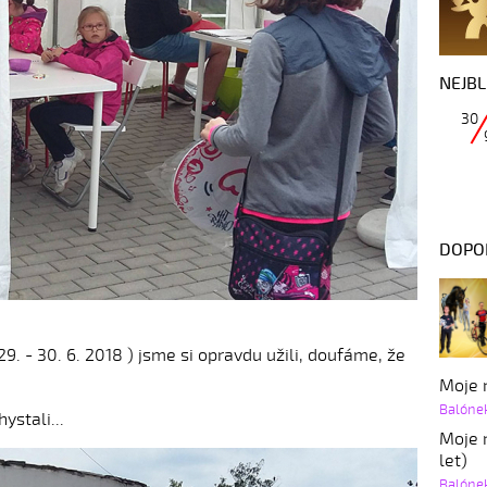
NEJBL
30
DOPO
29. - 30. 6. 2018 ) jsme si opravdu užili, doufáme, že
Moje r
Balóne
ystali...
Moje r
let)
Balóne