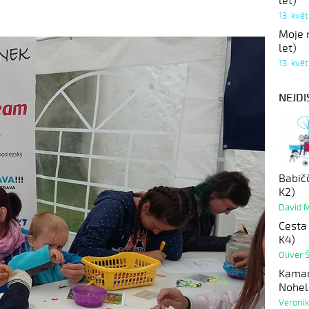
let)
13. kvě
Moje r
let)
13. kvě
NEJDI
Babič
K2)
David 
Cesta 
K4)
Oliver 
Kamar
Nohel
Veroni