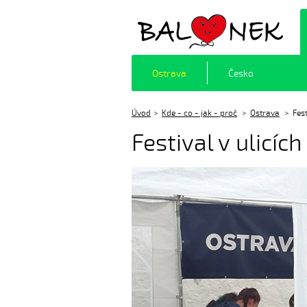
Balónek z.s.
Ostrava
Česko
Úvod
Kde - co - jak - proč
Ostrava
Fes
Festival v ulicíc