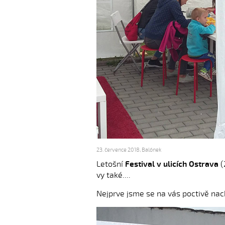
23. července 2018
,
Balónek
Letošní
Festival v ulicích Ostrava
(
vy také....
Nejprve jsme se na vás poctivě nach