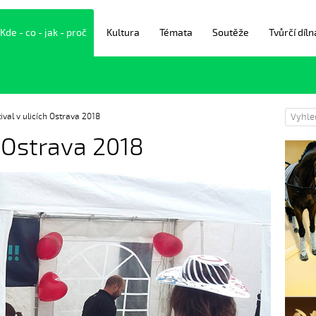
Kde - co - jak - proč
Kultura
Témata
Soutěže
Tvůrčí díln
tival v ulicích Ostrava 2018
h Ostrava 2018