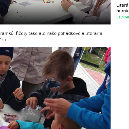
Liter
hranic
Balóne
ramků, fičely také ale naše pohádkové a literární
ka...