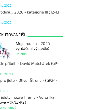
tna 2026
odina... 2026 - kategorie III (12-13
tna 2026
SKUTOVANĚJŠÍ
Moje rodina... 2024 -
vyhlášení výsledků
Balónek
čin příběh - David Malchárek (GP-
Malchárek
pro jídlo - Oliver Štrunc - (GP24-
Štrunc
ádství nezná hranic - Veronika
ová - (KNZ-K2)
ka Nohelová