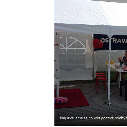
Nejprve jsme se na vás poctivě nachysta