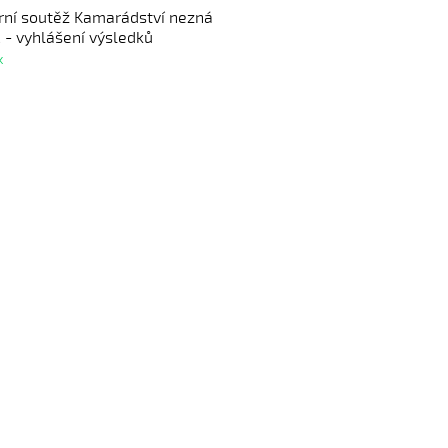
ární soutěž Kamarádství nezná
 - vyhlášení výsledků
k