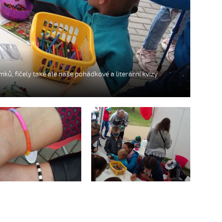
ků, fičely také ale naše pohádkové a literární kvízy
avním hitem byla letos
Hlavním hitem byla letos
roba náramků, fičely
výroba náramků, fičely
ké ale naše pohádkové
také ale naše pohádkové