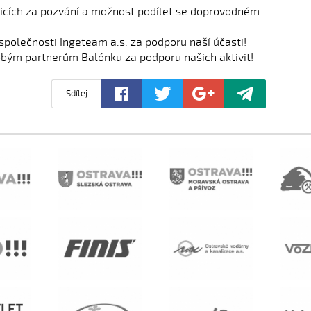
literární kvízy a klasická
a literární kvízy a klasická
licích za pozvání a možnost podílet se doprovodném
díčkovská skládačka...
srdíčkovská skládačka...
polečnosti Ingeteam a.s. za podporu naší účasti!
ým partnerům Balónku za podporu našich aktivit!
Sdílej