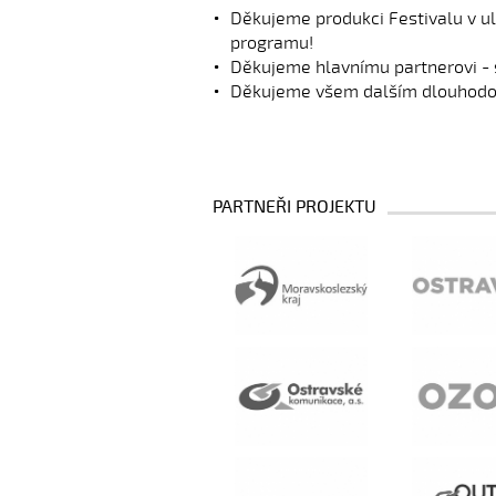
a literární kvízy a klasická
a 
Děkujeme produkci Festivalu v u
srdíčkovská skládačka...
sr
programu!
Děkujeme hlavnímu partnerovi - s
Děkujeme všem dalším dlouhodob
PARTNEŘI PROJEKTU