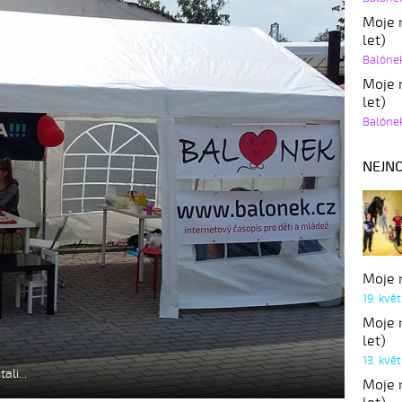
Moje r
let)
Balóne
Moje r
let)
Balóne
NEJNO
Moje r
19. kvě
Moje r
let)
13. kvě
li...
Moje r