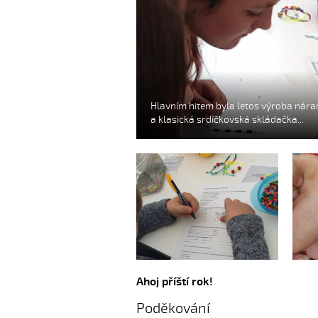
Hlavním hitem byla letos výroba náram
a klasická srdíčkovská skládačka...
Hlavním hitem byla letos
Hl
Ahoj příští rok!
výroba náramků, fičely
vý
Poděkování
také ale naše pohádkové
ta