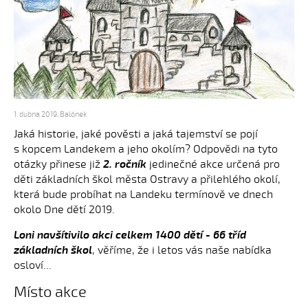
1. dubna 2019
,
Balónek
Jaká historie, jaké pověsti a jaká tajemství se pojí
s kopcem Landekem a jeho okolím? Odpovědi na tyto
otázky přinese již
2. ročník
jedinečné akce určená pro
děti základních škol města Ostravy a přilehlého okolí,
která bude probíhat na Landeku termínově ve dnech
okolo Dne dětí 2019.
Loni navšítivilo akci celkem 1400 dětí - 66 tříd
základních škol
, věříme, že i letos vás naše nabídka
osloví...
Místo akce