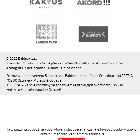
© 2026
Balónek z.s.
Jakékoliv užití obsahu včetně převzetí, šíření či dalšího zpřístupňování článků
a fotografií je bez souhlasu Balónek z.s. zakázáno.
Provozovatelem serveru Balonek.cz je Balónek z.s. se sídlem Českobratrská 2227/7,
702 00 Ostrava – Moravská Ostrava,
IČ: 05374146, spolek zapsaný ve spolkovém rejstříku, spisová značka L 15309
vedená u Krajského soudu v Ostravě.
Tato prezentace používá k poskytování služeb a analýze návštěvnosti soubory cookie.
Používáním tohoto webu s tímto souhlasíte.