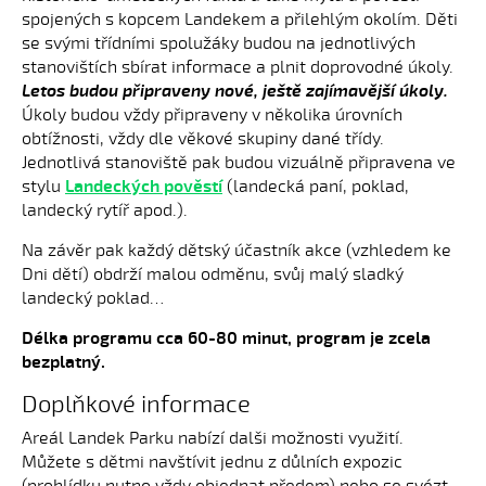
spojených s kopcem Landekem a přilehlým okolím. Děti
se svými třídními spolužáky budou na jednotlivých
stanovištích sbírat informace a plnit doprovodné úkoly.
Letos budou připraveny nové, ještě zajímavější úkoly.
Úkoly budou vždy připraveny v několika úrovních
obtížnosti, vždy dle věkové skupiny dané třídy.
Jednotlivá stanoviště pak budou vizuálně připravena ve
stylu
Landeckých pověstí
(landecká paní, poklad,
landecký rytíř apod.).
Na závěr pak každý dětský účastník akce (vzhledem ke
Dni dětí) obdrží malou odměnu, svůj malý sladký
landecký poklad…
Délka programu cca 60-80 minut, program je zcela
bezplatný.
Doplňkové informace
Areál Landek Parku nabízí dalši možnosti využití.
Můžete s dětmi navštívit jednu z důlních expozic