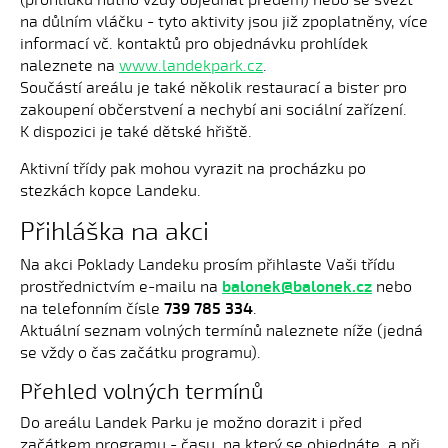
(prohlídku nutno vždy objednat předem) nebo se svézt
na důlním vláčku - tyto aktivity jsou již zpoplatněny, více
informací vč. kontaktů pro objednávku prohlídek
naleznete na
www.landekpark.cz
.
Součástí areálu je také několik restaurací a bister pro
zakoupení občerstvení a nechybí ani sociální zařízení.
K dispozici je také dětské hřiště.
Aktivní třídy pak mohou vyrazit na procházku po
stezkách kopce Landeku.
Přihláška na akci
Na akci Poklady Landeku prosím přihlaste Vaši třídu
prostřednictvím e-mailu na
balonek@balonek.cz
nebo
na telefonním čísle
739 785 334
.
Aktuální seznam volných termínů naleznete níže (jedná
se vždy o čas začátku programu).
Přehled volných termínů
Do areálu Landek Parku je možno dorazit i před
začátkem programu - času, na který se objednáte, a při