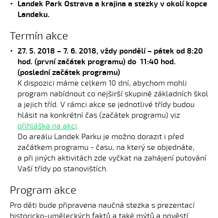
Landek Park Ostrava a krajina a stezky v okolí kopce
Landeku.
Termín akce
27. 5. 2018 – 7. 6. 2018, vždy pondělí – pátek od 8:20
hod. (první začátek programu) do 11:40 hod.
(poslední začátek programu)
K dispozici máme celkem 10 dní, abychom mohli
program nabídnout co nejširší skupině základních škol
a jejich tříd. V rámci akce se jednotlivé třídy budou
hlásit na konkrétní čas (začátek programu) viz
přihláška na akci
.
Do areálu Landek Parku je možno dorazit i před
začátkem programu - času, na který se objednáte,
a při jiných aktivitách zde vyčkat na zahájení putování
Vaší třídy po stanovištích.
Program akce
Pro děti bude připravena naučná stezka s prezentací
historicko-uměleckých faktů a také mýtů a pověstí