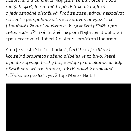
absurdní, ale od chvíle, kdy jsem se stal otcem dvou
malých synů, je pro mě ta představa už logická
a jednoznačně přitažlivá. Proč se zase jednou nepodívat
na svět z perspektivy dítěte a zároveň nevyužít své
filmařské i životní zkušenosti k vytvoření příběhu pro
celou rodinu?“
říká. Scénář napsali Najbrtovi dlouholetí
spolupracovníci Robert Geisler s Tomášem Hodanem.
A co je vlastně to čertí brko?
„Čertí brko je klíčová
kouzelná proprieta našeho příběhu. Je to brko, které
v pekle zapisuje hříchy lidí, eviduje je a v okamžiku, kdy
přesáhnou určitou hranici, tak dá povel k odnesení
hříšníka do pekla,“
vysvětluje Marek Najbrt.