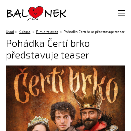
Balónek z.s.
Úvod
Kultura
Film a televize
Pohádka Čertí brko představuje teaser
Pohádka Čertí brko
představuje teaser