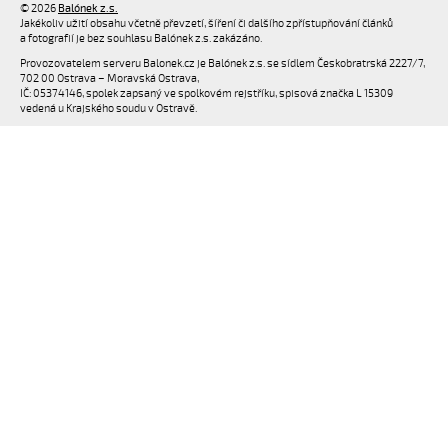
© 2026
Balónek z.s.
Jakékoliv užití obsahu včetně převzetí, šíření či dalšího zpřístupňování článků
a fotografií je bez souhlasu Balónek z.s. zakázáno.
Provozovatelem serveru Balonek.cz je Balónek z.s. se sídlem Českobratrská 2227/7,
702 00 Ostrava – Moravská Ostrava,
IČ: 05374146, spolek zapsaný ve spolkovém rejstříku, spisová značka L 15309
vedená u Krajského soudu v Ostravě.