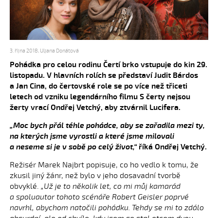
3. října 2018
,
Uljana Donátová
Pohádka pro celou rodinu Čertí brko vstupuje do kin 29.
listopadu. V hlavních rolích se představí Judit Bárdos
a Jan Cina, do čertovské role se po více než třiceti
letech od vzniku legendárního filmu S čerty nejsou
žerty vrací Ondřej Vetchý, aby ztvárnil Lucifera.
„Moc bych přál téhle pohádce, aby se zařadila mezi ty,
na kterých jsme vyrostli a které jsme milovali
a neseme si je v sobě po celý život,“
říká Ondřej Vetchý.
Režisér Marek Najbrt popisuje, co ho vedlo k tomu, že
zkusil jiný žánr, než bylo v jeho dosavadní tvorbě
obvyklé.
„Už je to několik let, co mi můj kamarád
a spoluautor tohoto scénáře Robert Geisler poprvé
navrhl, abychom natočili pohádku. Tehdy se mi to zdálo