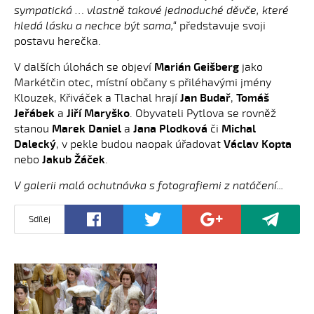
sympatická … vlastně takové jednoduché děvče, které
hledá lásku a nechce být sama,“
představuje svoji
postavu herečka.
V dalších úlohách se objeví
Marián Geišberg
jako
Markétčin otec, místní občany s přiléhavými jmény
Klouzek, Křiváček a Tlachal hrají
Jan Budař
,
Tomáš
Jeřábek
a
Jiří Maryško
. Obyvateli Pytlova se rovněž
stanou
Marek Daniel
a
Jana Plodková
či
Michal
Dalecký
, v pekle budou naopak úřadovat
Václav Kopta
nebo
Jakub Žáček
.
V galerii malá ochutnávka s fotografiemi z natáčení...
Sdílej