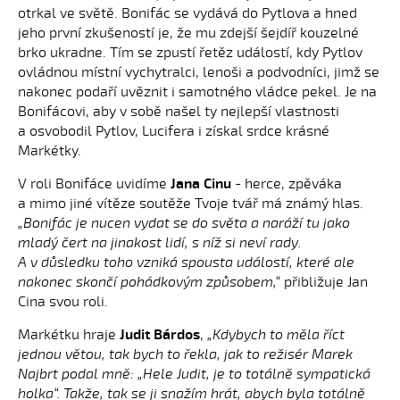
otrkal ve světě. Bonifác se vydává do Pytlova a hned
jeho první zkušeností je, že mu zdejší šejdíř kouzelné
brko ukradne. Tím se zpustí řetěz událostí, kdy Pytlov
ovládnou místní vychytralci, lenoši a podvodníci, jimž se
nakonec podaří uvěznit i samotného vládce pekel. Je na
Bonifácovi, aby v sobě našel ty nejlepší vlastnosti
a osvobodil Pytlov, Lucifera i získal srdce krásné
Markétky.
V roli Bonifáce uvidíme
Jana Cinu
- herce, zpěváka
a mimo jiné vítěze soutěže Tvoje tvář má známý hlas.
„Bonifác je nucen vydat se do světa a naráží tu jako
mladý čert na jinakost lidí, s níž si neví rady.
A v důsledku toho vzniká spousta událostí, které ale
nakonec skončí pohádkovým způsobem,“
přibližuje Jan
Cina svou roli.
Markétku hraje
Judit Bárdos
,
„Kdybych to měla říct
jednou větou, tak bych to řekla, jak to režisér Marek
Najbrt podal mně: „Hele Judit, je to totálně sympatická
holka“. Takže, tak se ji snažím hrát, abych byla totálně