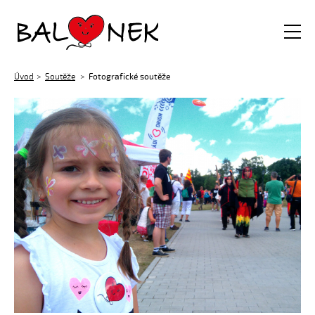
Balónek z.s.
Úvod
Soutěže
Fotografické soutěže