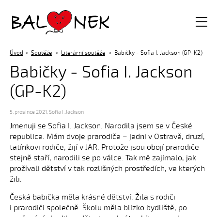
Balónek z.s.
Úvod
Soutěže
Literární soutěže
Babičky - Sofia I. Jackson (GP-K2)
Babičky - Sofia I. Jackson
(GP-K2)
5. prosince 2021
,
Sofia I. Jackson
Jmenuji se Sofia I. Jackson. Narodila jsem se v České
republice. Mám dvoje prarodiče – jedni v Ostravě, druzí,
tatínkovi rodiče, žijí v JAR. Protože jsou obojí prarodiče
stejně staří, narodili se po válce. Tak mě zajímalo, jak
prožívali dětství v tak rozlišných prostředích, ve kterých
žili.
Česká babička měla krásné dětství. Žila s rodiči
i prarodiči společně. Školu měla blízko bydliště, po