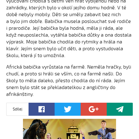
vyučování chodila s dětmi ven hrát vybíjenou nebo na
zahrádky, kterých bylo v okolí jejího domu hodně. V té
době nebyly mobily. Děti se uměly zabavit bez nich
a bylo jim dobře. Babička musela poslouchat své rodiče
i prarodiče. Její babička byla hodná, měla ji ráda, ale
když neuposlechla, vytáhla babička důtky a ona dostala
výprask. Moje babička chodila do rytmiky a hrála na
klavír. Jejím snem bylo učit děti, a proto vystudovala
školu, která jí to umožnila.
Africká babička vyrůstala na farmě. Neměla hračky, byli
chudí, a proto si hráli se vším, co na farmě našli. Do
školy to měla daleko, přesto chodila do ní ráda. Jejím
snem bylo stát se překladatelkou z angličtiny do
afrikánštiny.
Sdílej