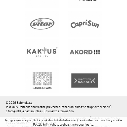
© 2026
Balónek z.s.
Jakékoliv užití obsahu včetně převzetí, šíření či dalšího zpřístupňování článků
a fotografií je bez souhlasu Balónek z.s. zakázáno.
Provozovatelem serveru Balonek.cz je Balónek z.s. se sídlem Českobratrská 2227/7,
Tato prezentace používá k poskytování služeb a analýze návštěvnosti soubory cookie.
702 00 Ostrava – Moravská Ostrava,
Používáním tohoto webu s tímto souhlasíte.
IČ: 05374146, spolek zapsaný ve spolkovém rejstříku, spisová značka L 15309