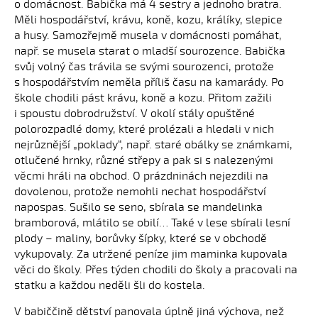
o domácnost. Babička má 4 sestry a jednoho bratra.
Měli hospodářství, krávu, koně, kozu, králíky, slepice
a husy. Samozřejmě musela v domácnosti pomáhat,
např. se musela starat o mladší sourozence. Babička
svůj volný čas trávila se svými sourozenci, protože
s hospodářstvím neměla příliš času na kamarády. Po
škole chodili pást krávu, koně a kozu. Přitom zažili
i spoustu dobrodružství. V okolí stály opuštěné
polorozpadlé domy, které prolézali a hledali v nich
nejrůznější „poklady“, např. staré obálky se známkami,
otlučené hrnky, různé střepy a pak si s nalezenými
věcmi hráli na obchod. O prázdninách nejezdili na
dovolenou, protože nemohli nechat hospodářství
napospas. Sušilo se seno, sbírala se mandelinka
bramborová, mlátilo se obilí… Také v lese sbírali lesní
plody – maliny, borůvky šípky, které se v obchodě
vykupovaly. Za utržené peníze jim maminka kupovala
věci do školy. Přes týden chodili do školy a pracovali na
statku a každou neděli šli do kostela.
V babiččině dětství panovala úplně jiná výchova, než