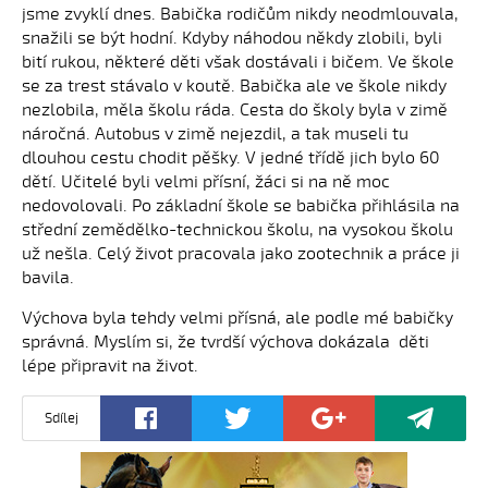
jsme zvyklí dnes. Babička rodičům nikdy neodmlouvala,
snažili se být hodní. Kdyby náhodou někdy zlobili, byli
bití rukou, některé děti však dostávali i bičem. Ve škole
se za trest stávalo v koutě. Babička ale ve škole nikdy
nezlobila, měla školu ráda. Cesta do školy byla v zimě
náročná. Autobus v zimě nejezdil, a tak museli tu
dlouhou cestu chodit pěšky. V jedné třídě jich bylo 60
dětí. Učitelé byli velmi přísní, žáci si na ně moc
nedovolovali. Po základní škole se babička přihlásila na
střední zemědělko-technickou školu, na vysokou školu
už nešla. Celý život pracovala jako zootechnik a práce ji
bavila.
Výchova byla tehdy velmi přísná, ale podle mé babičky
správná. Myslím si, že tvrdší výchova dokázala děti
lépe připravit na život.
Sdílej