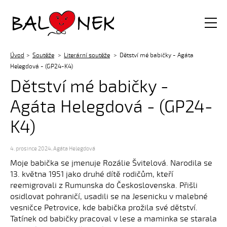
Balónek z.s.
Úvod
Soutěže
Literární soutěže
Dětství mé babičky - Agáta
Helegdová - (GP24-K4)
Dětství mé babičky -
Agáta Helegdová - (GP24-
K4)
4. prosince 2024
,
Agáta Helegdová
Moje babička se jmenuje Rozálie Švitelová. Narodila se
13. května 1951 jako druhé dítě rodičům, kteří
reemigrovali z Rumunska do Československa. Přišli
osidlovat pohraničí, usadili se na Jesenicku v malebné
vesničce Petrovice, kde babička prožila své dětství.
Tatínek od babičky pracoval v lese a maminka se starala