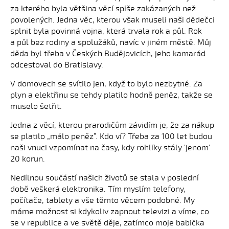
za kterého byla většina věcí spíše zakázaných než
povolených. Jedna věc, kterou však museli naši dědečci
splnit byla povinná vojna, která trvala rok a půl. Rok
a půl bez rodiny a spolužáků, navíc v jiném městě. Můj
děda byl třeba v Českých Budějovicích, jeho kamarád
odcestoval do Bratislavy.
V domovech se svítilo jen, když to bylo nezbytné. Za
plyn a elektřinu se tehdy platilo hodně peněz, takže se
muselo šetřit.
Jedna z věcí, kterou prarodičům závidím je, že za nákup
se platilo „málo peněz”. Kdo ví? Třeba za 100 let budou
naši vnuci vzpomínat na časy, kdy rohlíky stály 'jenom'
20 korun.
Nedílnou součástí našich životů se stala v poslední
době veškerá elektronika. Tím myslím telefony,
počítače, tablety a vše těmto věcem podobné. My
máme možnost si kdykoliv zapnout televizi a víme, co
se v republice a ve světě děje, zatímco moje babička