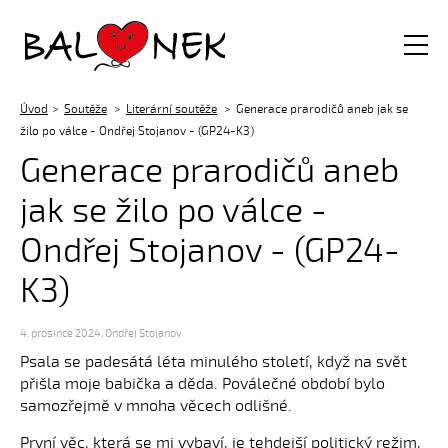
Balónek z.s.
Úvod
Soutěže
Literární soutěže
Generace prarodičů aneb jak se
žilo po válce - Ondřej Stojanov - (GP24-K3)
Generace prarodičů aneb
jak se žilo po válce -
Ondřej Stojanov - (GP24-
K3)
4. prosince 2024
,
Ondřej Stojanov
Psala se padesátá léta minulého století, když na svět
přišla moje babička a děda. Poválečné období bylo
samozřejmě v mnoha věcech odlišné.
První věc, která se mi vybaví, je tehdejší politický režim,