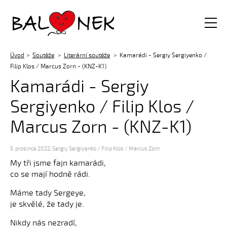
Balónek z.s.
Úvod
Soutěže
Literární soutěže
Kamarádi - Sergiy Sergiyenko /
Filip Klos / Marcus Zorn - (KNZ-K1)
Kamarádi - Sergiy
Sergiyenko / Filip Klos /
Marcus Zorn - (KNZ-K1)
5. prosince 2022
,
Sergiy Sergiyenko / Filip Klos / Marcus Zorn
My tři jsme fajn kamarádi,
co se mají hodně rádi.
Máme tady Sergeye,
je skvělé, že tady je.
Nikdy nás nezradí,