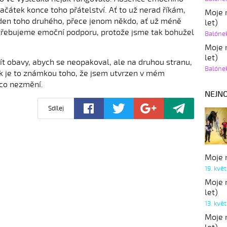
začátek konce toho přátelství. Ať to už nerad říkám,
Moje r
jeden toho druhého, přece jenom někdo, ať už méně
let)
otřebujeme emoční podporu, protože jsme tak bohužel
Balóne
Moje r
let)
t obavy, abych se neopakoval, ale na druhou stranu,
Balóne
ak je to známkou toho, že jsem utvrzen v mém
ěco nezmění.
NEJNO
Sdílej
Moje r
19. kvě
Moje r
let)
13. kvě
Moje r