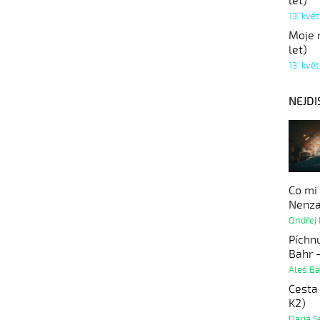
let)
13. kvě
Moje r
let)
13. kvě
NEJDI
Co mi
Nenza
Ondřej
Píchnu
Bahr 
Aleš B
Cesta
K2)
Darja S