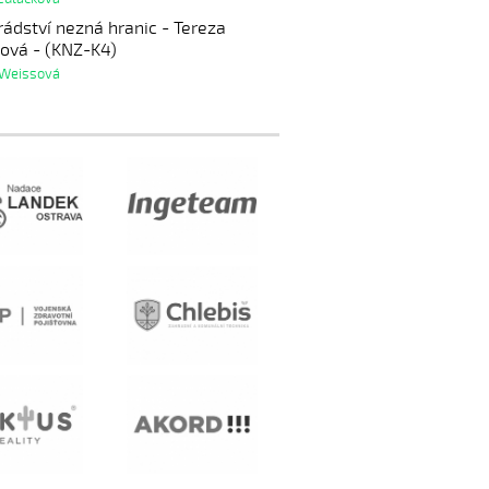
ádství nezná hranic - Tereza
ová - (KNZ-K4)
 Weissová