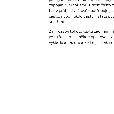
zapojení v přátelství je dost často 
tak v přátelství člověk potřebuje 
často, nebo někdo častěji, stále p
stvořeni.
Z množství tohoto textu začínám mí
jestliže jsem se někde opakoval, t
výkladu a názoru a že ho jen tak n