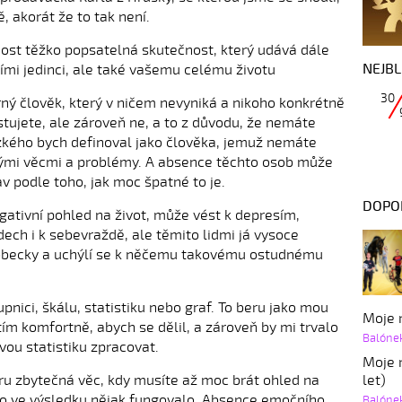
, akorát že to tak není.
 dost těžko popsatelná skutečnost, který udává dále
NEJBL
ími jedinci, ale také vašemu celému životu
30
rný člověk, který v ničem nevyniká a nikoho konkrétně
xistujete, ale zároveň ne, a to z důvodu, že nemáte
zkého bych definoval jako člověka, jemuž nemáte
ými věcmi a problémy. A absence těchto osob může
av podle toho, jak moc špatné to je.
DOPO
ativní pohled na život, může vést k depresím,
ech i k sebevraždě, ale těmito lidmi já vysoce
obecky a uchýlí se k něčemu takovému ostudnému
nici, škálu, statistiku nebo graf. To beru jako mou
Moje r
tím komfortně, abych se dělil, a zároveň by mi trvalo
Balóne
vou statistiku zpracovat.
Moje r
let)
u zbytečná věc, kdy musíte až moc brát ohled na
to ve výsledku nějak fungovalo. Absence emočního
Balóne