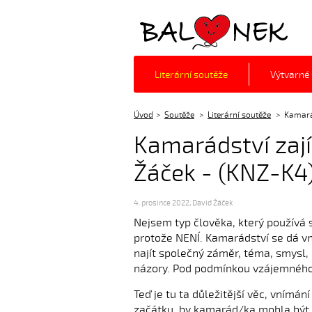
Balónek z.s.
Literární soutěže
Výtvarné
Úvod
Soutěže
Literární soutěže
Kamarád
Kamarádství zají
Žáček - (KNZ-K4
4. prosince 2022
,
David Žáček
Nejsem typ člověka, který používá s
protože NENÍ. Kamarádství se dá vn
najít společný záměr, téma, smysl, 
názory. Pod podmínkou vzájemného
Teď je tu ta důležitější věc, vnímá
začátku, by kamarád/ka mohla být p