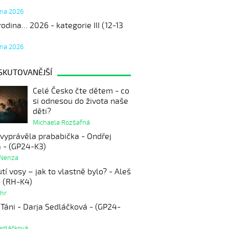
tna 2026
odina... 2026 - kategorie III (12-13
tna 2026
SKUTOVANĚJŠÍ
Celé Česko čte dětem - co
si odnesou do života naše
děti?
Michaela Rozšafná
 vyprávěla prababička - Ondřej
 - (GP24-K3)
 Nenza
tí vosy – jak to vlastně bylo? - Aleš
- (RH-K4)
ahr
 Táni - Darja Sedláčková - (GP24-
edláčková