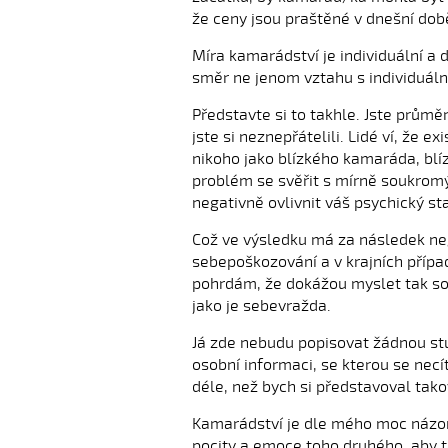
že ceny jsou praštěné v dnešní době
Míra kamarádství je individuální a
směr ne jenom vztahu s individuáln
Představte si to takhle. Jste průmě
jste si neznepřátelili. Lidé ví, že e
nikoho jako blízkého kamaráda, blí
problém se svěřit s mírně soukrom
negativně ovlivnit váš psychický st
Což ve výsledku má za následek neg
sebepoškozování a v krajních případ
pohrdám, že dokážou myslet tak s
jako je sebevražda.
Já zde nebudu popisovat žádnou stup
osobní informaci, se kterou se necí
déle, než bych si představoval tako
Kamarádství je dle mého moc názor
pocity a emoce toho druhého, aby 