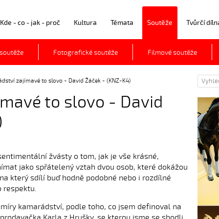
Kde - co - jak - proč
Kultura
Témata
Soutěže
Tvůrčí díln
 soutěže
Fotografické soutěže
Filmové soutěže
ství zajímavé to slovo - David Žáček - (KNZ-K4)
mavé to slovo - David
)
entimentální žvásty o tom, jak je vše krásné,
ímat jako spřátelený vztah dvou osob, které dokážou
na který sdílí buď hodně podobné nebo i rozdílné
 respektu.
ní míry kamarádství, podle toho, co jsem definoval na
rodavačka Karla z Hrušky, se kterou jsme se shodli,