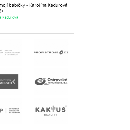
mojí babičky - Karolína Kadurová
3)
na Kadurová