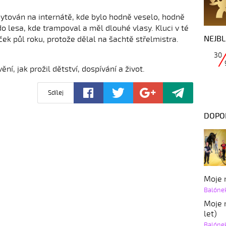
ubytován na internátě, kde bylo hodně veselo, hodně
do lesa, kde trampoval a měl dlouhé vlasy. Kluci v té
NEJBL
ček půl roku, protože dělal na šachtě střelmistra.
30
í, jak prožil dětství, dospívání a život.
Sdílej
DOPO
Moje r
Balóne
Moje r
let)
Balóne