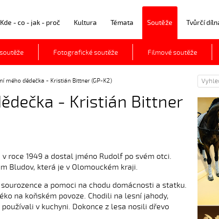
Kde - co - jak - proč
Kultura
Témata
Soutěže
Tvůrčí díln
 soutěže
Fotografické soutěže
Filmové soutěže
í mého dědečka - Kristián Bittner (GP-K2)
dečka - Kristián Bittner
v roce 1949 a dostal jméno Rudolf po svém otci.
em Bludov, která je v Olomouckém kraji.
vé sourozence a pomoci na chodu domácnosti a statku.
éko na koňském povoze. Chodili na lesní jahody,
 používali v kuchyni. Dokonce z lesa nosili dřevo