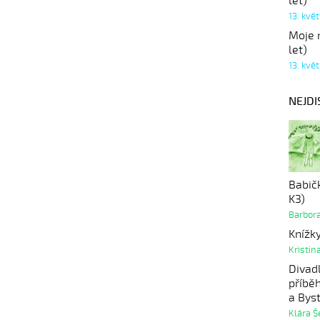
let)
13. kvě
Moje r
let)
13. kvě
NEJDI
Babičk
K3)
Barbor
Knížk
Kristina
Divad
příbě
a Bys
Klára 