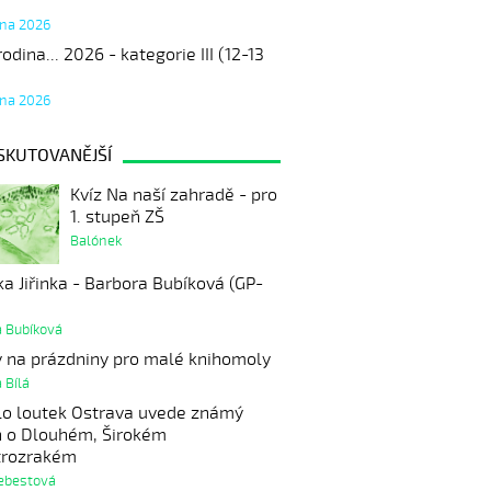
tna 2026
odina... 2026 - kategorie III (12-13
tna 2026
SKUTOVANĚJŠÍ
Kvíz Na naší zahradě - pro
1. stupeň ZŠ
Balónek
a Jiřinka - Barbora Bubíková (GP-
a Bubíková
y na prázdniny pro malé knihomoly
 Bílá
lo loutek Ostrava uvede známý
h o Dlouhém, Širokém
trozrakém
Šebestová