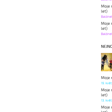
Moje r
let)
Balóne
Moje r
let)
Balóne
NEJNO
Moje r
19. kvě
Moje r
let)
13. kvě
Moje r