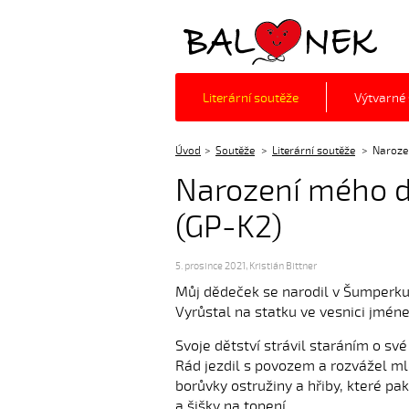
Balónek z.s.
Literární soutěže
Výtvarné
Úvod
Soutěže
Literární soutěže
Narozen
Narození mého dě
(GP-K2)
5. prosince 2021
,
Kristián Bittner
Můj dědeček se narodil v Šumperku 
Vyrůstal na statku ve vesnici jmén
Svoje dětství strávil staráním o s
Rád jezdil s povozem a rozvážel ml
borůvky ostružiny a hřiby, které pak
a šišky na topení.