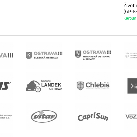
Život 
(GP-K
Karolí