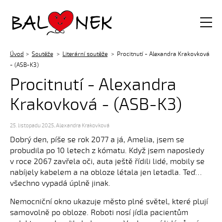
Balónek z.s.
Úvod
Soutěže
Literární soutěže
Procitnutí - Alexandra Krakovková
- (ASB-K3)
Procitnutí - Alexandra
Krakovková - (ASB-K3)
25. listopadu 2025
,
Alexandra Krakovková
Dobrý den, píše se rok 2077 a já, Amelia, jsem se
probudila po 10 letech z kómatu. Když jsem naposledy
v roce 2067 zavřela oči, auta ještě řídili lidé, mobily se
nabíjely kabelem a na obloze létala jen letadla. Teď…
všechno vypadá úplně jinak.
Nemocniční okno ukazuje město plné světel, které plují
samovolně po obloze. Roboti nosí jídla pacientům