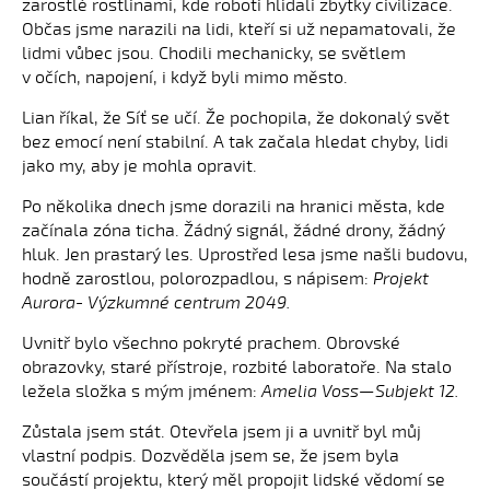
zarostlé rostlinami, kde roboti hlídali zbytky civilizace.
Občas jsme narazili na lidi, kteří si už nepamatovali, že
lidmi vůbec jsou. Chodili mechanicky, se světlem
v očích, napojení, i když byli mimo město.
Lian říkal, že Síť se učí. Že pochopila, že dokonalý svět
bez emocí není stabilní. A tak začala hledat chyby, lidi
jako my, aby je mohla opravit.
Po několika dnech jsme dorazili na hranici města, kde
začínala zóna ticha. Žádný signál, žádné drony, žádný
hluk. Jen prastarý les. Uprostřed lesa jsme našli budovu,
hodně zarostlou, polorozpadlou, s nápisem:
Projekt
Aurora- Výzkumné centrum 2049.
Uvnitř bylo všechno pokryté prachem. Obrovské
obrazovky, staré přístroje, rozbité laboratoře. Na stalo
ležela složka s mým jménem:
Amelia Voss—Subjekt 12.
Zůstala jsem stát. Otevřela jsem ji a uvnitř byl můj
vlastní podpis. Dozvěděla jsem se, že jsem byla
součástí projektu, který měl propojit lidské vědomí se