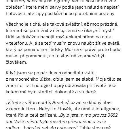
a doktory nahradily hologramy. Venku nosí lidé různé
oblečení, které mění barvy podle jejich nálad a neplatí
hotovostí, ale čipy pod kůží nebo platebními prsteny.
Všechno je tiché, ale takové zvláštní, až moc prázdné.
Internet se proměnil v něco, čemu se říká „Síť mysli“.
Lidé se dokážou napojit myšlenkami přímo na data
v telefonu. A já se teď musím znovu naučit žít ve světě,
který už pomalu není lidský. Možná si právě proto budu
muset připomenout, co to vlastně znamená být
člověkem.
Když jsem se po pár dnech odhodlala vstát
z nemocničního lůžka, cítila jsem se slabá. Moje tělo se
změnilo. Technologie ho prý udržovala při životě. Vše
kolem mě bylo sterilní, dokonalé a studené.
„
Vítejte zpět v realitě, Amelie,“
ozval se klidný hlas
z reproduktoru. Nebyl to člověk, ale umělá inteligence,
která řídila celé zařízení.
„Byla jste mimo provoz 3652
dní. Vaše město bylo mezitím přestavěno a vaše
rodina… bohužel nebyla nalezena.“
Tahle slova mě