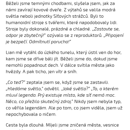
Běželi jsme temnými chodbami, slyšela jsem, jak za
námi zavírají kovové dveře. Z výtahů se valila modrá
světla neboli jednotky Síťových strážců. Byli to
humanoidní stroje s tvářemi, které napodobovaly lidi.
Stroje byly dokonalé, prázdné a chladné.
„Zastavte se,
odpor je zbytečný!
“ ozývalo se z reproduktorů
. „Připojení
je bezpečí. Odmítnutí porucha!“
Lian mě vytáhl do úzkého tunelu, který ústil ven do hor,
kam jsme se dříve báli jít. Běželi jsme do, dokud jsme
nemohli popadnout dech. V dálce svítila města jako
hvězdy. A pak ticho, jen vítr a sníh.
„
Co teď?“
zeptala jsem se, když jsme se zastavili.
„Hledáme světlo,“
odvětil. „J
aké světlo?“ „To, o kterém
mluví legenda. Prý existuje místo, kde síť nemá moc.
Něco, co přežilo skutečný zdroj.“
Nikdy jsem nebyla typ,
co věřila legendám. Ale po tom, co jsem viděla, jsem už
nepochybovala o ničem.
Cesta byla dlouhá. Míjeli jsme zničená města, vesnice