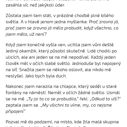
zasáhla víc než jakýkoli úder.
Zůstala jsem tam stát, v prázdné chodbě plné bílého
světla. A v hlavě jenom jedna myšlenka:
Proč zrovna já,
proč jsem se zrovna já měla probudit, když všechno, co
jsem měla, už není?
Když jsem konečně vyšla ven, ucítila jsem vůni deště.
Jediný okamžik, který působil skutečně. Lidé chodili po
ulicích, ale ani jeden se na mě nepodíval. Každý jeden
člověk měl v očích slabé světlo. Jednoduše byl napojený
na síť. Snažila jsem se někoho oslovit, ale nikdo mě
neslyšel. Jako bych byla duch.
Nakonec jsem narazila na chlapce, který seděl u staré
fontány na náměstí. Neměl v očích žádné světlo. Usmál
se na mě.
„Ty jsi ta co se probudila,“
řekl.
„Odkud to víš?“
zeptala jsem se.
„My všichni to víme, my, co nejsme
připojení.“
Pozval mě do podzemí, na místo, kde žila malá skupina