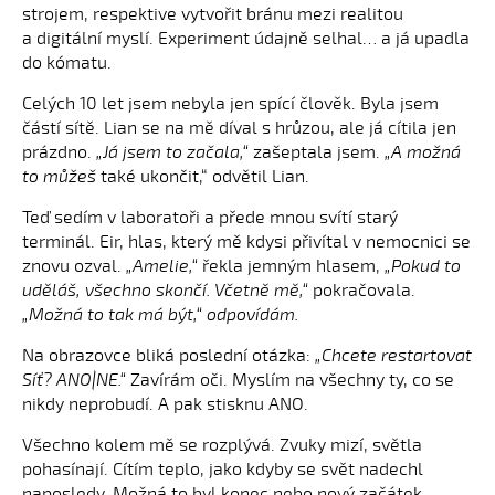
strojem, respektive vytvořit bránu mezi realitou
a digitální myslí. Experiment údajně selhal… a já upadla
do kómatu.
Celých 10 let jsem nebyla jen spící člověk. Byla jsem
částí sítě. Lian se na mě díval s hrůzou, ale já cítila jen
prázdno.
„Já jsem to začala,“
zašeptala jsem.
„A možná
to můžeš
také ukončit,“ odvětil Lian.
Teď sedím v laboratoři a přede mnou svítí starý
terminál. Eir, hlas, který mě kdysi přivítal v nemocnici se
znovu ozval.
„Amelie,“
řekla jemným hlasem,
„Pokud to
uděláš, všechno skončí. Včetně mě,“
pokračovala.
„Možná to tak má být,“ odpovídám.
Na obrazovce bliká poslední otázka:
„Chcete restartovat
Síť? ANO|NE.“
Zavírám oči. Myslím na všechny ty, co se
nikdy neprobudí. A pak stisknu ANO.
Všechno kolem mě se rozplývá. Zvuky mizí, světla
pohasínají. Cítím teplo, jako kdyby se svět nadechl
naposledy. Možná to byl konec nebo nový začátek.