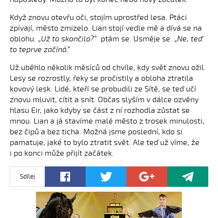
Když znovu otevřu oči, stojím uprostřed lesa. Ptáci
zpívají, město zmizelo. Lian stojí vedle mě a dívá se na
oblohu. „
Už to skončilo?“
ptám se. Usměje se. „
Ne, teď
to teprve začíná.“
Už uběhlo několik měsíců od chvíle, kdy svět znovu ožil.
Lesy se rozrostly, řeky se pročistily a obloha ztratila
kovový lesk. Lidé, kteří se probudili ze Sítě, se teď učí
znovu mluvit, cítit a snít. Občas slyším v dálce ozvěny
hlasu Eir, jako kdyby se část z ní rozhodla zůstat se
mnou. Lian a já stavíme malé město z trosek minulosti,
bez čipů a bez ticha. Možná jsme poslední, kdo si
pamatuje, jaké to bylo ztratit svět. Ale teď už víme, že
i po konci může přijít začátek.
Sdílej