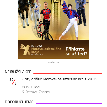
reklama
NEJBLIŽŠÍ AKCE
Zlatý oříšek Moravskoslezského kraje 2026
30
9
16:00 hod.
Ostrava-Zábřeh
DOPORUČUJEME