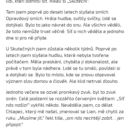
lidí, kteří odmítli síť. Říkali si „
Skuteční“.
Tam jsem poprvé po deseti letech slyšela smích.
Opravdový smích. Hrála hudba, svítily svíčky, lidé se
dotýkali. Bylo to jako návrat do snu. Ale všichni věděli,
že toto nemůže trvat věčně. Síť o nich věděla a jednoho
dne si pro ně přijde.
U Skutečných jsem zůstala několik týdnů. Poprvé po
letech jsem slyšela hudbu, která nebyla tvořena
počítačem. Měla praskání, chyběla jí dokonalost, ale
právě v tom byla nádhera. Lidé se tu smáli, povídali si
a dotýkali se. Bylo to místo, kde se znovu objevoval
význam slov
domov
a
člověk
. Ale klid netrval dlouho.
Jednoho večera se ozval pronikavý zvuk, byl to zvuk
sirén. Celé podzemí se rozzářilo červeným světlem.
„Síť
nás našla!“
vykřikl někdo. Nevěděla jsem, co dělat.
Chlapec, který mě našel, jmenoval se Lian, mě chytil za
ruku.
„Musíme jít,“
řekl tiše, „o
ni nás nechtějí zabít… jen
připojit.“