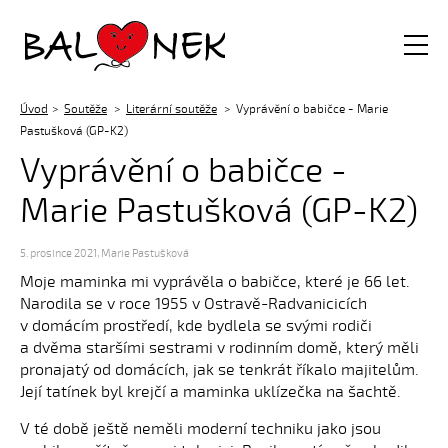
Balónek z.s.
Úvod
Soutěže
Literární soutěže
Vyprávění o babičce - Marie
Pastušková (GP-K2)
Vyprávění o babičce -
Marie Pastušková (GP-K2)
5. prosince 2021
,
Marie Pastušková
Moje maminka mi vyprávěla o babičce, které je 66 let.
Narodila se v roce 1955 v Ostravě-Radvanicicích
v domácím prostředí, kde bydlela se svými rodiči
a dvěma staršími sestrami v rodinním domě, který měli
pronajatý od domácích, jak se tenkrát říkalo majitelům.
Její tatínek byl krejčí a maminka uklízečka na šachtě.
V té době ještě neměli moderní techniku jako jsou