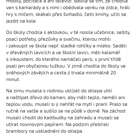
mobily, počítače a ani televizi. Bavila se tím, že chodila
ven s kamarády a s nimi i obědvala venku na zídce, hráli
hry s míčem, skákali přes švihadlo, četli kmihy, učili se
jezdit na kole.
Do školy chodila s aktovkou, v té nosila učebnice, sešity,
psací potřeby, přezůvky a svačinu, kterou mohli
i zakoupit ve škole např. sladké rohlíky a mléko. Seděli
v dřevěných lavicích a ve školní lavici, měli kalamář
s inkoustem, do kterého namáčeli pero, v první třídě
psali jen obyčejnou tužkou. V zimě chodila do školy ve
sněhových závějích a cesta jí trvala minimálně 20
minut.
Na zimu musela s rodinou uklízet do sklepa uhlí
a naštípat dřevo do kamen, aby měli teplo, neměli ani
teplou vodu, museli si ji nahřát na mytí i praní. Pralo se
ručně na valše a sušilo se na půdě v domě. Na záchod
museli chodit do kadibudky na zahradu a museli se
utírat novinovým papírem. Na podzim přebírali
brambory na uskladnění do sklepa.