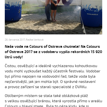
26. července 2017
,
Radka Vanková
Naše voda na Colours of Ostrava chutnala! Na Colours
of Ostrava 2017 se z vodobaru vypilo rekordních 15 920
litrů vody!
Čistou, osvěžující a ideálně vychlazenou kohoutkovou
vodu mohl vyzkoušet každý účastník festivalu. Vodobar
byl přímo napojen na vodovodní řad, takže voda byla
nejčerstvější, jak jen mohla být. O správné nastavení
a provoz zařízení se starali specialisté z OVAKu.
Oblíbeným místem se stala také oblázková pláž
s velkou osvěžující bránou, která vyrostla přímo v areálu
Colours u hlavní stage. Byla to oáza klidu, kde si