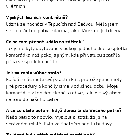
v lázních.
V jakých lázních konkrétně?
Lázně se nachází v Teplicích nad Bečvou. Měla jsem
s kamarádkou pobyt zdarma, jako dárek od její dcery.
Co se tam přesně událo za zážitek?
Jak jsme byly ubytované v pokoji, jednoho dne si spletla
kamarádka náš pokoj s jiným, kde při vstupu spatřila
pána ve spodním prádle.
Jak se tohle vůbec stalo?
Každá z nás měla svůj vlastní klíč, protože jsme měly
jiné procedury a končily jsme v odlišnou dobu. Moje
kamarádka v ten den skončila dříve, tak jela výtahem
nahoru do našeho patra.
A co se stalo potom, když dorazila do Vašeho patra?
Naše patro to nebylo, myslela si totiž, že je na
správném místě. Byla ve špatném oddílu budovy.