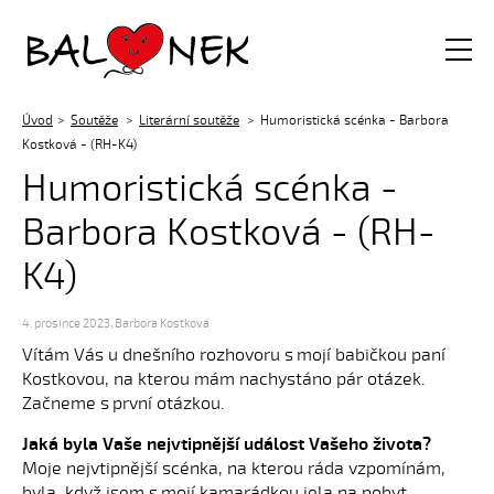
Balónek z.s.
Úvod
Soutěže
Literární soutěže
Humoristická scénka - Barbora
Kostková - (RH-K4)
Humoristická scénka -
Barbora Kostková - (RH-
K4)
4. prosince 2023
,
Barbora Kostková
Vítám Vás u dnešního rozhovoru s mojí babičkou paní
Kostkovou, na kterou mám nachystáno pár otázek.
Začneme s první otázkou.
Jaká byla Vaše nejvtipnější událost Vašeho života?
Moje nejvtipnější scénka, na kterou ráda vzpomínám,
byla, když jsem s mojí kamarádkou jela na pobyt