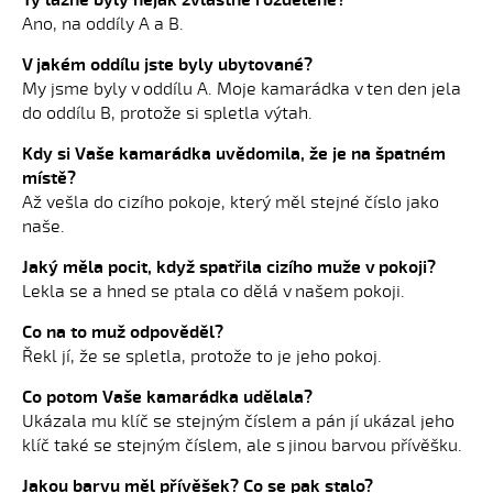
Ty lázně byly nějak zvláštně rozdělené?
Ano, na oddíly A a B.
V jakém oddílu jste byly ubytované?
My jsme byly v oddílu A. Moje kamarádka v ten den jela
do oddílu B, protože si spletla výtah.
Kdy si Vaše kamarádka uvědomila, že je na špatném
místě?
Až vešla do cizího pokoje, který měl stejné číslo jako
naše.
Jaký měla pocit, když spatřila cizího muže v pokoji?
Lekla se a hned se ptala co dělá v našem pokoji.
Co na to muž odpověděl?
Řekl jí, že se spletla, protože to je jeho pokoj.
Co potom Vaše kamarádka udělala?
Ukázala mu klíč se stejným číslem a pán jí ukázal jeho
klíč také se stejným číslem, ale s jinou barvou přívěšku.
Jakou barvu měl přívěšek? Co se pak stalo?