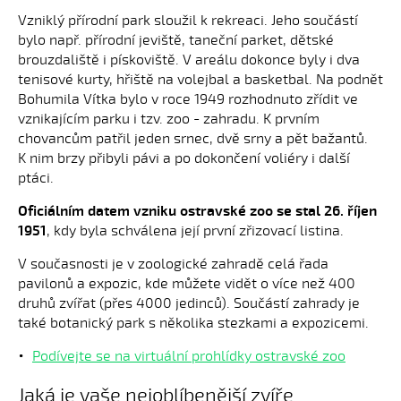
Vzniklý přírodní park sloužil k rekreaci. Jeho součástí
bylo např. přírodní jeviště, taneční parket, dětské
brouzdaliště i pískoviště. V areálu dokonce byly i dva
tenisové kurty, hřiště na volejbal a basketbal. Na podnět
Bohumila Vítka bylo v roce 1949 rozhodnuto zřídit ve
vznikajícím parku i tzv. zoo - zahradu. K prvním
chovancům patřil jeden srnec, dvě srny a pět bažantů.
K nim brzy přibyli pávi a po dokončení voliéry i další
ptáci.
Oficiálním datem vzniku ostravské zoo se stal 26. říjen
1951
, kdy byla schválena její první zřizovací listina.
V současnosti je v zoologické zahradě celá řada
pavilonů a expozic, kde můžete vidět o více než 400
druhů zvířat (přes 4000 jedinců). Součástí zahrady je
také botanický park s několika stezkami a expozicemi.
Podívejte se na virtuální prohlídky ostravské zoo
Jaká je vaše nejoblíbenější zvíře