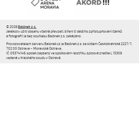
© 2026
Balónek z.s.
Jakékoliv užití obsahu včetně převzetí, šíření či dalšího zpřístupňování článků
a fotografií je bez souhlasu Balónek z.s. zakázáno.
Provozovatelem serveru Balonek.cz je Balónek z.s. se sídlem Českobratrská 2227/7,
702 00 Ostrava – Moravská Ostrava,
IČ: 05374146, spolek zapsaný ve spolkovém rejstříku, spisová značka L 15309
vedená u Krajského soudu v Ostravě.