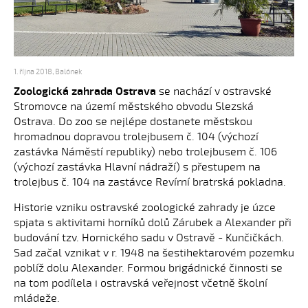
1. října 2018
,
Balónek
Zoologická zahrada Ostrava
se nachází v ostravské
Stromovce na území městského obvodu Slezská
Ostrava. Do zoo se nejlépe dostanete městskou
hromadnou dopravou trolejbusem č. 104 (výchozí
zastávka Náměstí republiky) nebo trolejbusem č. 106
(výchozí zastávka Hlavní nádraží) s přestupem na
trolejbus č. 104 na zastávce Revírní bratrská pokladna.
Historie vzniku ostravské zoologické zahrady je úzce
spjata s aktivitami horníků dolů Zárubek a Alexander při
budování tzv. Hornického sadu v Ostravě - Kunčičkách.
Sad začal vznikat v r. 1948 na šestihektarovém pozemku
poblíž dolu Alexander. Formou brigádnické činnosti se
na tom podílela i ostravská veřejnost včetně školní
mládeže.