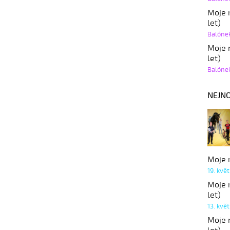
Moje r
let)
Balóne
Moje r
let)
Balóne
NEJNO
Moje r
19. kvě
Moje r
let)
13. kvě
Moje r