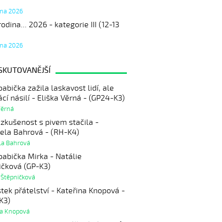
tna 2026
odina... 2026 - kategorie III (12-13
tna 2026
SKUTOVANĚJŠÍ
abička zažila laskavost lidí, ale
cí násilí - Eliška Věrná - (GP24-K3)
Věrná
 zkušenost s pivem stačila -
ela Bahrová - (RH-K4)
la Bahrová
babička Mirka - Natálie
ičková (GP-K3)
 Štěpničková
stek přátelství - Kateřina Knopová -
K3)
na Knopová