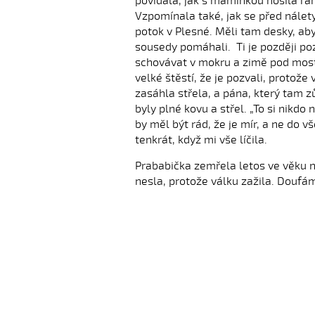
povídala, jak s maminkou nosila ra
Vzpomínala také, jak se před nál
potok v Plesné. Měli tam desky, aby
sousedy pomáhali. Ti je později po
schovávat v mokru a zimě pod most
velké štěstí, že je pozvali, protože
zasáhla střela, a pána, který tam zů
byly plné kovu a střel. „To si nikd
by měl být rád, že je mír, a ne do vše
tenkrát, když mi vše líčila.
Prababička zemřela letos ve věku ne
nesla, protože válku zažila. Doufám,