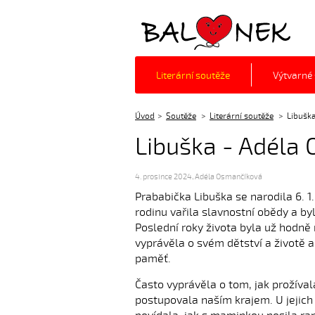
Balónek z.s.
Literární soutěže
Výtvarné
Úvod
Soutěže
Literární soutěže
Libušk
Libuška - Adéla
4. prosince 2024
,
Adéla Osmančíková
Prababička Libuška se narodila 6. 1
rodinu vařila slavnostní obědy a byl
Poslední roky života byla už hodně
vyprávěla o svém dětství a životě 
paměť.
Často vyprávěla o tom, jak prožíva
postupovala naším krajem. U jejic