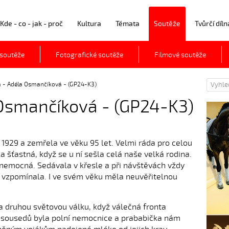
Kde - co - jak - proč
Kultura
Témata
Soutěže
Tvůrčí díln
 soutěže
Fotografické soutěže
Filmové soutěže
a - Adéla Osmančíková - (GP24-K3)
 Osmančíková - (GP24-K3)
. 1929 a zemřela ve věku 95 let. Velmi ráda pro celou
a šťastná, když se u ní sešla celá naše velká rodina.
 nemocná. Sedávala v křesle a při návštěvách vždy
a vzpomínala. I ve svém věku měla neuvěřitelnou
la druhou světovou válku, když válečná fronta
h sousedů byla polní nemocnice a prababička nám