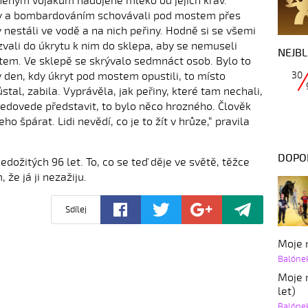
něným vojákům nadojené mléko od jejich krav.
ety a bombardováním schovávali pod mostem přes
 nestáli ve vodě a na nich peřiny. Hodně si se všemi
zvali do úkrytu k nim do sklepa, aby se nemuseli
NEJBL
em. Ve sklepě se skrývalo sedmnáct osob. Bylo to
30
 v den, kdy úkryt pod mostem opustili, to místo
stal, zabila. Vyprávěla, jak peřiny, které tam nechali,
o nedovede představit, to bylo něco hrozného. Člověk
ho špárat. Lidi nevědí, co je to žít v hrůze,“ pravila
DOPO
dožitých 96 let. To, co se teď děje ve světě, těžce
 že já ji nezažiju.
Sdílej
Moje r
Balóne
Moje r
let)
Balóne