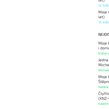
let)
13. kvě
Moje r
let)
13. kvě
NEJDI
Moje b
i domá
Eliška 
Jedna
Micha
Michae
Moje 
Štěpn
Natálie
Čtyřlí
(KNZ-
Kateři