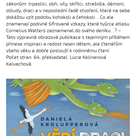
zákonům: trpaslíci, obři, víly, skřítci, strašidla, démoni,
obludy, draci a v neposlední řadě stvoření, která na sebe
dokážou vzít podobu kohokoli a čehokoli… Co ale
znamenají podivné šifrované vzkazy, které tvůrce atlasu
Cornelius Walters zaznamenal do svého deníku…? –
Tato výpravná obrazová publikace s tajemným příběhem
přinese inspiraci a radost nejen dětem, ale čtenářům
všeho věku a dobře poslouží k rodinnému čtení.
Počet stran: 64, překladatel: Lucie Kellnerová
Kalvachová.