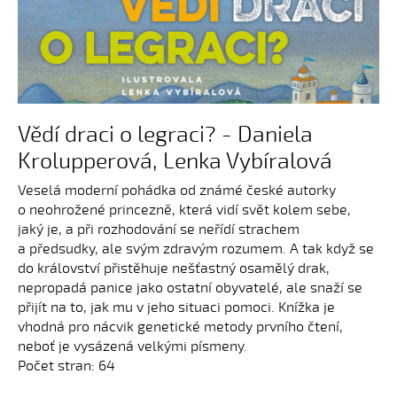
Vědí draci o legraci? - Daniela
Krolupperová, Lenka Vybíralová
Veselá moderní pohádka od známé české autorky
o neohrožené princezně, která vidí svět kolem sebe,
jaký je, a při rozhodování se neřídí strachem
a předsudky, ale svým zdravým rozumem. A tak když se
do království přistěhuje nešťastný osamělý drak,
nepropadá panice jako ostatní obyvatelé, ale snaží se
přijít na to, jak mu v jeho situaci pomoci. Knížka je
vhodná pro nácvik genetické metody prvního čtení,
neboť je vysázená velkými písmeny.
Počet stran: 64