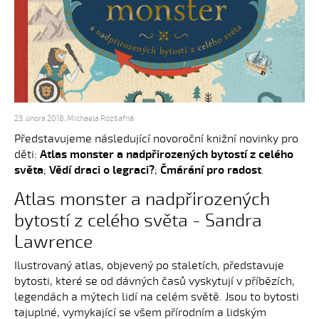
23. února 2018
,
Michaela Rozšafná
Představujeme následující novoroční knižní novinky pro
děti:
Atlas monster a nadpřirozených bytostí z celého
světa
;
Vědí draci o legraci?
;
Čmárání pro radost
.
Atlas monster a nadpřirozených
bytostí z celého světa - Sandra
Lawrence
Ilustrovaný atlas, objevený po staletích, představuje
bytosti, které se od dávných časů vyskytují v příbězích,
legendách a mýtech lidí na celém světě. Jsou to bytosti
tajuplné, vymykající se všem přírodním a lidským