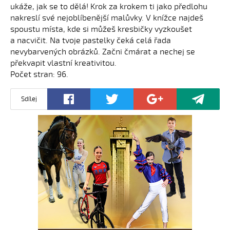
ukáže, jak se to dělá! Krok za krokem ti jako předlohu
nakreslí své nejoblíbenější malůvky. V knížce najdeš
spoustu místa, kde si můžeš kresbičky vyzkoušet
a nacvičit. Na tvoje pastelky čeká celá řada
nevybarvených obrázků. Začni čmárat a nechej se
překvapit vlastní kreativitou.
Počet stran: 96.
Sdílej