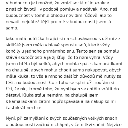
V budoucnu je i možné, že zmizí sociální interakce
z našich životů i v podobě pomluv a nadávek. Ano, naši
budoucnost v tomhle ohledu nevidím růžově, ale to
nevadí, nejdůležitější pro mě v budoucnosti jsem já
sama.
Jako malá holčička hrající si na schovávanou s dětmi ze
sídliště jsem měla v hlavě spoustu snů, které vždy
končily u jednoho primárního snu. Tento sen se pomalu
stává skutečností a já zjišťuji, že to není výhra. Vždy
jsem chtěla být velká, abych mohla spát s kamarádkami
na chalupě, abych mohla chodit sama nakupovat, abych
měla kluka, to vše a mnoho dalších důvodů mě nutily se
těšit na budoucnost. Co z toho se splnilo? Troufám si
říci, že nic, kromě toho, že nyní bych se chtěla vrátit do
dětství. Kluka stále nemám, na chalupě jsem
s kamarádkami zatím nepřespávala a na nákup se mi
častokrát nechce.
Nyní, při zamyšlení o svých současných velkých snech
o budoucnosti začínám chápat, v čem tkví snění. Nejvíce