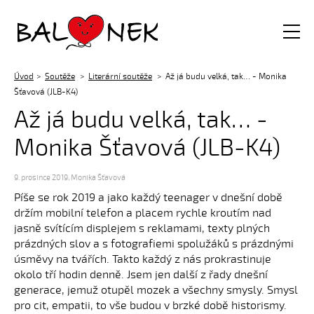
Balónek z.s.
Úvod
Soutěže
Literární soutěže
Až já budu velká, tak… - Monika
Šťavová (JLB-K4)
Až já budu velká, tak… -
Monika Šťavová (JLB-K4)
9. prosince 2019
,
Monika Šťavová
Píše se rok 2019 a jako každý teenager v dnešní době
držím mobilní telefon a placem rychle kroutím nad
jasně svítícím displejem s reklamami, texty plných
prázdných slov a s fotografiemi spolužáků s prázdnými
úsměvy na tvářích. Takto každý z nás prokrastinuje
okolo tří hodin denně. Jsem jen další z řady dnešní
generace, jemuž otupěl mozek a všechny smysly. Smysl
pro cit, empatii, to vše budou v brzké době historismy.