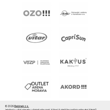
© 2026
Balónek z.s.
Jakékoliv užití obsahu včetně převzetí, šíření či dalšího zpřístupňování článků