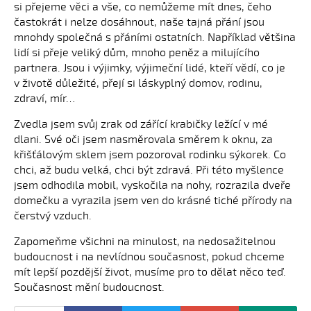
si přejeme věci a vše, co nemůžeme mít dnes, čeho
častokrát i nelze dosáhnout, naše tajná přání jsou
mnohdy společná s přáními ostatních. Například většina
lidí si přeje veliký dům, mnoho peněz a milujícího
partnera. Jsou i výjimky, výjimeční lidé, kteří vědí, co je
v životě důležité, přejí si láskyplný domov, rodinu,
zdraví, mír…
Zvedla jsem svůj zrak od zářící krabičky ležící v mé
dlani. Své oči jsem nasměrovala směrem k oknu, za
křišťálovým sklem jsem pozoroval rodinku sýkorek. Co
chci, až budu velká, chci být zdravá. Při této myšlence
jsem odhodila mobil, vyskočila na nohy, rozrazila dveře
domečku a vyrazila jsem ven do krásné tiché přírody na
čerstvý vzduch.
Zapomeňme všichni na minulost, na nedosažitelnou
budoucnost i na nevlídnou současnost, pokud chceme
mít lepší pozdější život, musíme pro to dělat něco teď.
Současnost mění budoucnost.