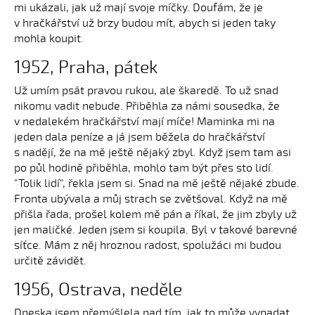
mi ukázali, jak už mají svoje míčky. Doufám, že je
v hračkářství už brzy budou mít, abych si jeden taky
mohla koupit.
1952, Praha, pátek
Už umím psát pravou rukou, ale škaredě. To už snad
nikomu vadit nebude. Přiběhla za námi sousedka, že
v nedalekém hračkářství mají míče! Maminka mi na
jeden dala peníze a já jsem běžela do hračkářství
s nadějí, že na mě ještě nějaký zbyl. Když jsem tam asi
po půl hodině přiběhla, mohlo tam být přes sto lidí.
"Tolik lidí", řekla jsem si. Snad na mě ještě nějaké zbude.
Fronta ubývala a můj strach se zvětšoval. Když na mě
přišla řada, prošel kolem mě pán a říkal, že jim zbyly už
jen maličké. Jeden jsem si koupila. Byl v takové barevné
síťce. Mám z něj hroznou radost, spolužáci mi budou
určitě závidět.
1956, Ostrava, neděle
Dneska jsem přemýšlela nad tím, jak to může vypadat