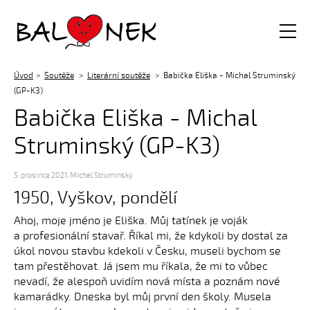
Balónek z.s.
Úvod
Soutěže
Literární soutěže
Babička Eliška - Michal Struminský
(GP-K3)
Babička Eliška - Michal
Struminský (GP-K3)
5. prosince 2021
,
Michal Struminský
1950, Vyškov, pondělí
Ahoj, moje jméno je Eliška. Můj tatínek je voják
a profesionální stavař. Říkal mi, že kdykoli by dostal za
úkol novou stavbu kdekoli v Česku, museli bychom se
tam přestěhovat. Já jsem mu říkala, že mi to vůbec
nevadí, že alespoň uvidím nová místa a poznám nové
kamarádky. Dneska byl můj první den školy. Musela