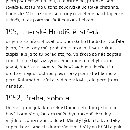
jsem psát pravou rukou, a to mi nejde, protože jsem
levačka. Jestli mě u toho soudružka učitelka přistihne,
bude zle. V této škole jsou třídy rozdělené na chlapecké
a dívčí, a tak jsem ve třídě pouze s holkami.
195, Uherské Hradiště, středa
už jsme se přestěhovali do Uherského Hradiště. Doufala
jsem, že se tady můj problém s psaním levou rukou
zlepší, ale je to tu pořád stejné. Ve škole se nás zeptali,
čím chceme být, až vyrosteme, mně to nebylo vůbec
jasné, Ale říkala jsem si, že když se budu dobře učit,
určitě si najdu i dobrou práci. Taky jsem ztratila moje
pero. Kalamář mi zůstal v dírce v lavici, ale pero jsem
nenašla.
1952, Praha, sobota
Dneska jsem jela kroužek v Domě dětí. Tam je to moc
baví. Jsem ráda, že tam můžu být alespoň dva dny
v týdnu. Doma není co dělat. Minulý týden to bylo taky
super, když jsme si s kamarádkami hrály na hřišti a pak