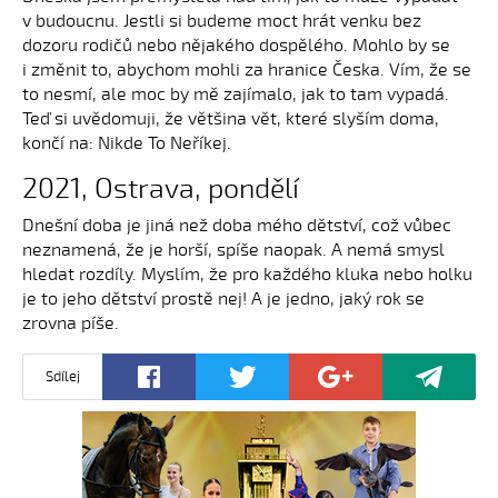
v budoucnu. Jestli si budeme moct hrát venku bez
dozoru rodičů nebo nějakého dospělého. Mohlo by se
i změnit to, abychom mohli za hranice Česka. Vím, že se
to nesmí, ale moc by mě zajímalo, jak to tam vypadá.
Teď si uvědomuji, že většina vět, které slyším doma,
končí na: Nikde To Neříkej.
2021, Ostrava, pondělí
Dnešní doba je jiná než doba mého dětství, což vůbec
neznamená, že je horší, spíše naopak. A nemá smysl
hledat rozdíly. Myslím, že pro každého kluka nebo holku
je to jeho dětství prostě nej! A je jedno, jaký rok se
zrovna píše.
Sdílej