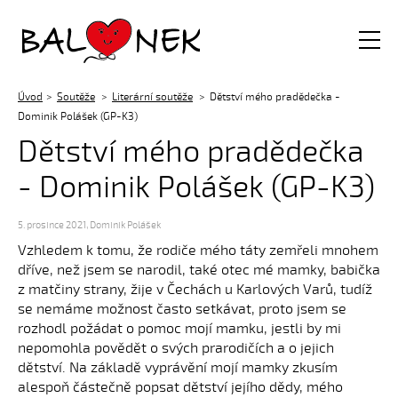
Balónek z.s.
Úvod
Soutěže
Literární soutěže
Dětství mého pradědečka -
Dominik Polášek (GP-K3)
Dětství mého pradědečka
- Dominik Polášek (GP-K3)
5. prosince 2021
,
Dominik Polášek
Vzhledem k tomu, že rodiče mého táty zemřeli mnohem
dříve, než jsem se narodil, také otec mé mamky, babička
z matčiny strany, žije v Čechách u Karlových Varů, tudíž
se nemáme možnost často setkávat, proto jsem se
rozhodl požádat o pomoc mojí mamku, jestli by mi
nepomohla povědět o svých prarodičích a o jejich
dětství. Na základě vyprávění mojí mamky zkusím
alespoň částečně popsat dětství jejího dědy, mého