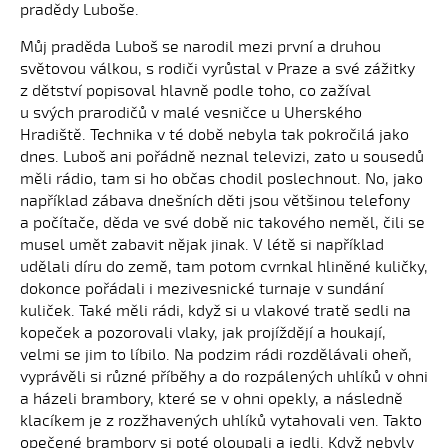
pradědy Luboše.
Můj praděda Luboš se narodil mezi první a druhou
světovou válkou, s rodiči vyrůstal v Praze a své zážitky
z dětství popisoval hlavně podle toho, co zažíval
u svých prarodičů v malé vesničce u Uherského
Hradiště. Technika v té době nebyla tak pokročilá jako
dnes. Luboš ani pořádně neznal televizi, zato u sousedů
měli rádio, tam si ho občas chodil poslechnout. No, jako
například zábava dnešních děti jsou většinou telefony
a počítače, děda ve své době nic takového neměl, čili se
musel umět zabavit nějak jinak. V létě si například
udělali díru do země, tam potom cvrnkal hliněné kuličky,
dokonce pořádali i mezivesnické turnaje v sundání
kuliček. Také měli rádi, když si u vlakové tratě sedli na
kopeček a pozorovali vlaky, jak projíždějí a houkají,
velmi se jim to líbilo. Na podzim rádi rozdělávali oheň,
vyprávěli si různé příběhy a do rozpálených uhlíků v ohni
a házeli brambory, které se v ohni opekly, a následně
klacíkem je z rozžhavených uhlíků vytahovali ven. Takto
opečené brambory si poté oloupali a jedli. Když nebyly