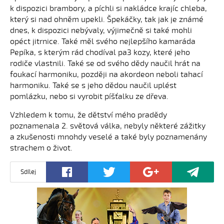
k dispozici brambory, a píchli si nakládce krajíc chleba,
který si nad ohněm upekli. Špekáčky, tak jak je známé
dnes, k dispozici nebývaly, výjimečně si také mohli
opéct jitrnice. Také měl svého nejlepšího kamaráda
Pepíka, s kterým rád chodíval pa3 kozy, které jeho
rodiče vlastnili. Také se od svého dědy naučil hrát na
foukací harmoniku, později na akordeon neboli tahací
harmoniku. Také se s jeho dědou naučil uplést
pomlázku, nebo si vyrobit píšťalku ze dřeva.
Vzhledem k tomu, že dětství mého pradědy
poznamenala 2. světová válka, nebyly některé zážitky
a zkušenosti mnohdy veselé a také byly poznamenány
strachem o život.
Sdílej