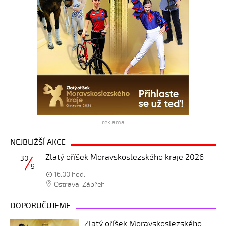
reklama
NEJBLIŽŠÍ AKCE
Zlatý oříšek Moravskoslezského kraje 2026
30
9
16:00 hod.
Ostrava-Zábřeh
DOPORUČUJEME
Zlatý oříšek Moravskoslezského