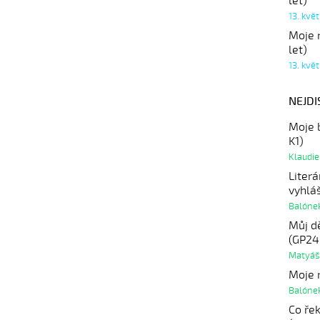
let)
13. kvě
Moje r
let)
13. kvě
NEJDI
Moje 
K1)
Klaudie
Literá
vyhlá
Balóne
Můj d
(GP24
Matyáš
Moje r
Balóne
Co řek