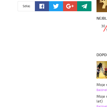
Sdílej
NEJBL
30
DOPO
Moje r
Balóne
Moje r
let)
Balóne