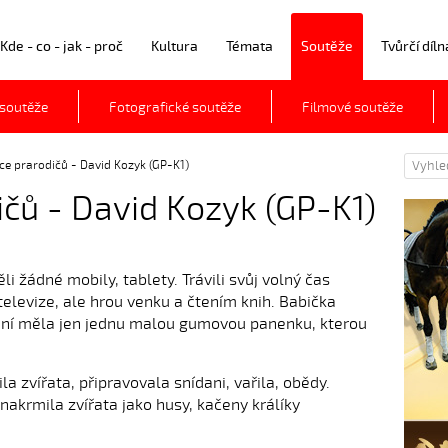
Kde - co - jak - proč
Kultura
Témata
Soutěže
Tvůrčí díln
 soutěže
Fotografické soutěže
Filmové soutěže
ce prarodičů - David Kozyk (GP-K1)
čů - David Kozyk (GP-K1)
i žádné mobily, tablety. Trávili svůj volný čas
televize, ale hrou venku a čtením knih. Babička
raní měla jen jednu malou gumovou panenku, kterou
la zvířata, připravovala snídani, vařila, obědy.
nakrmila zvířata jako husy, kačeny králíky