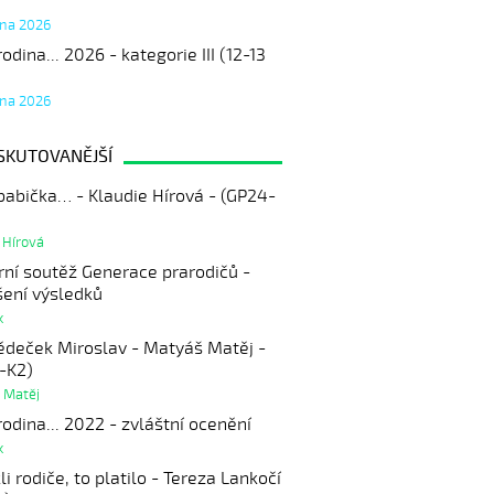
tna 2026
odina... 2026 - kategorie III (12-13
tna 2026
SKUTOVANĚJŠÍ
babička… - Klaudie Hírová - (GP24-
 Hírová
rní soutěž Generace prarodičů -
šení výsledků
k
ědeček Miroslav - Matyáš Matěj -
-K2)
 Matěj
odina... 2022 - zvláštní ocenění
k
li rodiče, to platilo - Tereza Lankočí