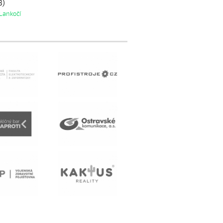
3)
Lankočí