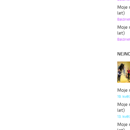
Moje r
let)
Balóne
Moje r
let)
Balóne
NEJNO
Moje r
19. kvě
Moje r
let)
13. kvě
Moje r