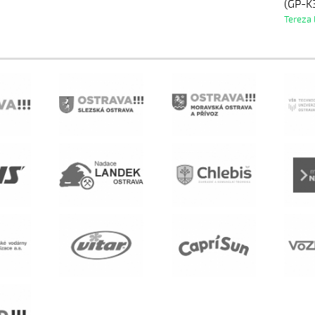
(GP-K
Tereza 