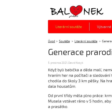
Balónek z.s.
Literární soutěže
Výtvarné
Úvod
Soutěže
Literární soutěže
Genera
Generace prarodi
5. prosince 2021
,
David Kozyk
Když byli babička a děda malí, neměl
hraním her na počítači a sledování 
chodila do školy 3 km pěšky. Na h
dala housatům.
Od první třídy měla plno práce: krmi
Musela vstávat ráno v 5 hodin, aby 
a prasátko.