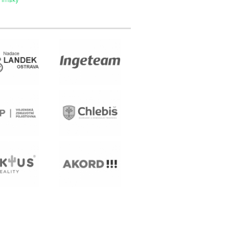
řimský