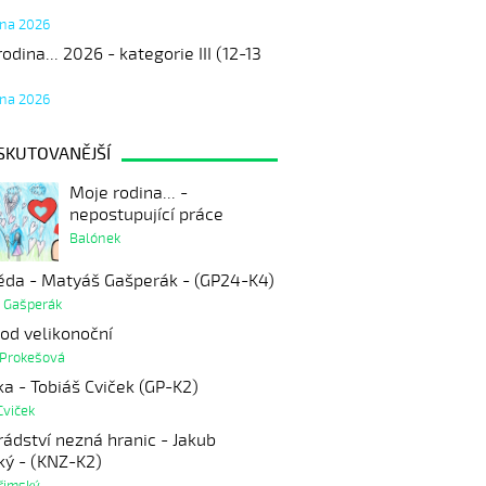
tna 2026
odina... 2026 - kategorie III (12-13
tna 2026
SKUTOVANĚJŠÍ
Moje rodina... -
nepostupující práce
Balónek
ěda - Matyáš Gašperák - (GP24-K4)
 Gašperák
hod velikonoční
 Prokešová
a - Tobiáš Cviček (GP-K2)
Cviček
ádství nezná hranic - Jakub
ký - (KNZ-K2)