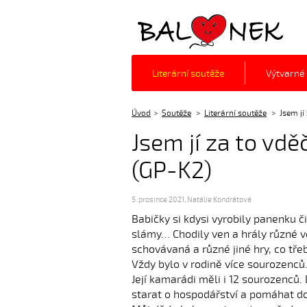
Balónek z.s.
Literární soutěže
Výtvarné
Úvod
Soutěže
Literární soutěže
Jsem jí
Jsem jí za to vd
(GP-K2)
5. prosince 2021
,
Natálie Kondrátová
Babičky si kdysi vyrobily panenku či 
slámy… Chodily ven a hrály různé v
schovávaná a různé jiné hry, co třeb
Vždy bylo v rodině více sourozenců.
Její kamarádi měli i 12 sourozenců.
starat o hospodářství a pomáhat dom