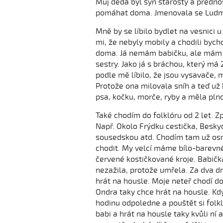
Můj děda byl syn starosty a předno
pomáhat doma. Jmenovala se Ludmi
Mně by se líbilo bydlet na vesnici u
mi, že nebyly mobily a chodili by
doma. Já nemám babičku, ale mám te
sestry. Jako já s bráchou, který má
podle mě líbilo, že jsou vysavače, 
Protože ona milovala sníh a teď už 
psa, kočku, morče, ryby a měla plno
Také chodím do folklóru od 2 let. 
Např. Okolo Frýdku cestička, Besky
sousedskou atd. Chodím tam už osm 
chodit. My velcí máme bílo-barevné 
červené kostičkované kroje. Babička
nezažila, protože umřela. Za dva d
hrát na housle. Moje neteř chodí do 
Ondra taky chce hrát na housle. Kdy
hodinu odpoledne a pouštět si folkl
babi a hrát na housle taky kvůli ní 