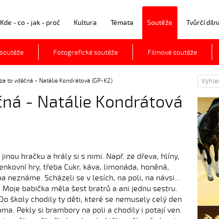
Kde - co - jak - proč
Kultura
Témata
Soutěže
Tvůrčí díln
 soutěže
Fotografické soutěže
Filmové soutěže
 za to vděčná - Natálie Kondrátová (GP-K2)
ěčná - Natálie Kondrátová
jinou hračku a hrály si s nimi. Např. ze dřeva, hlíny,
enkovní hry, třeba Cukr, káva, limonáda, honěná,
a neznáme. Scházeli se v lesích, na poli, na návsi...
 Moje babička měla šest bratrů a ani jednu sestru.
 Do školy chodily ty děti, které se nemusely celý den
a. Pekly si brambory na poli a chodily i potají ven.