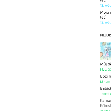
let)
13. kvě
Moje r
let)
13. kvě
NEJDI
Můj d
Matyáš
Boží 
Miriam
Babičk
Tobiáš 
Kamar
Křims