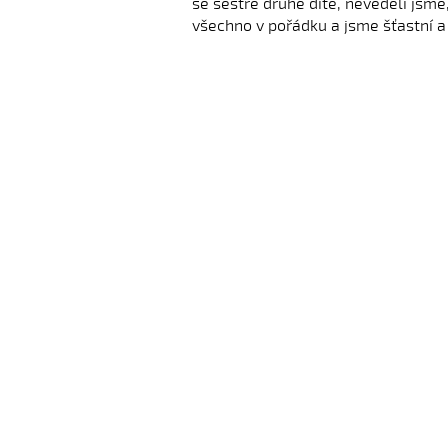
se sestře druhé dítě, nevěděli jsme
všechno v pořádku a jsme šťastní 