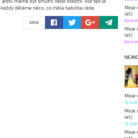
, jestli máme být smutní nebo šťastní. Ale teď je
Moje r
a každý děláme něco, co měla babička ráda.
let)
Balóne
Sdílej
Moje r
let)
Balóne
NEJNO
Moje r
19. kvě
Moje r
let)
13. kvě
Moje r