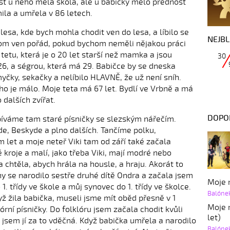
st u něho měla škola, ale u babičky mělo přednost
la a umřela v 86 letech.
 lesa, kde bych mohla chodit ven do lesa, a líbilo se
NEJBL
chom ven pořád, pokud bychom neměli nějakou práci
tu, která je o 20 let starší než mamka a jsou
30
 26, a ségrou, která má 29. Babičce by se dneska
myčky, sekačky a nelíbilo HLAVNĚ, že už není sníh.
ho je málo. Moje teta má 67 let. Bydlí ve Vrbně a má
 dalších zvířat.
DOPO
Zpíváme tam staré písničky se slezským nářečím.
de, Beskyde a plno dalších. Tančíme polku,
let a moje neteř Viki tam od září také začala
kroje a malí, jako třeba Viki, mají modré nebo
 chtěla, abych hrála na housle, a hraju. Akorát to
ny se narodilo sestře druhé dítě Ondra a začala jsem
Moje r
1. třídy ve škole a můj synovec do 1. třídy ve školce.
Balóne
ž žila babička, museli jsme mít oběd přesně v 1
Moje r
órní písničky. Do folklóru jsem začala chodit kvůli
let)
a jsem jí za to vděčná. Když babička umřela a narodilo
Balóne