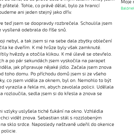
Moje r
přátelé. Tohle, co právě dělal, bylo za hranicí
Balóne
udeme ani jeden stejný jako dřív.
ve teď jsem se doopravdy rozbrečela. Schoulila jsem
 vysílená odebrala do říše snů.
oji nebyl, a tak jsem si na sebe dala zbytky oblečení
očila ke dveřím. K mé hrůze byly však zamknuté.
tily hvězdy a otočila klikou. K mé úlevě se otevřelo.
ch a po pár sekundách jsem vyskočila na parapet
viděla, jak připravuje nějaké jídlo. Začala jsem znova
č od toho domu. Po příchodu domů jsem si ze všeho
sky, co jsem viděla za oknem, byl on. Nemohlo to být
d vyrazila a řekla mi, abych zavolala policii. Udělala
 rozloučila, sedla jsem si do křesla a znova se
i vzlyky uslyšela tiché ťukání na okno. Vzhlédla
echci vidět znova. Sebastian stál s rozzlobeným
na sklo srdce. Naposledy naštvaně udeřil do okenice
 policie.