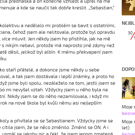
nčila přednáška a on konečně vzhlédl a upřel na mě
jmenuje a kde se naučil tak dobře kreslit. „Sebastian,“
NEJBL
kolektivu a nedělalo mi problém se bavit s ostatními,
iana, čehož jsem ale nelitovala, protože byl opravdu
30
více mluvit. Jen někdy jsem ho přistihla, jak na mě
ady s nikým nebaví, protože má naprosto jiné zájmy než
tatě děsil, jelikož byl albín. K mému překvapení jsem
íku.
DOPO
ako staří přátelé, a dokonce jsme někdy u sebe
oval, a tak jsem dostávala i lepší známky, a proto ho
yž jsme byli spolu, nezáleželo na tom, jestli jsem se
bo mi nevyšel vztah. Vždycky jsem u něho byla na
tní. Nikdy jsem se do něho nezamilovala, i když mi
í rok na nové škole byl kvůli němu asi nejlepším
Moje r
Balóne
školy a přivítala se se Sebastianem. Vždycky jsme se
Moje r
e cítila jsem, že se něco změnilo. Změnil se ON. A i
let)
e, usmál se jakoby nic a řekl, že jsem jenom zmatená
Balóne