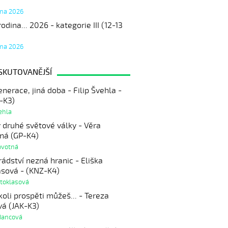
tna 2026
odina... 2026 - kategorie III (12-13
tna 2026
SKUTOVANĚJŠÍ
enerace, jiná doba - Filip Švehla -
-K3)
vehla
 druhé světové války - Věra
ná (GP-K4)
ovotná
ádství nezná hranic - Eliška
asová - (KNZ-K4)
Stoklasová
oli prospěti můžeš... - Tereza
vá (JAK-K3)
Jancová