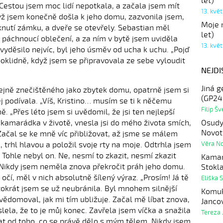
let)
estou jsem moc lidí nepotkala, a začala jsem mít
13. kvě
Když jsem konečně došla k jeho domu, zazvonila jsem,
Moje r
nutí zámku, a dveře se otevřely. Sebastian měl
let)
 páchnoucí oblečení, a za ním v bytě jsem uviděla
13. kvě
yděsilo nejvíc, byl jeho úsměv od ucha k uchu. „Pojď
 poklidně, když jsem se připravovala ze sebe vyloudit
NEJDI
Jiná g
ejně znečištěného jako zbytek domu, opatrně jsem si
(GP24
j podívala. „Víš, Kristino… musím se ti k něčemu
Filip Š
ě. „Přes léto jsem si uvědomil, že jsi ten nejlepší
Osudy
í kamarádka v životě, vnesla jsi do mého života smích,
Novot
“ Začal se ke mně víc přibližovat, až jsme se málem
Věra N
 trhl hlavou a položil svoje rty na moje. Odtrhla jsem
Tohle nebyl on. Ne, nesmí to zkazit, nesmí zkazit
Kamar
. Nikdy jsem neměla znova překročit práh jeho domu.
Stokl
čí, měl v nich absolutně šílený výraz. „Prosím! Já tě
Eliška 
tokrát jsem se už neubránila. Byl mnohem silnější
Komuk
uvědomoval, jak mi tím ubližuje. Začal mě líbat znova,
Janco
lela, že to je můj konec. Zavřela jsem víčka a snažila
Tereza 
t od toho, co se právě dělo s mým tělem. Nikdy jsem