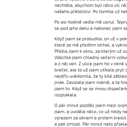
nechtěla, abychom byli něco víc něž 
našeho přátelství. Po tomhle už neb
Po asi hodině vedle mě usnul. Tepr
se pod jeho deku a nakonec jsem se
Když jsem se probudila, on už v pok
které ze mě předtím strhal, a vykr
Přešla jsem k oknu, za kterým už sví
Vdechla jsem chladný večerní vzdu
a z něj ven. Z ulice jsem ho v okně 
brečet, ale to už jsem utíkala pry
nejdřív uvědomila, že ty bílé záble
jinak. Zavolala jsem mámě, a ta hne
jsem to. Když se se mnou dispečerka
rozplakala.
O pár minut později jsem mezi svým
jsem, a uviděla něco, co už nikdy n
výrazem za oknem a prstem kreslil 
a pak zmizel. Pár minut nato přijela