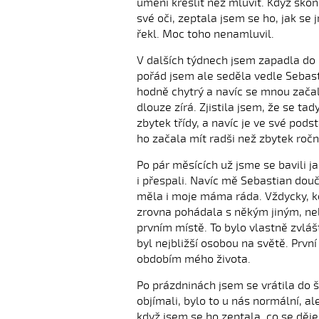
umění kreslit než mluvit. Když sko
své oči, zeptala jsem se ho, jak se 
řekl. Moc toho nenamluvil.
V dalších týdnech jsem zapadla do 
pořád jsem ale seděla vedle Sebast
hodně chytrý a navíc se mnou začal 
dlouze zírá. Zjistila jsem, že se t
zbytek třídy, a navíc je ve své pods
ho začala mít radši než zbytek ročn
Po pár měsících už jsme se bavili j
i přespali. Navíc mě Sebastian douč
měla i moje máma ráda. Vždycky, kd
zrovna pohádala s někým jiným, ne
prvním místě. To bylo vlastně zvláš
byl nejbližší osobou na světě. Prvn
obdobím mého života.
Po prázdninách jsem se vrátila do 
objímali, bylo to u nás normální, al
když jsem se ho zeptala, co se děj