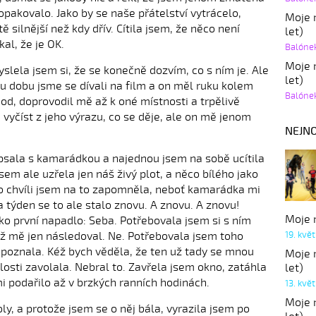
pakovalo. Jako by se naše přátelství vytrácelo,
Moje r
ě silnější než kdy dřív. Cítila jsem, že něco není
let)
kal, že je OK.
Balóne
Moje r
slela jsem si, že se konečně dozvím, co s ním je. Ale
let)
ou dobu jsme se dívali na film a on měl ruku kolem
Balóne
d, doprovodil mě až k oné místnosti a trpělivě
e vyčíst z jeho výrazu, co se děje, ale on mě jenom
NEJNO
 psala s kamarádkou a najednou jsem na sobě ucítila
sem ale uzřela jen náš živý plot, a něco bílého jako
Po chvíli jsem na to zapomněla, neboť kamarádka mi
 týden se to ale stalo znovu. A znovu. A znovu!
Moje r
ko první napadlo: Seba. Potřebovala jsem si s ním
19. kvě
 už mě jen následoval. Ne. Potřebovala jsem toho
 poznala. Kéž bych věděla, že ten už tady se mnou
Moje r
osti zavolala. Nebral to. Zavřela jsem okno, zatáhla
let)
i podařilo až v brzkých ranních hodinách.
13. kvě
Moje r
ly, a protože jsem se o něj bála, vyrazila jsem po