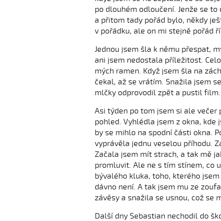
po dlouhém odloučení. Jenže se to o
a přitom tady pořád bylo, někdy ješt
v pořádku, ale on mi stejně pořád ří
Jednou jsem šla k němu přespat, my
ani jsem nedostala příležitost. Cel
mých ramen. Když jsem šla na zácho
čekal, až se vrátím. Snažila jsem s
mlčky odprovodil zpět a pustil film.
Asi týden po tom jsem si ale večer
pohled. Vyhlédla jsem z okna, kde j
by se mihlo na spodní části okna. 
vyprávěla jednu veselou příhodu. Za
Začala jsem mít strach, a tak mě ja
promluvit. Ale ne s tím stínem, co
bývalého kluka, toho, kterého jsem
dávno není. A tak jsem mu ze zoufal
závěsy a snažila se usnou, což se m
Další dny Sebastian nechodil do ško