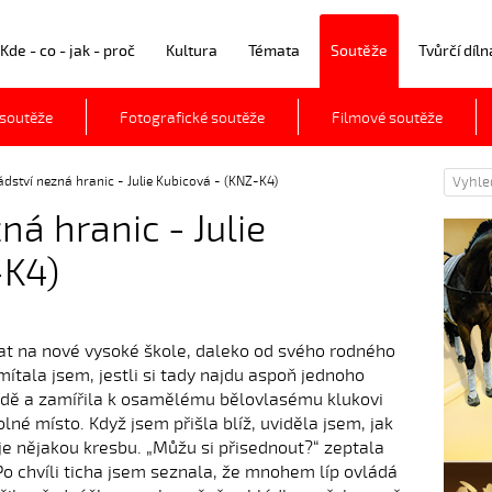
Kde - co - jak - proč
Kultura
Témata
Soutěže
Tvůrčí díln
 soutěže
Fotografické soutěže
Filmové soutěže
ství nezná hranic - Julie Kubicová - (KNZ-K4)
á hranic - Julie
-K4)
at na nové vysoké škole, daleko od svého rodného
ítala jsem, jestli si tady najdu aspoň jednoho
ídě a zamířila k osamělému bělovlasému klukovi
lné místo. Když jsem přišla blíž, uviděla jsem, jak
je nějakou kresbu. „Můžu si přisednout?“ zeptala
Po chvíli ticha jsem seznala, že mnohem líp ovládá