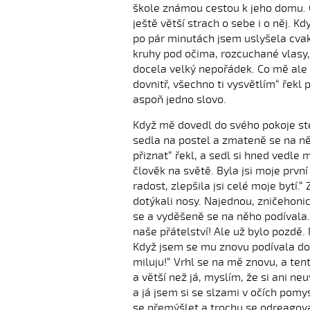
škole známou cestou k jeho domu. C
ještě větší strach o sebe i o něj. 
po pár minutách jsem uslyšela cvak
kruhy pod očima, rozcuchané vlasy,
docela velký nepořádek. Co mě ale v
dovnitř, všechno ti vysvětlím“ řekl
aspoň jedno slovo.
Když mě dovedl do svého pokoje st
sedla na postel a zmateně se na ně
přiznat“ řekl, a sedl si hned vedle m
člověk na světě. Byla jsi moje prvn
radost, zlepšila jsi celé moje bytí.
dotýkali nosy. Najednou, zničehonic,
se a vyděšeně se na něho podívala. 
naše přátelství! Ale už bylo pozdě
Když jsem se mu znovu podívala do o
miluju!“ Vrhl se na mě znovu, a ten
a větší než já, myslím, že si ani ne
a já jsem si se slzami v očích pomys
se přemýšlet a trochu se odreagova