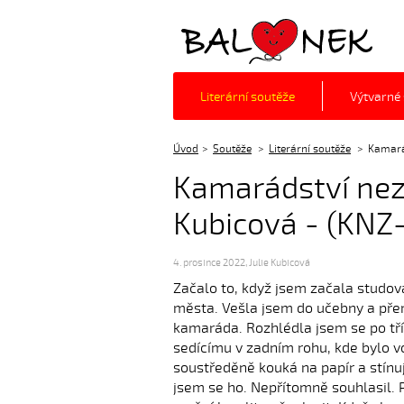
Balónek z.s.
Literární soutěže
Výtvarné
Úvod
Soutěže
Literární soutěže
Kamarád
Kamarádství nezn
Kubicová - (KNZ
4. prosince 2022
,
Julie Kubicová
Začalo to, když jsem začala studov
města. Vešla jsem do učebny a přem
kamaráda. Rozhlédla jsem se po tř
sedícímu v zadním rohu, kde bylo vo
soustředěně kouká na papír a stínu
jsem se ho. Nepřítomně souhlasil. 