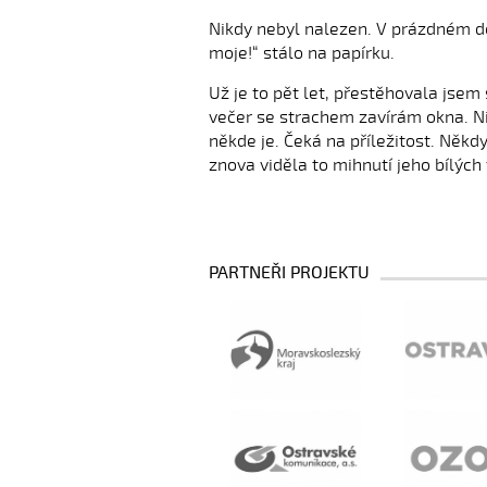
Nikdy nebyl nalezen. V prázdném do
moje!“ stálo na papírku.
Už je to pět let, přestěhovala jsem 
večer se strachem zavírám okna. N
někde je. Čeká na příležitost. Někd
znova viděla to mihnutí jeho bílých 
PARTNEŘI PROJEKTU