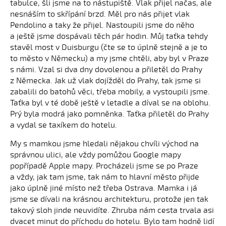
tabulce, šli jsme na to nástupiště. Vlak přijel načas, ale
nesnáším to skřípání brzd. Měl pro nás přijet vlak
Pendolino a taky že přijel. Nastoupili jsme do něho
a ještě jsme dospávali těch pár hodin. Můj taťka tehdy
stavěl most v Duisburgu (čte se to úplně stejně a je to
to město v Německu) a my jsme chtěli, aby byl v Praze
s námi. Vzal si dva dny dovolenou a přiletěl do Prahy
z Německa. Jak už vlak dojížděl do Prahy, tak jsme si
zabalili do batohů věci, třeba mobily, a vystoupili jsme.
Taťka byl v té době ještě v letadle a díval se na oblohu.
Prý byla modrá jako pomněnka. Taťka přiletěl do Prahy
a vydal se taxíkem do hotelu.
My s mamkou jsme hledali nějakou chvíli východ na
správnou ulici, ale vždy pomůžou Google mapy
popřípadě Apple mapy. Procházeli jsme se po Praze
a vždy, jak tam jsme, tak nám to hlavní město přijde
jako úplně jiné místo než třeba Ostrava. Mamka i já
jsme se dívali na krásnou architekturu, protože jen tak
takový sloh jinde neuvidíte. Zhruba nám cesta trvala asi
dvacet minut do příchodu do hotelu. Bylo tam hodně lidí