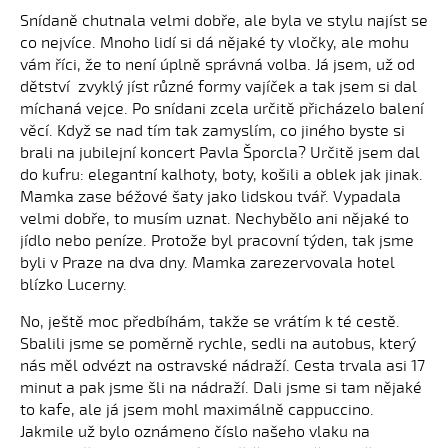
Snídaně chutnala velmi dobře, ale byla ve stylu najíst se
co nejvíce. Mnoho lidí si dá nějaké ty vločky, ale mohu
vám říci, že to není úplně správná volba. Já jsem, už od
dětství zvyklý jíst různé formy vajíček a tak jsem si dal
míchaná vejce. Po snídani zcela určitě přicházelo balení
věcí. Když se nad tím tak zamyslím, co jiného byste si
brali na jubilejní koncert Pavla Šporcla? Určitě jsem dal
do kufru: elegantní kalhoty, boty, košili a oblek jak jinak.
Mamka zase béžové šaty jako lidskou tvář. Vypadala
velmi dobře, to musím uznat. Nechybělo ani nějaké to
jídlo nebo peníze. Protože byl pracovní týden, tak jsme
byli v Praze na dva dny. Mamka zarezervovala hotel
blízko Lucerny.
No, ještě moc předbíhám, takže se vrátím k té cestě.
Sbalili jsme se poměrně rychle, sedli na autobus, který
nás měl odvézt na ostravské nádraží. Cesta trvala asi 17
minut a pak jsme šli na nádraží. Dali jsme si tam nějaké
to kafe, ale já jsem mohl maximálně cappuccino.
Jakmile už bylo oznámeno číslo našeho vlaku na