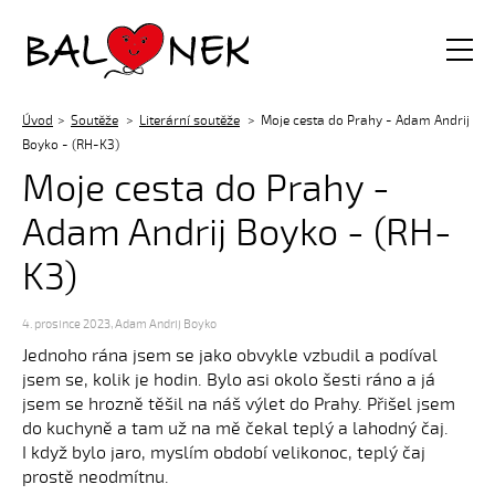
Balónek z.s.
Úvod
Soutěže
Literární soutěže
Moje cesta do Prahy - Adam Andrij
Boyko - (RH-K3)
Moje cesta do Prahy -
Adam Andrij Boyko - (RH-
K3)
4. prosince 2023
,
Adam Andrij Boyko
Jednoho rána jsem se jako obvykle vzbudil a podíval
jsem se, kolik je hodin. Bylo asi okolo šesti ráno a já
jsem se hrozně těšil na náš výlet do Prahy. Přišel jsem
do kuchyně a tam už na mě čekal teplý a lahodný čaj.
I když bylo jaro, myslím období velikonoc, teplý čaj
prostě neodmítnu.