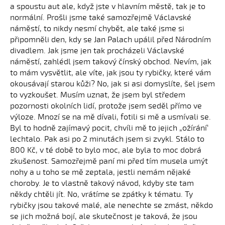
a spoustu aut ale, když jste v hlavním městě, tak je to
normální. Prošli jsme také samozřejmě Václavské
náměstí, to nikdy nesmí chybět, ale také jsme si
připomněli den, kdy se Jan Palach upálil před Národním
divadlem. Jak jsme jen tak procházeli Václavské
náměstí, zahlédl jsem takový čínský obchod. Nevím, jak
to mám vysvětlit, ale víte, jak jsou ty rybičky, které vám
okousávají starou kůži? No, jak si asi domyslíte, šel jsem
to vyzkoušet. Musím uznat, že jsem byl středem
pozornosti okolních lidí, protože jsem seděl přímo ve
výloze. Mnozí se na mě dívali, fotili si mě a usmívali se.
Byl to hodně zajímavý pocit, chvíli mě to jejich „ožírání‘
lechtalo. Pak asi po 2 minutách jsem si zvykl. Stálo to
800 Kč, v té době to bylo moc, ale byla to moc dobrá
zkušenost. Samozřejmě paní mi před tím musela umýt
nohy a u toho se mě zeptala, jestli nemám nějaké
choroby. Je to vlastně takový návod, kdyby ste tam
někdy chtěli jít. No, vrátíme se zpátky k tématu. Ty
rybičky jsou takové malé, ale nenechte se zmást, někdo
se jich možná bojí, ale skutečnost je taková, že jsou