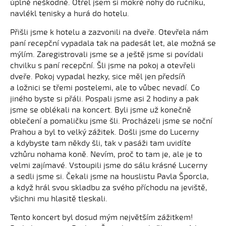
úplně neškodné. Otřel jsem si mokré nohy do ručníku,
navlékl tenisky a hurá do hotelu.
Přišli jsme k hotelu a zazvonili na dveře. Otevřela nám
paní recepční vypadala tak na padesát let, ale možná se
mýlím. Zaregistrovali jsme se a ještě jsme si povídali
chvilku s paní recepční. Šli jsme na pokoj a otevřeli
dveře. Pokoj vypadal hezky, sice měl jen předsíň
a ložnici se třemi postelemi, ale to vůbec nevadí. Co
jiného byste si přáli. Pospali jsme asi 2 hodiny a pak
jsme se oblékali na koncert. Byli jsme už konečně
oblečení a pomaličku jsme šli. Procházeli jsme se noční
Prahou a byl to velký zážitek. Došli jsme do Lucerny
a kdybyste tam někdy šli, tak v pasáži tam uvidíte
vzhůru nohama koně. Nevím, proč to tam je, ale je to
velmi zajímavé. Vstoupili jsme do sálu krásné Lucerny
a sedli jsme si. Čekali jsme na houslistu Pavla Šporcla,
a když hrál svou skladbu za svého příchodu na jeviště,
všichni mu hlasitě tleskali.
Tento koncert byl dosud mým největším zážitkem!