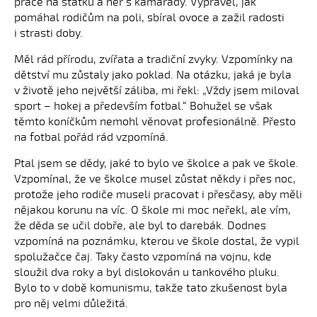
práce na statku a her s kamarády. Vyprávěl, jak
pomáhal rodičům na poli, sbíral ovoce a zažil radosti
i strasti doby.
Měl rád přírodu, zvířata a tradiční zvyky. Vzpomínky na
dětství mu zůstaly jako poklad. Na otázku, jaká je byla
v životě jeho největší záliba, mi řekl: „Vždy jsem miloval
sport – hokej a především fotbal.“ Bohužel se však
těmto koníčkům nemohl věnovat profesionálně. Přesto
na fotbal pořád rád vzpomíná.
Ptal jsem se dědy, jaké to bylo ve školce a pak ve škole.
Vzpomínal, že ve školce musel zůstat někdy i přes noc,
protože jeho rodiče museli pracovat i přesčasy, aby měli
nějakou korunu na víc. O škole mi moc neřekl, ale vím,
že děda se učil dobře, ale byl to darebák. Dodnes
vzpomíná na poznámku, kterou ve škole dostal, že vypil
spolužačce čaj. Taky často vzpomíná na vojnu, kde
sloužil dva roky a byl dislokován u tankového pluku.
Bylo to v době komunismu, takže tato zkušenost byla
pro něj velmi důležitá.