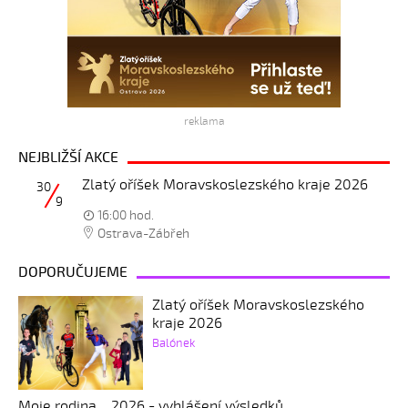
reklama
NEJBLIŽŠÍ AKCE
Zlatý oříšek Moravskoslezského kraje 2026
30
9
16:00 hod.
Ostrava-Zábřeh
DOPORUČUJEME
Zlatý oříšek Moravskoslezského
kraje 2026
Balónek
Moje rodina... 2026 - vyhlášení výsledků