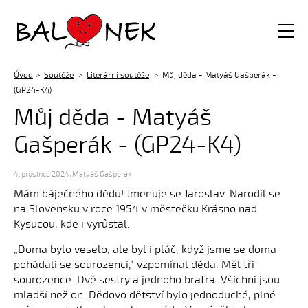
Balónek z.s.
Úvod
Soutěže
Literární soutěže
Můj děda - Matyáš Gašperák -
(GP24-K4)
Můj děda - Matyáš
Gašperák - (GP24-K4)
4. prosince 2024
,
Matyáš Gašperák
Mám báječného dědu! Jmenuje se Jaroslav. Narodil se
na Slovensku v roce 1954 v městečku Krásno nad
Kysucou, kde i vyrůstal.
„Doma bylo veselo, ale byl i pláč, když jsme se doma
pohádali se sourozenci,“ vzpomínal děda. Měl tři
sourozence. Dvě sestry a jednoho bratra. Všichni jsou
mladší než on. Dědovo dětství bylo jednoduché, plné