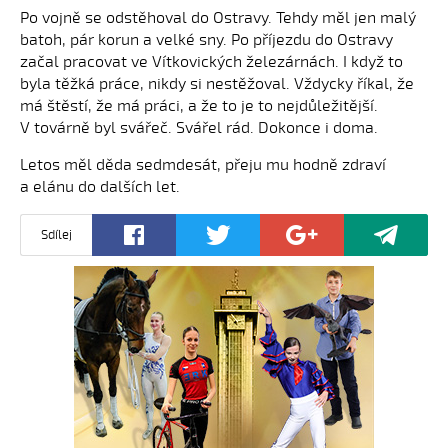
Po vojně se odstěhoval do Ostravy. Tehdy měl jen malý
batoh, pár korun a velké sny. Po příjezdu do Ostravy
začal pracovat ve Vítkovických železárnách. I když to
byla těžká práce, nikdy si nestěžoval. Vždycky říkal, že
má štěstí, že má práci, a že to je to nejdůležitější.
V továrně byl svářeč. Svářel rád. Dokonce i doma.
Letos měl děda sedmdesát, přeju mu hodně zdraví
a elánu do dalších let.
Sdílej