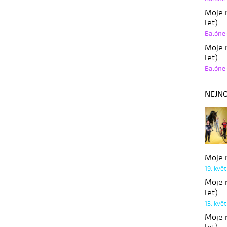
Moje r
let)
Balóne
Moje r
let)
Balóne
NEJNO
Moje r
19. kvě
Moje r
let)
13. kvě
Moje r