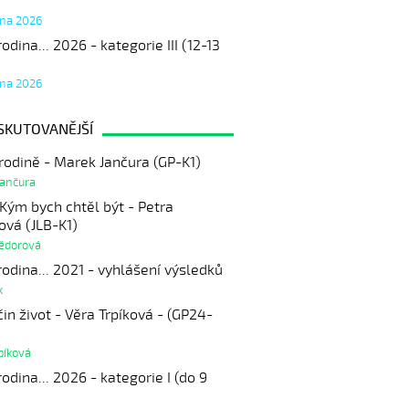
tna 2026
odina... 2026 - kategorie III (12-13
tna 2026
SKUTOVANĚJŠÍ
rodině - Marek Jančura (GP-K1)
Jančura
Kým bych chtěl být - Petra
ová (JLB-K1)
Fědorová
odina... 2021 - vyhlášení výsledků
k
in život - Věra Trpíková - (GP24-
píková
odina... 2026 - kategorie I (do 9