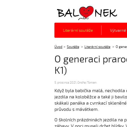
Balónek z.s.
Literární soutěže
Výtvarné
Úvod
Soutěže
Literární soutěže
O gene
O generaci praro
K1)
5. prosince 2021
,
Ondřej Toman
Když byla babička malá, nechodila do
jezdila na koloběžce a také ji bavil
skákali panáka a cvrnkací skleněné
průvodu s mávátkem.
O školních prázdninách jezdila na p
zábavy. V noci museli držet hlídky. 