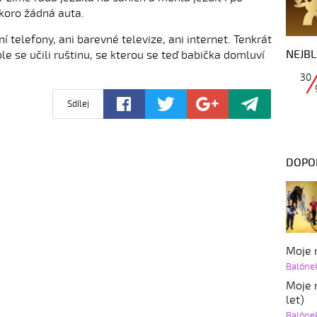
 skoro žádná auta.
 telefony, ani barevné televize, ani internet. Tenkrát
NEJBL
le se učili ruštinu, se kterou se teď babička domluví
30
Sdílej
DOPO
Moje r
Balóne
Moje r
let)
Balóne