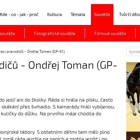
Kde - co - jak - proč
Kultura
Témata
Soutěže
Tvůrčí díln
 soutěže
Fotografické soutěže
Filmové soutěže
raci prarodičů - Ondřej Toman (GP-K1)
dičů - Ondřej Toman (GP-
 jeslí ani do školky. Ráda si hrála na písku, často
o skákání přes švihadlo. S kamarády hráli vybíjenou,
 kuličky do důlku. Na prvního máje chodila do
ionýrské tábory. S ostatními dětmi tam měli plno
V zimě ráda jezdila na saních a mohla jezdit i po