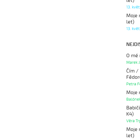
let)
13. kvě
Moje r
let)
13. kvě
NEJDI
O mé 
Marek 
Čím / 
Fědor
Petra 
Moje r
Balóne
Babičč
K4)
Věra Tr
Moje r
let)