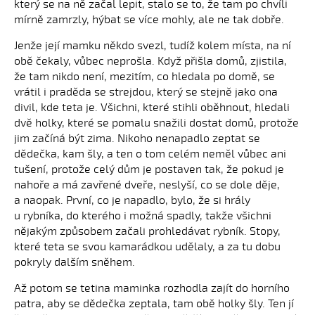
který se na ně začal lepit, stalo se to, že tam po chvíli
mírně zamrzly, hýbat se více mohly, ale ne tak dobře.
Jenže její mamku někdo svezl, tudíž kolem místa, na ní
obě čekaly, vůbec neprošla. Když přišla domů, zjistila,
že tam nikdo není, mezitím, co hledala po domě, se
vrátil i praděda se strejdou, který se stejně jako ona
divil, kde teta je. Všichni, které stihli oběhnout, hledali
dvě holky, které se pomalu snažili dostat domů, protože
jim začíná být zima. Nikoho nenapadlo zeptat se
dědečka, kam šly, a ten o tom celém neměl vůbec ani
tušení, protože celý dům je postaven tak, že pokud je
nahoře a má zavřené dveře, neslyší, co se dole děje,
a naopak. První, co je napadlo, bylo, že si hrály
u rybníka, do kterého i možná spadly, takže všichni
nějakým způsobem začali prohledávat rybník. Stopy,
které teta se svou kamarádkou udělaly, a za tu dobu
pokryly dalším sněhem.
Až potom se tetina maminka rozhodla zajít do horního
patra, aby se dědečka zeptala, tam obě holky šly. Ten jí