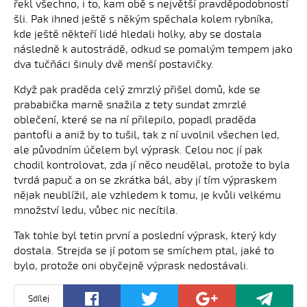
řekl všechno, i to, kam obě s největší pravděpodobností
šli. Pak ihned ještě s někým spěchala kolem rybníka,
kde ještě někteří lidé hledali holky, aby se dostala
následně k autostrádě, odkud se pomalým tempem jako
dva tučňáci šinuly dvě menší postavičky.
Když pak praděda celý zmrzlý přišel domů, kde se
prababička marně snažila z tety sundat zmrzlé
oblečení, které se na ní přilepilo, popadl praděda
pantofli a aniž by to tušil, tak z ní uvolnil všechen led,
ale původním účelem byl výprask. Celou noc jí pak
chodil kontrolovat, zda jí něco neudělal, protože to byla
tvrdá papuč a on se zkrátka bál, aby jí tím výpraskem
nějak neublížil, ale vzhledem k tomu, je kvůli velkému
množství ledu, vůbec nic necítila.
Tak tohle byl tetin první a poslední výprask, který kdy
dostala. Strejda se jí potom se smíchem ptal, jaké to
bylo, protože oni obyčejně výprask nedostávali.
Sdílej