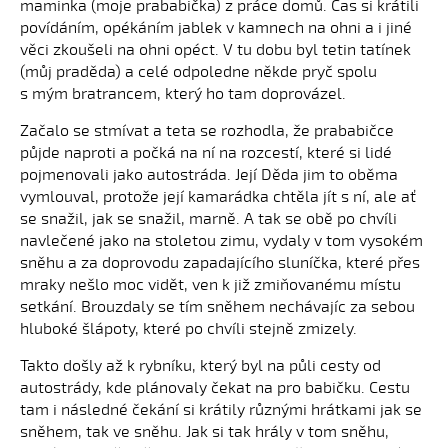
maminka (moje prababička) z práce domů. Čas si krátili
povídáním, opékáním jablek v kamnech na ohni a i jiné
věci zkoušeli na ohni opéct. V tu dobu byl tetin tatínek
(můj praděda) a celé odpoledne někde pryč spolu
s mým bratrancem, který ho tam doprovázel.
Začalo se stmívat a teta se rozhodla, že prababičce
půjde naproti a počká na ní na rozcestí, které si lidé
pojmenovali jako autostráda. Její Děda jim to oběma
vymlouval, protože její kamarádka chtěla jít s ní, ale ať
se snažil, jak se snažil, marně. A tak se obě po chvíli
navlečené jako na stoletou zimu, vydaly v tom vysokém
sněhu a za doprovodu zapadajícího sluníčka, které přes
mraky nešlo moc vidět, ven k již zmiňovanému místu
setkání. Brouzdaly se tím sněhem nechávajíc za sebou
hluboké šlápoty, které po chvíli stejně zmizely.
Takto došly až k rybníku, který byl na půli cesty od
autostrády, kde plánovaly čekat na pro babičku. Cestu
tam i následné čekání si krátily různými hrátkami jak se
sněhem, tak ve sněhu. Jak si tak hrály v tom sněhu,