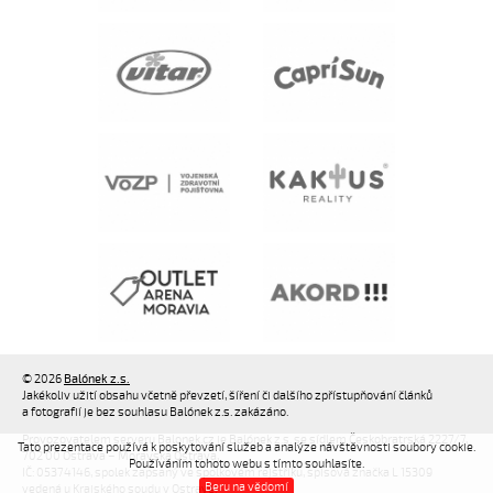
© 2026
Balónek z.s.
Jakékoliv užití obsahu včetně převzetí, šíření či dalšího zpřístupňování článků
a fotografií je bez souhlasu Balónek z.s. zakázáno.
Provozovatelem serveru Balonek.cz je Balónek z.s. se sídlem Českobratrská 2227/7,
Tato prezentace používá k poskytování služeb a analýze návštěvnosti soubory cookie.
702 00 Ostrava – Moravská Ostrava,
Používáním tohoto webu s tímto souhlasíte.
IČ: 05374146, spolek zapsaný ve spolkovém rejstříku, spisová značka L 15309
Beru na vědomí
vedená u Krajského soudu v Ostravě.