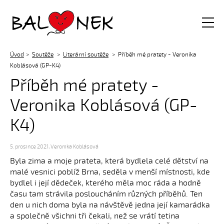
Balónek z.s.
Úvod
Soutěže
Literární soutěže
Příběh mé pratety - Veronika
Koblásová (GP-K4)
Příběh mé pratety -
Veronika Koblásová (GP-
K4)
5. prosince 2021
,
Veronika Koblásová
Byla zima a moje prateta, která bydlela celé dětství na
malé vesnici poblíž Brna, seděla v menší místnosti, kde
bydlel i její dědeček, kterého měla moc ráda a hodně
času tam strávila posloucháním různých příběhů. Ten
den u nich doma byla na návštěvě jedna její kamarádka
a společně všichni tři čekali, než se vrátí tetina