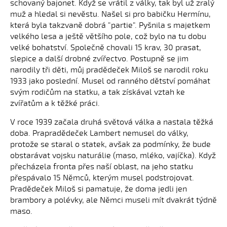
schovaný bajonet. Když se vrátil z války, tak byl už zralý
muž a hledal si nevěstu. Našel si pro babičku Hermínu,
která byla takzvaně dobrá "partie". Pyšnila s majetkem
velkého lesa a ještě většího pole, což bylo na tu dobu
velké bohatství. Společně chovali 15 krav, 30 prasat,
slepice a další drobné zvířectvo. Postupně se jim
narodily tři děti, můj pradědeček Miloš se narodil roku
1933 jako poslední. Musel od ranného dětství pomáhat
svým rodičům na statku, a tak získával vztah ke
zvířatům a k těžké práci.
V roce 1939 začala druhá světová válka a nastala těžká
doba. Prapradědeček Lambert nemusel do války,
protože se staral o statek, avšak za podmínky, že bude
obstarávat vojsku naturálie (maso, mléko, vajíčka). Když
přecházela fronta přes naší oblast, na jeho statku
přespávalo 15 Němců, kterým musel podstrojovat.
Pradědeček Miloš si pamatuje, že doma jedli jen
brambory a polévky, ale Němci museli mít dvakrát týdně
maso.