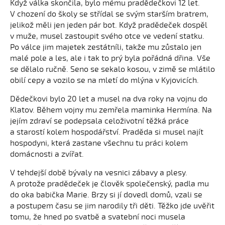
Když válka skončila, bylo mému pradědečkovi 12 let.
V chození do školy se střídal se svým starším bratrem,
jelikož měli jen jeden pár bot. Když pradědeček dospěl
v muže, musel zastoupit svého otce ve vedení statku.
Po válce jim majetek zestátníli, takže mu zůstalo jen
malé pole a les, ale i tak to prý byla pořádná dřina. Vše
se dělalo ručně. Seno se sekalo kosou, v zimě se mlátilo
obilí cepy a vozilo se na mletí do mlýna v Kyjovicích.
Dědečkovi bylo 20 let a musel na dva roky na vojnu do
Klatov. Během vojny mu zemřela maminka Hermína. Na
jejím zdraví se podepsala celoživotní těžká práce
a starostí kolem hospodářství. Praděda si musel najít
hospodyni, která zastane všechnu tu práci kolem
domácnosti a zvířat.
V tehdejší době bývaly na vesnici zábavy a plesy.
A protože pradědeček je člověk společenský, padla mu
do oka babička Marie. Brzy si jí dovedl domů, vzali se
a postupem času se jim narodily tři děti. Těžko jde uvěřit
tomu, že hned po svatbě a svatební noci musela