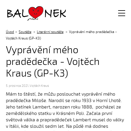
Balónek z.s.
Úvod
Soutěže
Literární soutěže
Vyprávění mého pradědečka -
Vojtěch Kraus (GP-K3)
Vyprávění mého
pradědečka - Vojtěch
Kraus (GP-K3)
5. prosince 2021
,
Vojtěch Kraus
Mám to štěstí, že můžu poslouchat vyprávění mého
pradědečka Miloše. Narodil se roku 1933 v Horní Lhotě.
Jeho tatínek Lambert, narozen roku 1888, pocházel ze
zemědělského statku v Krásném Poli. Začala první
světová válka a prapradědeček Lambert musel do války
v Itálii, kde sloužil sedm let. Na půdě má dodnes