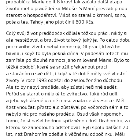
prababička Marie dojit 8 krav! Tak začala další etapa
života mého pradědečka Miloše. S Marií převzali plnou
starost o hospodářství. Miloš se staral o krmení, seno,
pole a les. Tehdy jeho plat činil 600 Kčs.
Celý svůj život pradědeček dělala těžkou práci, nikdy si
ale nestěžoval a bral život takový, jaký je. Po celou dobu
pracovního života nebyl nemocný, žil prací, která ho
bavila, i když to byla pěkná dřina. V padesáti letech mu
zemřela po dlouhé nemoci jeho milovaná Marie. Bylo to
těžké období, které se snažil překlenout prací
a staráním o své děti, i když v té době měly své vlastní
životy. V roce 1993 odešel do zaslouženého důchodu.
Ale to by nebyl praděda, aby zůstal nečinně sedět.
Pořád se staral o nějaké to zvířectvo. Také rád udil
a jeho vyhlášené uzené maso znala celá vesnice. Měl
šest vnoučat, přesto ale zůstával po večerech sám a to
nebylo nic pro našeho pradědu. Osud však napomohl
tomu, že si našel hodnou spřízněnou duši Drahomíru, za
kterou se zanedlouho odstěhoval. Byli spolu dalších 20
let, než Drahomíra odešla k věčnému odpočinku. Měli