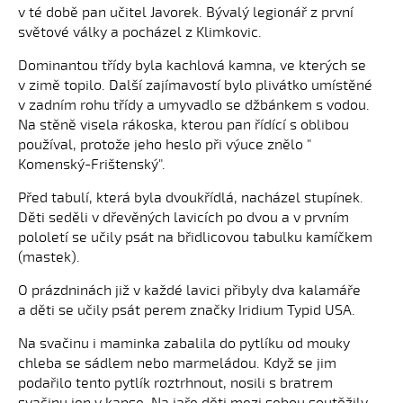
v té době pan učitel Javorek. Bývalý legionář z první
světové války a pocházel z Klimkovic.
Dominantou třídy byla kachlová kamna, ve kterých se
v zimě topilo. Další zajímavostí bylo plivátko umístěné
v zadním rohu třídy a umyvadlo se džbánkem s vodou.
Na stěně visela rákoska, kterou pan řídící s oblibou
používal, protože jeho heslo při výuce znělo "
Komenský-Frištenský".
Před tabulí, která byla dvoukřídlá, nacházel stupínek.
Děti seděli v dřevěných lavicích po dvou a v prvním
pololetí se učily psát na břidlicovou tabulku kamíčkem
(mastek).
O prázdninách již v každé lavici přibyly dva kalamáře
a děti se učily psát perem značky Iridium Typid USA.
Na svačinu i maminka zabalila do pytlíku od mouky
chleba se sádlem nebo marmeládou. Když se jim
podařilo tento pytlík roztrhnout, nosili s bratrem