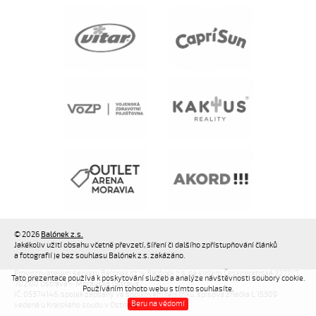
© 2026
Balónek z.s.
Jakékoliv užití obsahu včetně převzetí, šíření či dalšího zpřístupňování článků
a fotografií je bez souhlasu Balónek z.s. zakázáno.
Provozovatelem serveru Balonek.cz je Balónek z.s. se sídlem Českobratrská 2227/7,
Tato prezentace používá k poskytování služeb a analýze návštěvnosti soubory cookie.
702 00 Ostrava – Moravská Ostrava,
Používáním tohoto webu s tímto souhlasíte.
IČ: 05374146, spolek zapsaný ve spolkovém rejstříku, spisová značka L 15309
Beru na vědomí
vedená u Krajského soudu v Ostravě.