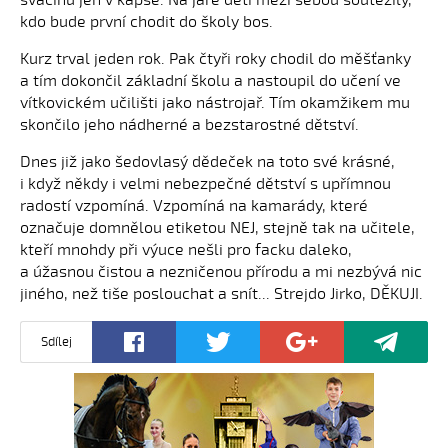
svačinu jen v kapse. Na jaře děti mezi sebou soutěžily,
kdo bude první chodit do školy bos.
Kurz trval jeden rok. Pak čtyři roky chodil do měšťanky
a tím dokončil základní školu a nastoupil do učení ve
vítkovickém učilišti jako nástrojař. Tím okamžikem mu
skončilo jeho nádherné a bezstarostné dětství.
Dnes již jako šedovlasý dědeček na toto své krásné,
i když někdy i velmi nebezpečné dětství s upřímnou
radostí vzpomíná. Vzpomíná na kamarády, které
označuje domnělou etiketou NEJ, stejně tak na učitele,
kteří mnohdy při výuce nešli pro facku daleko,
a úžasnou čistou a nezničenou přírodu a mi nezbývá nic
jiného, než tiše poslouchat a snít... Strejdo Jirko, DĚKUJI.
Sdílej