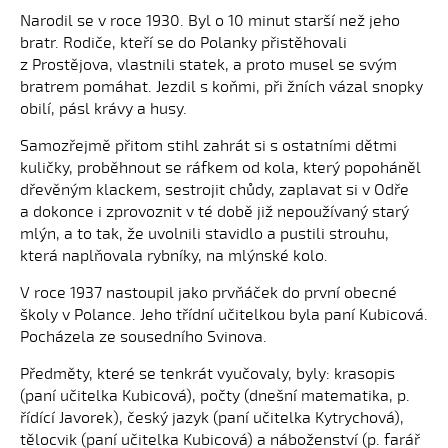
Narodil se v roce 1930. Byl o 10 minut starší než jeho
bratr. Rodiče, kteří se do Polanky přistěhovali
z Prostějova, vlastnili statek, a proto musel se svým
bratrem pomáhat. Jezdil s koňmi, při žních vázal snopky
obilí, pásl krávy a husy.
Samozřejmě přitom stihl zahrát si s ostatními dětmi
kuličky, proběhnout se ráfkem od kola, který popoháněl
dřevěným klackem, sestrojit chůdy, zaplavat si v Odře
a dokonce i zprovoznit v té době již nepoužívaný starý
mlýn, a to tak, že uvolnili stavidlo a pustili strouhu,
která naplňovala rybníky, na mlýnské kolo.
V roce 1937 nastoupil jako prvňáček do první obecné
školy v Polance. Jeho třídní učitelkou byla paní Kubicová.
Pocházela ze sousedního Svinova.
Předměty, které se tenkrát vyučovaly, byly: krasopis
(paní učitelka Kubicová), počty (dnešní matematika, p.
řídící Javorek), český jazyk (paní učitelka Kytrychová),
tělocvik (paní učitelka Kubicová) a náboženství (p. farář