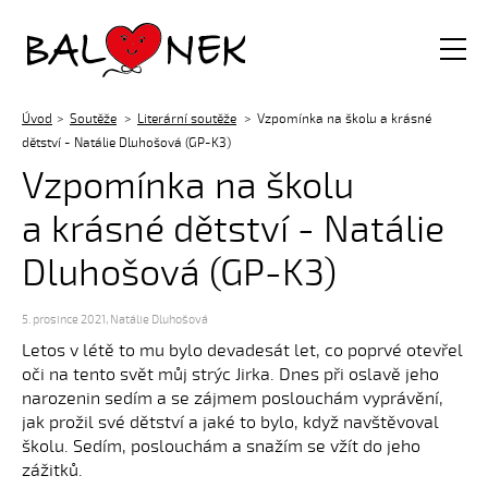
Balónek z.s.
Úvod
Soutěže
Literární soutěže
Vzpomínka na školu a krásné
dětství - Natálie Dluhošová (GP-K3)
Vzpomínka na školu
a krásné dětství - Natálie
Dluhošová (GP-K3)
5. prosince 2021
,
Natálie Dluhošová
Letos v létě to mu bylo devadesát let, co poprvé otevřel
oči na tento svět můj strýc Jirka. Dnes při oslavě jeho
narozenin sedím a se zájmem poslouchám vyprávění,
jak prožil své dětství a jaké to bylo, když navštěvoval
školu. Sedím, poslouchám a snažím se vžít do jeho
zážitků.