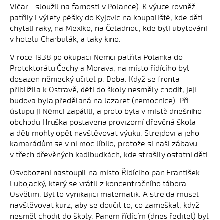
Vičar - sloužil na farnosti v Polance). K výuce rovněž
patřily i výlety pěšky do Kyjovic na koupaliště, kde děti
chytali raky, na Mexiko, na Čeladnou, kde byli ubytováni
v hotelu Charbulák, a taky kino.
V roce 1938 po okupaci Němci patřila Polanka do
Protektorátu Čechy a Morava, na místo řídícího byl
dosazen německý učitel p. Doba. Když se fronta
přiblížila k Ostravě, děti do školy nesměly chodit, její
budova byla předělaná na lazaret (nemocnice). Při
ústupu ji Němci zapálili, a proto byla v místě dnešního
obchodu Hruška postavena provizorní dřevěná škola
a děti mohly opět navštěvovat výuku. Strejdovi a jeho
kamarádům se v ní moc líbilo, protože si naši zábavu
v třech dřevěných kadibudkách, kde strašily ostatní děti.
Osvobození nastoupil na místo Řídícího pan František
Lubojacký, který se vrátil z koncentračního tábora
Osvětim. Byl to vynikající matematik. A strejda musel
navštěvovat kurz, aby se doučil to, co zameškal, když
nesměl chodit do školy. Panem řídícím (dnes ředitel) byl