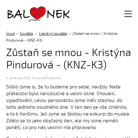
Balónek z.s.
Úvod
Soutěže
Literární soutěže
Zůstaň se mnou - Kristýna
Pindurová - (KNZ-K3)
Zůstaň se mnou - Kristýna
Pindurová - (KNZ-K3)
4. prosince 2022
,
Kristýna Pindurová
Slíbili jsme si, že tu budeme pro sebe, navždy. Naše
přátelství bylo nerozlučné a velmi silné. Chování,
vyjadřování, celou personalitu jsme měli stejnou, do
toho jednoho osudného dne. V ten den se vše změnilo,
a to k horšímu. Jeli jsme se školou na exkurzi do muzea.
Zdálo se to jako obyčejný den, ale my jsme neměli
ponětí, co pro nás vesmír má připraveno.