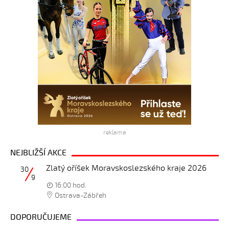
reklama
NEJBLIŽŠÍ AKCE
Zlatý oříšek Moravskoslezského kraje 2026
30
9
16:00 hod.
Ostrava-Zábřeh
DOPORUČUJEME