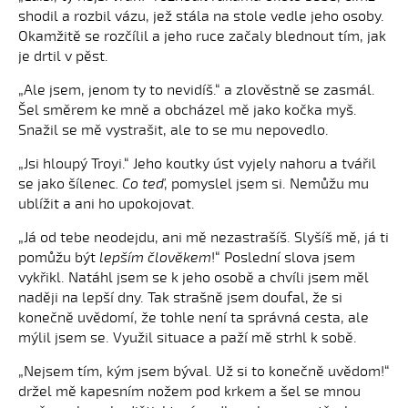
shodil a rozbil vázu, jež stála na stole vedle jeho osoby.
Okamžitě se rozčílil a jeho ruce začaly blednout tím, jak
je drtil v pěst.
„Ale jsem, jenom ty to nevidíš.“ a zlověstně se zasmál.
Šel směrem ke mně a obcházel mě jako kočka myš.
Snažil se mě vystrašit, ale to se mu nepovedlo.
„Jsi hloupý Troyi.“ Jeho koutky úst vyjely nahoru a tvářil
se jako šílenec
. Co teď
, pomyslel jsem si. Nemůžu mu
ublížit a ani ho upokojovat.
„Já od tebe neodejdu, ani mě nezastrašíš. Slyšíš mě, já ti
pomůžu být
lepším člověkem
!“ Poslední slova jsem
vykřikl. Natáhl jsem se k jeho osobě a chvíli jsem měl
naději na lepší dny. Tak strašně jsem doufal, že si
konečně uvědomí, že tohle není ta správná cesta, ale
mýlil jsem se. Využil situace a paží mě strhl k sobě.
„Nejsem tím, kým jsem býval. Už si to konečně uvědom!“
držel mě kapesním nožem pod krkem a šel se mnou