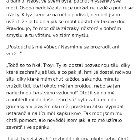
a bahna. Nebyl ve svém bytě, páchal myšlenky své
moci. Osoba nedokázala ruce udržet na uzdě a pořád se
třásly. Když jsem se na něho podíval, nemohl jsem
uvěřit, že je to on a jak se mohl dostat na takové dno.
Pravdou je, že moc dělá zázraky, některé v dobrém
smyslu, a tu většinu ve zlém smyslu.
„Posloucháš mě vůbec? Nesmíme se prozradit ani
vraž…“
„Tobě se to říká, Troyi. Ty jsi dostal bezvadnou sílu, díky
které zachraňuješ lidi, a co pak já, hm! Já dostal ničivou
sílu, díky které mám chuť každou sekundu, minutu,
vraždit lidi, kteří okolo mě jen projdou, nebo se jen
nadechnou čerstvého vzduchu!“ Otočil se na mě
a pohlédl mi do duše. Jeho tvář byla zahalena do
grimasy a v pravém oku měl prasklou žilku. Vypadal
ustaraně a na líci měl kapku krve. Tak moc jsem mu
chtěl pomoct, ale nevěděl jsem jak, a to mě užíralo
zevnitř, i ve spánku.
„Luisi, ty nejsi vrah!“ rozhodil rukama okolo sebe, čímž