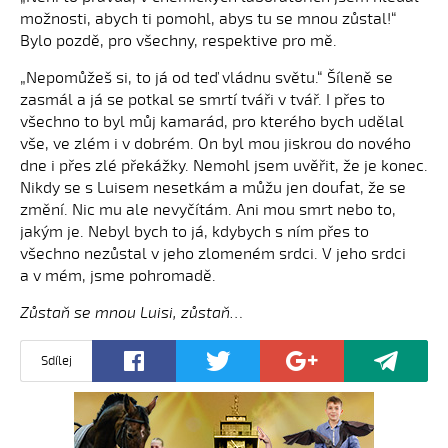
možnosti, abych ti pomohl, abys tu se mnou zůstal!“
Bylo pozdě, pro všechny, respektive pro mě.
„Nepomůžeš si, to já od teď vládnu světu.“ Šíleně se
zasmál a já se potkal se smrtí tváři v tvář. I přes to
všechno to byl můj kamarád, pro kterého bych udělal
vše, ve zlém i v dobrém. On byl mou jiskrou do nového
dne i přes zlé překážky. Nemohl jsem uvěřit, že je konec.
Nikdy se s Luisem nesetkám a můžu jen doufat, že se
změní. Nic mu ale nevyčítám. Ani mou smrt nebo to,
jakým je. Nebyl bych to já, kdybych s ním přes to
všechno nezůstal v jeho zlomeném srdci. V jeho srdci
a v mém, jsme pohromadě.
Zůstaň se mnou Luisi, zůstaň…
Sdílej