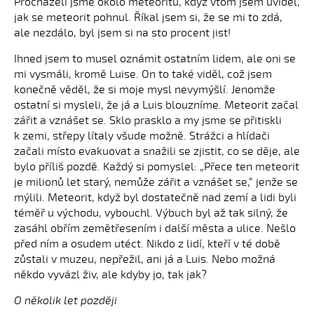
Procházeli jsme okolo meteoritů, když vtom jsem uviděl,
jak se meteorit pohnul. Říkal jsem si, že se mi to zdá,
ale nezdálo, byl jsem si na sto procent jist!
Ihned jsem to musel oznámit ostatním lidem, ale oni se
mi vysmáli, kromě Luise. On to také viděl, což jsem
konečně věděl, že si moje mysl nevymýšlí. Jenomže
ostatní si mysleli, že já a Luis blouzníme. Meteorit začal
zářit a vznášet se. Sklo prasklo a my jsme se přitiskli
k zemi, střepy lítaly všude možně. Strážci a hlídači
začali místo evakuovat a snažili se zjistit, co se děje, ale
bylo příliš pozdě. Každý si pomyslel: „Přece ten meteorit
je milionů let starý, nemůže zářit a vznášet se,“ jenže se
mýlili. Meteorit, když byl dostatečně nad zemí a lidi byli
téměř u východu, vybouchl. Výbuch byl až tak silný, že
zasáhl obřím zemětřesením i další města a ulice. Nešlo
před ním a osudem utéct. Nikdo z lidí, kteří v té době
zůstali v muzeu, nepřežil, ani já a Luis. Nebo možná
někdo vyvázl živ, ale kdyby jo, tak jak?
O několik let později