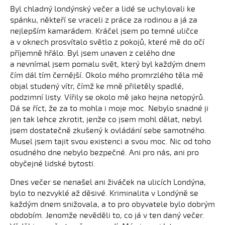
Byl chladný londýnský večer a lidé se uchylovali ke
spánku, někteří se vraceli z práce za rodinou a já za
nejlepším kamarádem. Kráčel jsem po temné uličce
a v oknech prosvítalo světlo z pokojů, které mě do očí
příjemně hřálo. Byl jsem unaven z celého dne
a nevnímal jsem pomalu svět, který byl každým dnem
čím dál tím černější. Okolo mého promrzlého těla mě
objal studený vítr, čímž ke mně přiletěly spadlé,
podzimní listy. Vířily se okolo mě jako hejna netopýrů.
Dá se říct, že za to mohla i moje moc. Nebylo snadné ji
jen tak lehce zkrotit, jenže co jsem mohl dělat, nebyl
jsem dostatečně zkušený k ovládání sebe samotného.
Musel jsem tajit svou existenci a svou moc. Nic od toho
osudného dne nebylo bezpečné. Ani pro nás, ani pro
obyčejné lidské bytosti.
Dnes večer se nenašel ani živáček na ulicích Londýna,
bylo to nezvyklé až děsivé. Kriminalita v Londýně se
každým dnem snižovala, a to pro obyvatele bylo dobrým
obdobím. Jenomže nevěděli to, co já v ten daný večer.