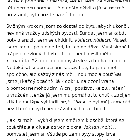
jež bylo podobné z mé vize, věděl jsem, že nehybnému
tělu nemohu pomoci. Tělo nešlo oživit a já se nesměl
prozradit, bylo pozdě na záchranu.
Svižným krokem jsem se dostal do bytu, abych ukončil
nevinné vraždy lidských bytostí. Sundal jsem si kabát,
boty a snažil jsem se uklidnit.
Výdech, nádech
. Musel
jsem konat, pokud ne teď, tak co nejdříve. Musí skončit
trápení nevinných bytostí a utrpení mysli mého
kamaráda. Až moc mu do mysli vlezla touha po moci.
Nedokázal si pomoci ani zastavit se, to jsme měli
společné, ale každý z nás měl jinou moc a používali
jsme ji každý opačně. Já k dobru, nalezení vraha
a pomoci nemohoucím. A on ji používal ke zlu, ničení
a vraždění. Jenže já jsem mu pomáhal tu chuť k zabíjení
ztišit a nejlépe vyhladit pryč. Přece to byl můj kamarád,
bez kterého bych nedokázal dýchat a chodit.
„Jak jsi mohl.“ vykřikl jsem směrem k osobě, která se
celá třásla a dívala se ven z okna.
Jak jen mohl…
pomyslel jsem si. Všude po zemi byly stopy krve