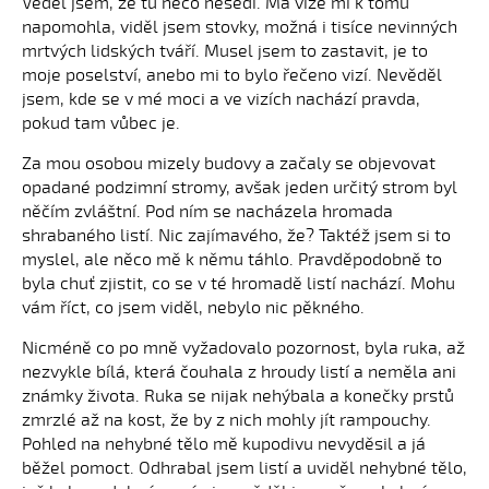
Věděl jsem, že tu něco nesedí. Má vize mi k tomu
napomohla, viděl jsem stovky, možná i tisíce nevinných
mrtvých lidských tváří. Musel jsem to zastavit, je to
moje poselství, anebo mi to bylo řečeno vizí. Nevěděl
jsem, kde se v mé moci a ve vizích nachází pravda,
pokud tam vůbec je.
Za mou osobou mizely budovy a začaly se objevovat
opadané podzimní stromy, avšak jeden určitý strom byl
něčím zvláštní. Pod ním se nacházela hromada
shrabaného listí. Nic zajímavého, že? Taktéž jsem si to
myslel, ale něco mě k němu táhlo. Pravděpodobně to
byla chuť zjistit, co se v té hromadě listí nachází. Mohu
vám říct, co jsem viděl, nebylo nic pěkného.
Nicméně co po mně vyžadovalo pozornost, byla ruka, až
nezvykle bílá, která čouhala z hroudy listí a neměla ani
známky života. Ruka se nijak nehýbala a konečky prstů
zmrzlé až na kost, že by z nich mohly jít rampouchy.
Pohled na nehybné tělo mě kupodivu nevyděsil a já
běžel pomoct. Odhrabal jsem listí a uviděl nehybné tělo,