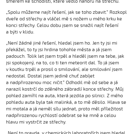
směrem ke schodišti, které vedlo nahoru na střechu.
„Spolu můžeme najít řešení, jak se toho zbavit.“ Rozkopl
dveře od střechy a vláčel mě s nožem u mého krku ke
konci střechy. Celou dobu jsem se snažil najít řešení
a býti v klidu.
„Není žádné jiné řešení, hledal jsem ho. Jen ty jsi mi
překážel, to ty jsi hrdina tohohle města a já jsem
padouch. Tolik let jsem trpěl a hleděl jsem na tebe, jak
jsi spokojený, na to, co ti ten meteorit dal. To já jsem
v koutku trpěl a prosil o smilování, ale smilování jsem
nedostal. Dostal jsem jedině chuť zabíjet
a nadpřirozenou moc ničit.“ Odhodil mě od sebe a já
narazil kostrčí do zděného zábradlí konce střechy. Můj
pohled zamířil na auta, která jezdila po silnici. Z mého
pohledu auta byla tak malinká, a to mě děsilo. Hlava se
mi motala a já neměl sílu jednat, proto měl příležitost
nadpřirozenou rychlostí odebrat se ke mně a celou
hlavu mi vystrčit ze střechy.
„Není to pravda, v chemických laboratořích jsem hledal