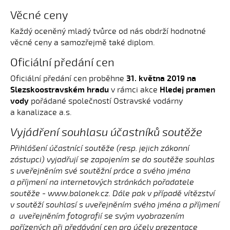
Věcné ceny
Každý oceněný mladý tvůrce od nás obdrží hodnotné
věcné ceny a samozřejmě také diplom.
Oficiální předání cen
Oficiální předání cen proběhne
31. května 2019 na
Slezskoostravském hradu
v rámci akce
Hledej pramen
vody
pořádané společností Ostravské vodárny
a kanalizace a.s.
Vyjádření souhlasu účastníků soutěže
Přihlášení účastnící soutěže (resp. jejich zákonní
zástupci) vyjadřují se zapojením se do soutěže souhlas
s uveřejněním své soutěžní práce a svého jména
a příjmení na internetových stránkách pořadatele
soutěže - www.balonek.cz. Dále pak v případě vítězství
v soutěží souhlasí s uveřejněním svého jména a příjmení
a uveřejněním fotografií se svým vyobrazením
pořízených při předávání cen pro účely prezentace