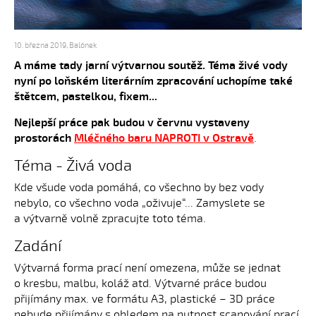
10. března 2019
,
Balónek
A máme tady jarní výtvarnou soutěž. Téma živé vody
nyní po loňském literárním zpracování uchopíme také
štětcem, pastelkou, fixem...
Nejlepší práce pak budou v červnu vystaveny
prostorách
Mléčného baru NAPROTI v Ostravě
.
Téma - Živá voda
Kde všude voda pomáhá, co všechno by bez vody
nebylo, co všechno voda „oživuje“... Zamyslete se
a výtvarně volně zpracujte toto téma.
Zadání
Výtvarná forma prací není omezena, může se jednat
o kresbu, malbu, koláž atd. Výtvarné práce budou
přijímány max. ve formátu A3, plastické – 3D práce
nebude přijímány s ohledem na nutnost scanování prací