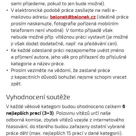
sami přijedeme, pokud to jen bude možné).
V elektronické podobě práce zasílejte na naši e-
mailovou adresu:
balonek@balonek.cz
(ideálně práce
prosím naskenujte, fotografie pořízená mobilním
telefonem není vhodná). V tomto případě však
nebude možné příp. vítěznou práci vystavit (je možné
ji však dodat dodatečně, např. na předávání cen).
Ke každé odeslané práci nezapomeňte uvést jméno
a příjmení autora, jeho věk pro přiřazení do příslušné
kategorie a název práce.
Prosím vezměte na vědomí, že zaslané práce
z kapacitních důvodů bohužel nejsme schopni vracet
zpět.
Vyhodnocení soutěže
V každé věkové kategorii budou ohodnoceno celkem
6
nejlepších prací (3+3)
. Polovinu vítězů určí naše
odborná komise, zbytek vítězů vzejde z internetového
hlasování, do kterého budou zařazeny ostatní vybrané
práce dětí (max. nejlepších 15 prací v dané kategorii).