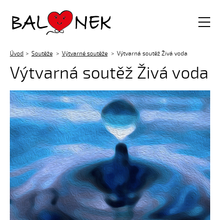
Balónek z.s.
Úvod
Soutěže
Výtvarné soutěže
Výtvarná soutěž Živá voda
Výtvarná soutěž Živá voda