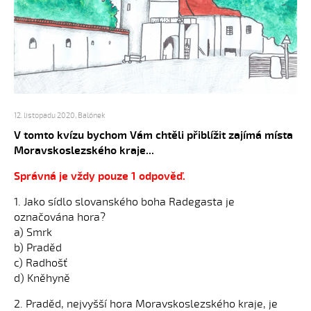
12. listopadu 2020
,
Balónek
V tomto kvízu bychom Vám chtěli přiblížit zajímá místa
Moravskoslezského kraje...
Správná je vždy pouze 1 odpověď.
1. Jako sídlo slovanského boha Radegasta je
označována hora?
a) Smrk
b) Praděd
c) Radhošť
d) Kněhyně
2. Praděd, nejvyšší hora Moravskoslezského kraje, je