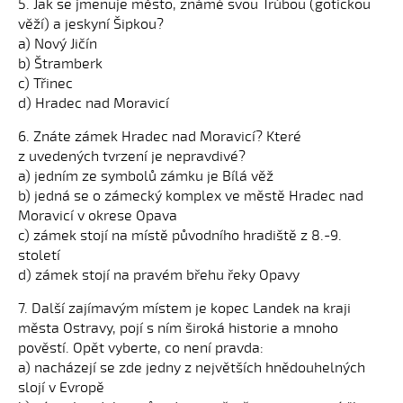
5. Jak se jmenuje město, známé svou Trúbou (gotickou
věží) a jeskyní Šipkou?
a) Nový Jičín
b) Štramberk
c) Třinec
d) Hradec nad Moravicí
6. Znáte zámek Hradec nad Moravicí? Které
z uvedených tvrzení je nepravdivé?
a) jedním ze symbolů zámku je Bílá věž
b) jedná se o zámecký komplex ve městě Hradec nad
Moravicí v okrese Opava
c) zámek stojí na místě původního hradiště z 8.-9.
století
d) zámek stojí na pravém břehu řeky Opavy
7. Další zajímavým místem je kopec Landek na kraji
města Ostravy, pojí s ním široká historie a mnoho
pověstí. Opět vyberte, co není pravda:
a) nacházejí se zde jedny z největších hnědouhelných
slojí v Evropě