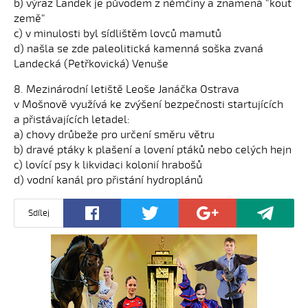
b) výraz Landek je původem z němčiny a znamená "kout
země"
c) v minulosti byl sídlištěm lovců mamutů
d) našla se zde paleolitická kamenná soška zvaná
Landecká (Petřkovická) Venuše
8. Mezinárodní letiště Leoše Janáčka Ostrava
v Mošnově využívá ke zvýšení bezpečnosti startujících
a přistávajících letadel:
a) chovy drůbeže pro určení směru větru
b) dravé ptáky k plašení a lovení ptáků nebo celých hejn
c) lovící psy k likvidaci kolonií hrabošů
d) vodní kanál pro přistání hydroplánů
Sdílej