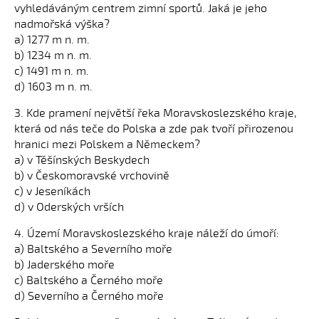
vyhledáváným centrem zimní sportů. Jaká je jeho
nadmořská výška?
a) 1277 m n. m.
b) 1234 m n. m.
c) 1491 m n. m.
d) 1603 m n. m.
3. Kde pramení největší řeka Moravskoslezského kraje,
která od nás teče do Polska a zde pak tvoří přirozenou
hranici mezi Polskem a Německem?
a) v Těšínských Beskydech
b) v Českomoravské vrchovině
c) v Jeseníkách
d) v Oderských vrších
4. Území Moravskoslezského kraje náleží do úmoří:
a) Baltského a Severního moře
b) Jaderského moře
c) Baltského a Černého moře
d) Severního a Černého moře