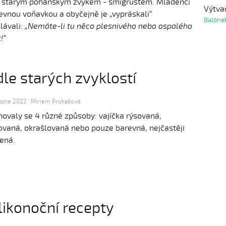
y starým pohanským zvykem - šmigrustem. Mládenci
Výtva
evnou voňavkou a obyčejně je „vypráskali“
Balóne
lávali:
„Nemáte-li tu něco plesnivého nebo ospalého
!“
dle starých zvyklostí
řezna 2022
Miriam Prokešová
ovaly se 4 různé způsoby: vajíčka rýsovaná,
vaná, okrašlovaná nebo pouze barevná, nejčastěji
ená.
likonoční recepty