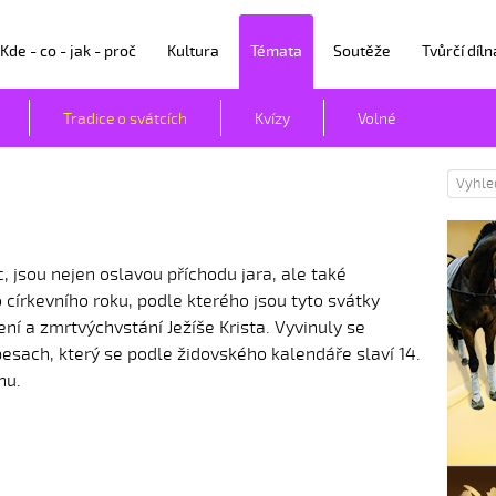
Kde - co - jak - proč
Kultura
Témata
Soutěže
Tvůrčí díln
Tradice o svátcích
Kvízy
Volné
c, jsou nejen oslavou příchodu jara, ale také
 církevního roku, podle kterého jsou tyto svátky
í a zmrtvýchvstání Ježíše Krista. Vyvinuly se
esach, který se podle židovského kalendáře slaví 14.
nu.