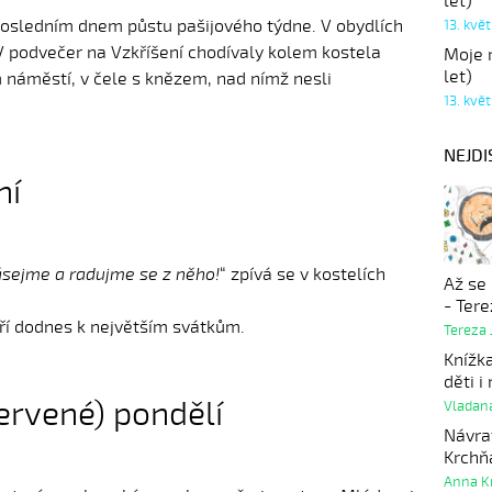
let)
posledním dnem půstu pašijového týdne. V obydlích
13. kvě
 V podvečer na Vzkříšení chodívaly kolem kostela
Moje r
let)
 náměstí, v čele s knězem, nad nímž nesli
13. kvě
NEJDI
ní
 Jásejme a radujme se z něho!
“ zpívá se v kostelích
Až se
- Ter
tří dodnes k největším svátkům.
Tereza 
Knížk
děti i
červené) pondělí
Vladan
Návrat
Krchň
Anna K