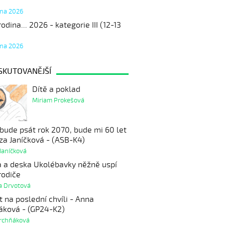
tna 2026
odina... 2026 - kategorie III (12-13
tna 2026
SKUTOVANĚJŠÍ
Dítě a poklad
Miriam Prokešová
 bude psát rok 2070, bude mi 60 let
eza Janíčková - (ASB-K4)
Janíčková
a a deska Ukolébavky něžně uspí
 rodiče
a Drvotová
 na poslední chvíli - Anna
áková - (GP24-K2)
rchňáková