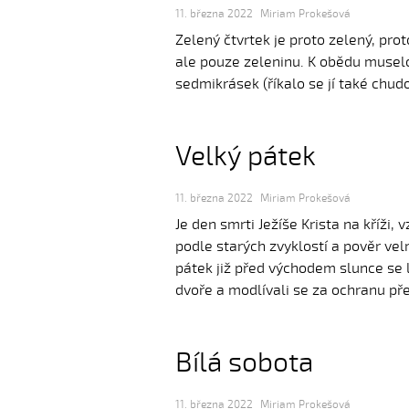
11. března 2022
Miriam Prokešová
Zelený čtvrtek je proto zelený, prot
ale pouze zeleninu. K obědu muselo 
sedmikrásek (říkalo se jí také chud
Velký pátek
11. března 2022
Miriam Prokešová
Je den smrti Ježíše Krista na kříži,
podle starých zvyklostí a pověr ve
pátek již před východem slunce se l
dvoře a modlívali se za ochranu p
Bílá sobota
11. března 2022
Miriam Prokešová