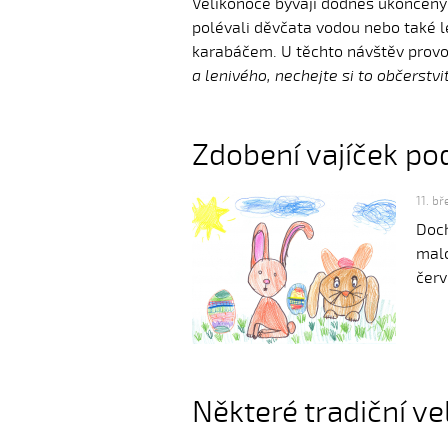
Velikonoce bývají dodnes ukončen
polévali děvčata vodou nebo také l
karabáčem. U těchto návštěv provo
a lenivého, nechejte si to občerstvit
Zdobení vajíček po
11. b
Doch
malo
červ
Některé tradiční ve