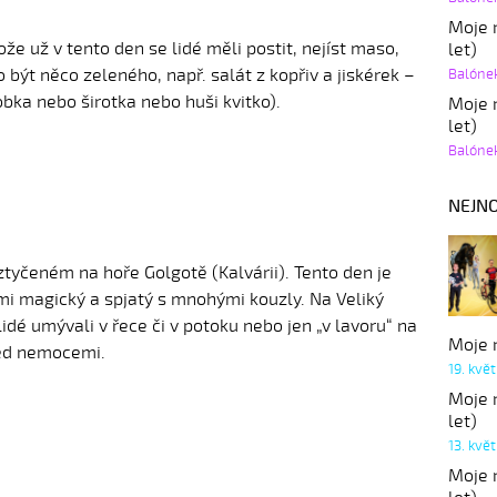
Moje r
ože už v tento den se lidé měli postit, nejíst maso,
let)
být něco zeleného, např. salát z kopřiv a jiskérek –
Balóne
obka nebo širotka nebo huši kvitko).
Moje r
let)
Balóne
NEJNO
 vztyčeném na hoře Golgotě (Kalvárii). Tento den je
lmi magický a spjatý s mnohými kouzly. Na Veliký
idé umývali v řece či v potoku nebo jen „v lavoru“ na
Moje r
řed nemocemi.
19. kvě
Moje r
let)
13. kvě
Moje r