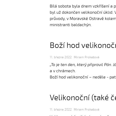
Bílá sobota byla dnem vzkříšení a 
byl už dokončen velikonoční úklid.
průvody, v Moravské Ostravě kolem
ministranti baldachýn.
Boží hod velikonoč
11. března 2022
Miriam Prokešová
„To je ten den, který připravil Pán.
a v chrámech.
Boží hod velikonoční – neděle - pa
Velikonoční (také 
11. března 2022
Miriam Prokešová