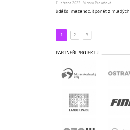
11. března 2022
Miriam Prokešová
Jidáše, mazanec, špenát z mladých 
1
2
3
PARTNEŘI PROJEKTU