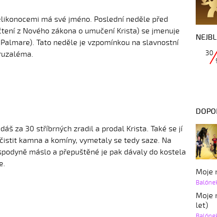
elikonocemi má své jméno. Poslední neděle před
 čtení z Nového zákona o umučení Krista) se jmenuje
NEJBL
Palmare). Tato neděle je vzpomínkou na slavnostní
30
eruzaléma.
DOPO
dáš za 30 stříbrných zradil a prodal Krista. Také se jí
čistit kamna a komíny, vymetaly se tedy saze. Na
spodyně máslo a přepuštěné je pak dávaly do kostela
e.
Moje r
Balóne
Moje r
let)
Balóne