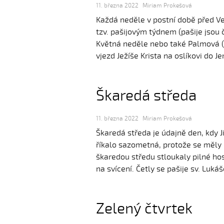
11. března 2022
Miriam Prokešová
Každá neděle v postní době před V
tzv. pašijovým týdnem (pašije jsou
Květná neděle nebo také Palmová (
vjezd Ježíše Krista na oslíkovi do J
Škaredá středa
11. března 2022
Miriam Prokešová
Škaredá středa je údajně den, kdy Ji
říkalo sazometná, protože se měly 
škaredou středu stloukaly pilné ho
na svícení. Četly se pašije sv. Lukáš
Zelený čtvrtek