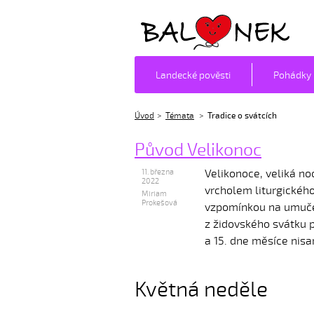
Balónek z.s.
Landecké pověsti
Pohádky
Úvod
Témata
Tradice o svátcích
Původ Velikonoc
Velikonoce, veliká no
11. března
2022
vrcholem liturgického
Miriam
Prokešová
vzpomínkou na umučen
z židovského svátku p
a 15. dne měsíce nisa
Květná neděle