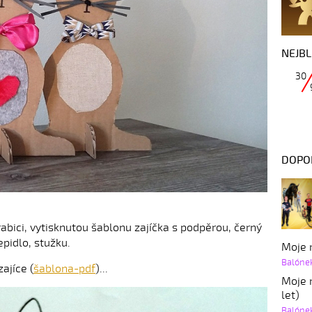
NEJBL
30
DOPO
bici, vytisknutou šablonu zajíčka s podpěrou, černý
epidlo, stužku.
Moje r
Balóne
ajíce (
šablona-pdf
)...
Moje r
let)
Balóne