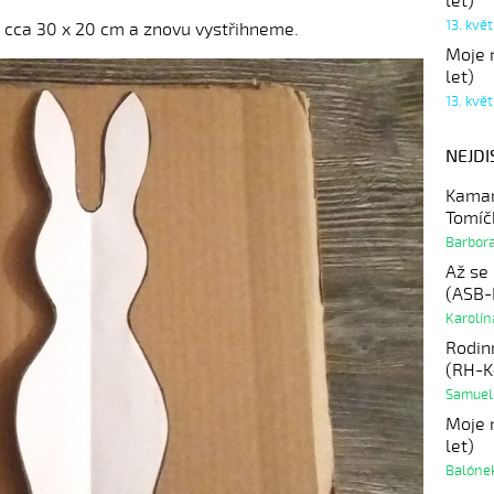
let)
13. kvě
ti cca 30 x 20 cm a znovu vystřihneme.
Moje r
let)
13. kvě
NEJDI
Kamar
Tomíč
Barbor
Až se
(ASB-
Karolí
Rodin
(RH-K
Samuel
Moje r
let)
Balóne