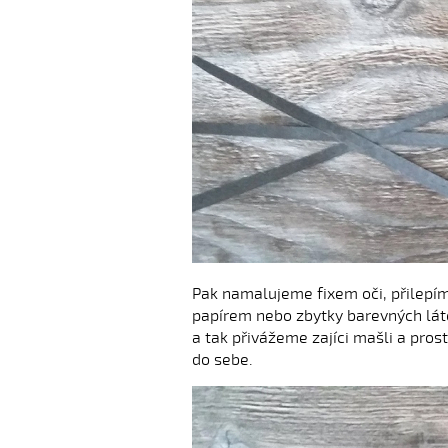
Pak namalujeme fixem oči, přilepí
papírem nebo zbytky barevných láte
a tak přivážeme zajíci mašli a pros
do sebe.