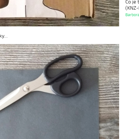
Co je 
(KNZ-
Barbor
y...