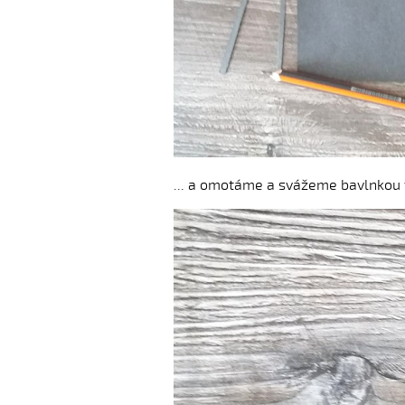
... a omotáme a svážeme bavlnkou 