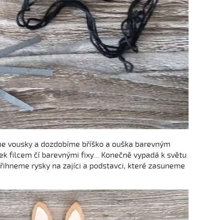
me vousky a dozdobíme bříško a ouška barevným
k filcem čí barevnými fixy... Konečně vypadá k světu
třihneme rysky na zajíci a podstavci, které zasuneme