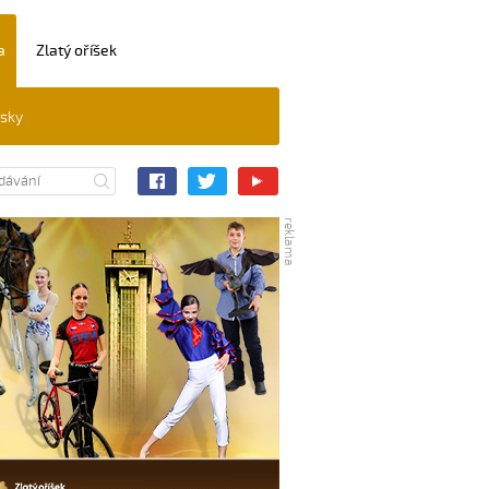
a
Zlatý oříšek
ěsky
reklama