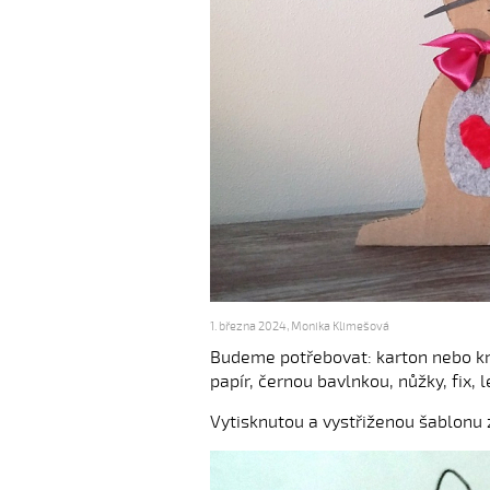
1. března 2024
,
Monika Klimešová
Budeme potřebovat: karton nebo kra
papír, černou bavlnkou, nůžky, fix, l
Vytisknutou a vystřiženou šablonu z