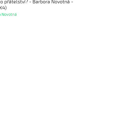
to přátelství? - Barbora Novotná -
K4)
a Novotná