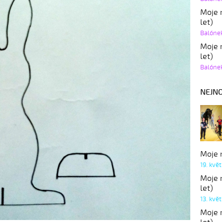
Moje r
let)
Balóne
Moje r
let)
Balóne
NEJNO
Moje r
19. kvě
Moje r
let)
13. kvě
Moje r