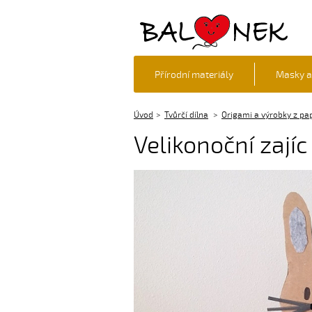
Balónek z.s.
Přírodní materiály
Masky a
Úvod
Tvůrčí dílna
Origami a výrobky z pa
Velikonoční zajíc