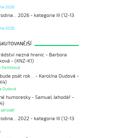
tna 2026
odina... 2026 - kategorie III (12-13
tna 2026
SKUTOVANĚJŠÍ
ádství nezná hranic - Barbora
ková - (KNZ-K1)
a Tomíčková
 bude psát rok… - Karolína Dudová -
K4)
na Dudová
né humoresky - Samuel Jahodář -
4)
 Jahodář
odina... 2022 - kategorie III (12-13
k