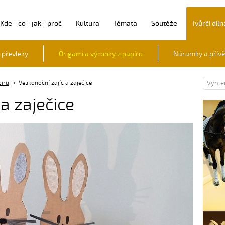
Kde - co - jak - proč
Kultura
Témata
Soutěže
Tvůrčí díln
 převleky
Origami a výrobky z papíru
Náramky a přív
píru
Velikonoční zajíc a zaječice
 a zaječice