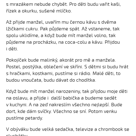
s mrazákem nebude chybět. Pro děti budu vařit kaši,
řízek a okurku, sušené mlíčko.
Až přijde manžel, uvařím mu černou kávu s dvěma
lžičkami cukru. Pak půjdeme spát. Až vstaneme, tak
spolu uklidíme, a když bude mít manžel volno, tak
půjdeme na procházku, na coca-colu a kávu. Přijdou
i děti.
Pokojíček bude malinký, akorát pro mě a manžela.
Postel, postýlka, oblečení ve skříni. S dětmi si budu hrát
s hračkami, kostkami, pustíme si rádio. Malé děti, to
budou vnoučata, budu dávat do chodítka.
Když bude mít manžel narozeniny, tak přijdou moje děti
na oslavu, a přijde i další babička a budeme sedět
v kuchyni. A na zeď nakreslím všechno nejlepší. Bude
dort, kde dám svíčky. Všechno se sní. Potom venku
pustíme petardy.
V obýváku bude velká sedačka, televize a chrombook se