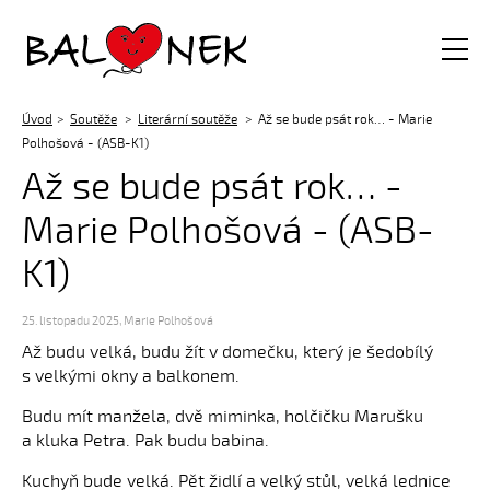
Balónek z.s.
Úvod
Soutěže
Literární soutěže
Až se bude psát rok… - Marie
Polhošová - (ASB-K1)
Až se bude psát rok… -
Marie Polhošová - (ASB-
K1)
25. listopadu 2025
,
Marie Polhošová
Až budu velká, budu žít v domečku, který je šedobílý
s velkými okny a balkonem.
Budu mít manžela, dvě miminka, holčičku Marušku
a kluka Petra. Pak budu babina.
Kuchyň bude velká. Pět židlí a velký stůl, velká lednice