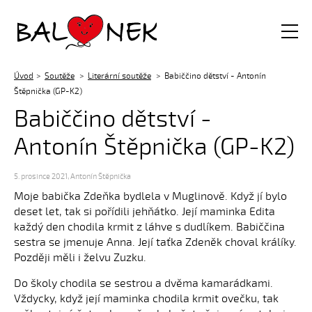
Balónek z.s.
Úvod
Soutěže
Literární soutěže
Babiččino dětství - Antonín
Štěpnička (GP-K2)
Babiččino dětství -
Antonín Štěpnička (GP-K2)
5. prosince 2021
,
Antonín Štěpnička
Moje babička Zdeňka bydlela v Muglinově. Když jí bylo
deset let, tak si pořídili jehňátko. Její maminka Edita
každý den chodila krmit z láhve s dudlíkem. Babiččina
sestra se jmenuje Anna. Její taťka Zdeněk choval králíky.
Později měli i želvu Zuzku.
Do školy chodila se sestrou a dvěma kamarádkami.
Vždycky, když její maminka chodila krmit ovečku, tak