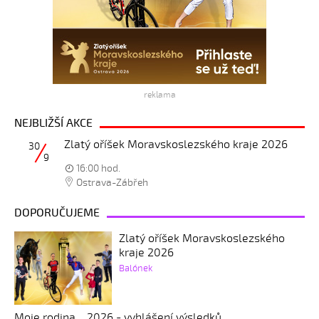
reklama
NEJBLIŽŠÍ AKCE
Zlatý oříšek Moravskoslezského kraje 2026
30
9
16:00 hod.
Ostrava-Zábřeh
DOPORUČUJEME
Zlatý oříšek Moravskoslezského
kraje 2026
Balónek
Moje rodina... 2026 - vyhlášení výsledků