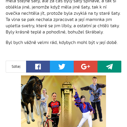
měla stejné šaty, ale za čas byly šaty špinavé, a tak si
oblékla jiné, jenomže když měla jiné šaty, tak k ní
ovečka nechtěla jít, protože byla zvyklá na ty staré šaty.
Ta vlna se pak nechala zpracovat a její maminka jim
upletla svetry, které se jim líbily, a ostatní je chtěli taky.
Byly krásně teplé a pohodlné, bohužel škrábaly.
Byl bych vážně velmi rád, kdybych mohl být v její době.
Sdílej