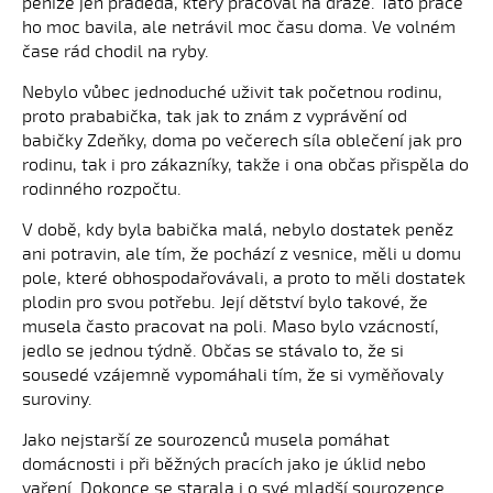
peníze jen praděda, který pracoval na dráze. Tato práce
ho moc bavila, ale netrávil moc času doma. Ve volném
čase rád chodil na ryby.
Nebylo vůbec jednoduché uživit tak početnou rodinu,
proto prababička, tak jak to znám z vyprávění od
babičky Zdeňky, doma po večerech síla oblečení jak pro
rodinu, tak i pro zákazníky, takže i ona občas přispěla do
rodinného rozpočtu.
V době, kdy byla babička malá, nebylo dostatek peněz
ani potravin, ale tím, že pochází z vesnice, měli u domu
pole, které obhospodařovávali, a proto to měli dostatek
plodin pro svou potřebu. Její dětství bylo takové, že
musela často pracovat na poli. Maso bylo vzácností,
jedlo se jednou týdně. Občas se stávalo to, že si
sousedé vzájemně vypomáhali tím, že si vyměňovaly
suroviny.
Jako nejstarší ze sourozenců musela pomáhat
domácnosti i při běžných pracích jako je úklid nebo
vaření. Dokonce se starala i o své mladší sourozence.