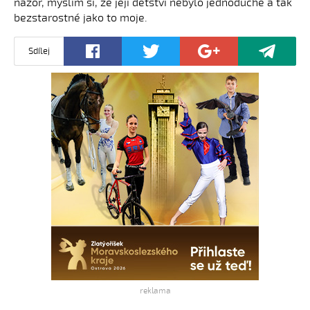
názor, myslím si, že její dětství nebylo jednoduché a tak
bezstarostné jako to moje.
Sdílej
reklama