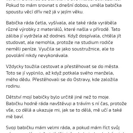
Pokud to mám srovnat s dnešní dobou, uměla babička
spoustu věcí dřív než já v jejím věku.
Babička ráda četla, vyšívala, ale také ráda vyráběla
různé výrobky z materiálů, které našla v přírodě. Tato
záliba jí vydržela až dodnes. Když dospívala, chtěla jít
studovat, ale nemohla, protože na studium rodiče
neměli peníze. Vyučila se jako soustružnice, ale to
povolání nikdy nevykonávala.
Vždycky toužila cestovat a přestěhovat se do města.
Toto se jí vyplnilo, až když potkala svého manžela,
mého dědu. Přestěhovali se do Ostravy, kde založila
rodinu.
Dětství mojí babičky bylo určitě jiné než to moje.
Babičku hodně ráda navštěvuji a trávím s ní čas, protože
vše, co dělá a ukazuje mi, jak se to dělá, mě učí a také
mě baví.
Svoji babičku mám velmi ráda, a pokud mám říct svůj