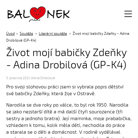
Balónek z.s.
Úvod
Soutěže
Literární soutěže
Život mojí babičky Zdeňky - Adina
Drobilová (GP-K4)
Život mojí babičky Zdeňky
- Adina Drobilová (GP-K4)
5. prosince 2021
,
Adina Drobilová
Pro svoji slohovou práci jsem si vybrala popis dětství
své babičky Zdeňky, která žije v Ostravě.
Narodila se dva roky po válce, to byl rok 1950. Narodila
se jako nejstarší dítě a má další čtyři sourozence (tři
sestry a jednoho bratra). Její maminka, moje prababička,
vzhledem k tomu, kolik měla dětí, nechodila do práce
a starala se o děti a domácnost. V rodině vydělával