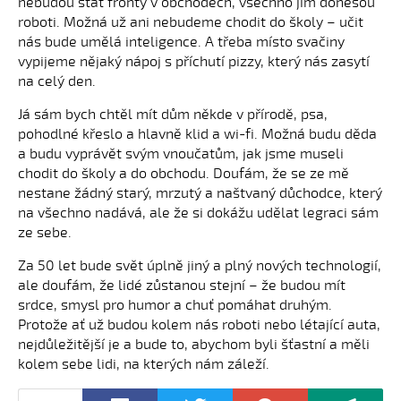
nebudou stát fronty v obchodech, všechno jim donesou
roboti. Možná už ani nebudeme chodit do školy – učit
nás bude umělá inteligence. A třeba místo svačiny
vypijeme nějaký nápoj s příchutí pizzy, který nás zasytí
na celý den.
Já sám bych chtěl mít dům někde v přírodě, psa,
pohodlné křeslo a hlavně klid a wi-fi. Možná budu děda
a budu vyprávět svým vnoučatům, jak jsme museli
chodit do školy a do obchodu. Doufám, že se ze mě
nestane žádný starý, mrzutý a naštvaný důchodce, který
na všechno nadává, ale že si dokážu udělat legraci sám
ze sebe.
Za 50 let bude svět úplně jiný a plný nových technologií,
ale doufám, že lidé zůstanou stejní – že budou mít
srdce, smysl pro humor a chuť pomáhat druhým.
Protože ať už budou kolem nás roboti nebo létající auta,
nejdůležitější je a bude to, abychom byli šťastní a měli
kolem sebe lidi, na kterých nám záleží.