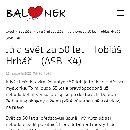
Balónek z.s.
Úvod
Soutěže
Literární soutěže
Já a svět za 50 let - Tobiáš Hrbáč -
(ASB-K4)
Já a svět za 50 let - Tobiáš
Hrbáč - (ASB-K4)
25. listopadu 2025
,
Tobiáš Hrbáč
Když si představím, že uplyne 50 let, je to docela děsivá
myšlenka. To mi bude 65 let a pravděpodobně už
nebudu běhat venku, ale spíše po doktorech. Doufám,
že budu spokojený a že mi ještě zůstanou nějaké vlasy
na hlavě.
Svět za 50 let si představuji úplně jiný. Auta už asi
nebudou jezdit po silnicích, ale létat nad městy. Lidé