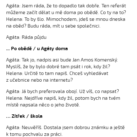
Agáta: Jsem ráda, že to dopadlo tak dobře. Ten referát
můžeme začít dělat u mě doma po obědě. Co ty na to?
Helena: To by šlo. Mimochodem, jdeš se mnou dneska
na oběd? Budu ráda, mít u sebe společnici.
Agáta: Ráda půjdu
... Po obědě / u Agáty doma
Agáta: Tak jo, nadpis asi bude Jan Amos Komenský.
Myslíš, že by bylo dobré tam psát i rok, kdy žil?
Helena: Určitě to tam napiš. Chceš vyhledávat
z učebnice nebo na internetu?
Agáta: Já bych preferovala obojí. Už víš, co napsat?
Helena: Nejdříve napiš, kdy žil, potom bych na tvém
místě napsala něco o jeho životě.
… Zítřek / škola
Agáta: Neuvěříš. Dostala jsem dobrou známku a ještě
k tomu pochvalu za práci.