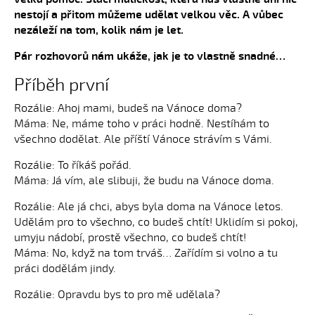
nestojí a přitom můžeme udělat velkou věc. A vůbec
nezáleží na tom, kolik nám je let.
Pár rozhovorů nám ukáže, jak je to vlastně snadné…
Příběh první
Rozálie: Ahoj mami, budeš na Vánoce doma?
Máma: Ne, máme toho v práci hodně. Nestíhám to
všechno dodělat. Ale příští Vánoce strávím s Vámi.
Rozálie: To říkáš pořád.
Máma: Já vím, ale slibuji, že budu na Vánoce doma.
Rozálie: Ale já chci, abys byla doma na Vánoce letos.
Udělám pro to všechno, co budeš chtít! Uklidím si pokoj,
umyju nádobí, prostě všechno, co budeš chtít!
Máma: No, když na tom trváš… Zařídím si volno a tu
práci dodělám jindy.
Rozálie: Opravdu bys to pro mě udělala?