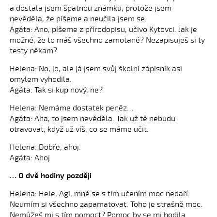
a dostala jsem špatnou známku, protože jsem
nevěděla, že píšeme a neučila jsem se.
Agáta: Ano, píšeme z přírodopisu, učivo Kytovci. Jak je
možné, že to máš všechno zamotané? Nezapisuješ si ty
testy někam?
Helena: No, jo, ale já jsem svůj školní zápisník asi
omylem vyhodila.
Agáta: Tak si kup nový, ne?
Helena: Nemáme dostatek peněz…
Agáta: Aha, to jsem nevěděla. Tak už tě nebudu
otravovat, když už víš, co se máme učit.
Helena: Dobře, ahoj.
Agáta: Ahoj
… O dvě hodiny později
Helena: Hele, Agi, mně se s tím učením moc nedaří.
Neumím si všechno zapamatovat. Toho je strašně moc.
Nemůžeš mi s tím pomoct? Pomoc by se mi hodila.