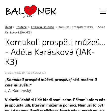
Balónek z.s.
Úvod
Soutěže
Literární soutěže
Komukoli prospěti můžeš... - Adéla
Karásková (JAK-K3)
Komukoli prospěti můžeš...
- Adéla Karásková (JAK-
K3)
9. prosince 2020
,
Adéla Karásková
„Komukoli prospěti můžeš, prospívej rád, možno-li
celému světu.“
J. A. Komenský
V dnešní době si lidé hledí sami sebe. Přitom kolem nás
je spousta lidí, kterým můžeme pomoci. Nemusí to být
velká pomoc. Stačí maličkost, která nás vlastně ani nic