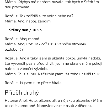
Máma: Kdybys mě nepřemlouvala, tak bych o Štědrém
dnu pracovala.
Rozálie: Tak zařídíš si to volno nebo ne?
Máma: Ano, neboj, zařídím
.…Štědrý den / 10:56
Rozálie: Ahoj mami!
Máma: Ahoj Roz. Tak co? Už je vánoční stromek
ozdobený?
Rozálie: Ano a taky jsem si uklidila pokoj, umyla nádobí,
šla vyvenčit psa a před chvílí jsem na okna v mém pokoji
nalepila vánoční výzdobu.
Máma: To je super. Nečekala jsem, že toho uděláš tolik.
Rozálie: Já jsem ti to přece říkala…
Příběh druhý
Helena: Ahoj, Hele, píšeme zítra nějakou písemku? Mám
to celé zamotané. Naposledy jsme psali z dějepisu