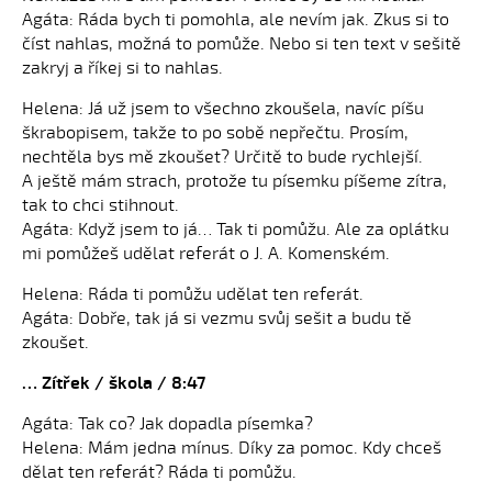
Agáta: Ráda bych ti pomohla, ale nevím jak. Zkus si to
číst nahlas, možná to pomůže. Nebo si ten text v sešitě
zakryj a říkej si to nahlas.
Helena: Já už jsem to všechno zkoušela, navíc píšu
škrabopisem, takže to po sobě nepřečtu. Prosím,
nechtěla bys mě zkoušet? Určitě to bude rychlejší.
A ještě mám strach, protože tu písemku píšeme zítra,
tak to chci stihnout.
Agáta: Když jsem to já… Tak ti pomůžu. Ale za oplátku
mi pomůžeš udělat referát o J. A. Komenském.
Helena: Ráda ti pomůžu udělat ten referát.
Agáta: Dobře, tak já si vezmu svůj sešit a budu tě
zkoušet.
… Zítřek / škola / 8:47
Agáta: Tak co? Jak dopadla písemka?
Helena: Mám jedna mínus. Díky za pomoc. Kdy chceš
dělat ten referát? Ráda ti pomůžu.