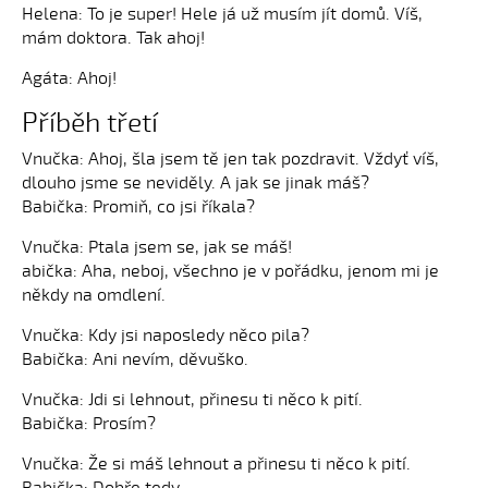
Helena: To je super! Hele já už musím jít domů. Víš,
mám doktora. Tak ahoj!
Agáta: Ahoj!
Příběh třetí
Vnučka: Ahoj, šla jsem tě jen tak pozdravit. Vždyť víš,
dlouho jsme se neviděly. A jak se jinak máš?
Babička: Promiň, co jsi říkala?
Vnučka: Ptala jsem se, jak se máš!
abička: Aha, neboj, všechno je v pořádku, jenom mi je
někdy na omdlení.
Vnučka: Kdy jsi naposledy něco pila?
Babička: Ani nevím, děvuško.
Vnučka: Jdi si lehnout, přinesu ti něco k pití.
Babička: Prosím?
Vnučka: Že si máš lehnout a přinesu ti něco k pití.