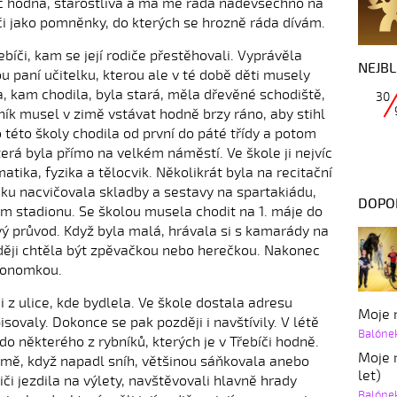
oc hodná, starostlivá a má mě ráda nadevšechno na
i jako pomněnky, do kterých se hrozně ráda dívám.
bíči, kam se její rodiče přestěhovali. Vyprávěla
NEJBL
u paní učitelku, kterou ale v té době děti musely
a, kam chodila, byla stará, měla dřevěné schodiště,
30
ník musel v zimě vstávat hodně brzy ráno, aby stihl
 této školy chodila od první do páté třídy a potom
terá byla přímo na velkém náměstí. Ve škole ji nejvíc
tika, fyzika a tělocvik. Několikrát byla na recitační
iku nacvičovala skladby a sestavy na spartakiádu,
DOPO
m stadionu. Se školou musela chodit na 1. máje do
ý průvod. Když byla malá, hrávala si s kamarády na
ozději chtěla být zpěvačkou nebo herečkou. Nakonec
ekonomkou.
 z ulice, kde bydlela. Ve škole dostala adresu
Moje r
sovaly. Dokonce se pak později i navštívily. V létě
Balóne
o některého z rybníků, kterých je v Třebíči hodně.
Moje r
zimě, když napadl sníh, většinou sáňkovala anebo
let)
iči jezdila na výlety, navštěvovali hlavně hrady
Balóne