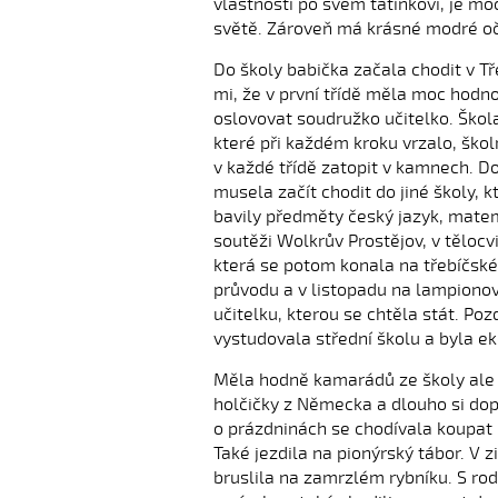
vlastností po svém tatínkovi, je m
světě. Zároveň má krásné modré oč
Do školy babička začala chodit v Tře
mi, že v první třídě měla moc hodno
oslovovat soudružko učitelko. Škol
které při každém kroku vrzalo, škol
v každé třídě zatopit v kamnech. Do
musela začít chodit do jiné školy, k
bavily předměty český jazyk, matema
soutěži Wolkrův Prostějov, v tělocv
která se potom konala na třebíčské
průvodu a v listopadu na lampionov
učitelku, kterou se chtěla stát. P
vystudovala střední školu a byla 
Měla hodně kamarádů ze školy ale i
holčičky z Německa a dlouho si dopi
o prázdninách se chodívala koupat d
Také jezdila na pionýrský tábor. V 
bruslila na zamrzlém rybníku. S rod