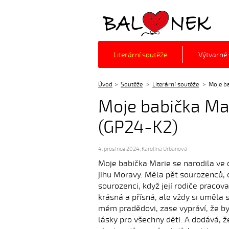
Balónek z.s.
Literární soutěže
Výtvarné
Úvod
Soutěže
Literární soutěže
Moje b
Moje babička Mar
(GP24-K2)
4. prosince 2024
,
Karolína Urbanová
Moje babička Marie se narodila ve 
jihu Moravy. Měla pět sourozenců, on
sourozenci, když její rodiče pracov
krásná a přísná, ale vždy si uměla 
mém pradědovi, zase vypráví, že by
lásky pro všechny děti. A dodává, 