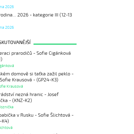
tna 2026
odina... 2026 - kategorie III (12-13
tna 2026
SKUTOVANĚJŠÍ
eraci prarodičů - Sofie Cigánková
1)
igánková
ském domově si taťka zažil peklo -
 Sofie Krausová - (GP24-K3)
ofie Krausová
ádství nezná hranic - Josef
čka - (KNZ-K2)
Woznička
abička v Rusku - Sofie Šlichtová -
-K4)
lichtová