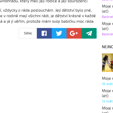
inohradu, který měli její rodiče a její sourozenci.
Moje r
 vždycky ji ráda poslouchám. Její dětství bylo jiné,
let)
e v rodině mají všichni rádi, je dětství krásné v každé
Balóne
á a já jí věřím, protože mám svoji babičku moc ráda.
Moje r
let)
Sdílej
Balóne
NEJNO
Moje r
19. kvě
Moje r
let)
13. kvě
Moje r