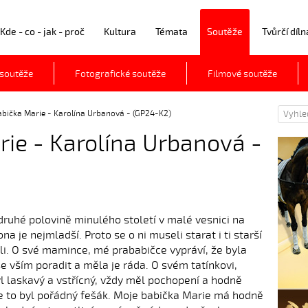
Kde - co - jak - proč
Kultura
Témata
Soutěže
Tvůrčí díln
 soutěže
Fotografické soutěže
Filmové soutěže
abička Marie - Karolína Urbanová - (GP24-K2)
ie - Karolína Urbanová -
druhé polovině minulého století v malé vesnici na
a je nejmladší. Proto se o ni museli starat i ti starší
ali. O své mamince, mé prababičce vypráví, že byla
se vším poradit a měla je ráda. O svém tatínkovi,
l laskavý a vstřícný, vždy měl pochopení a hodně
že to byl pořádný fešák. Moje babička Marie má hodně