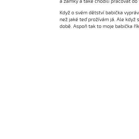
a zámky a také chodili pracovat do v
Když o svém dětství babička vypráví,
než jaké teď prožívám já. Ale když s
době. Aspoň tak to moje babička řík