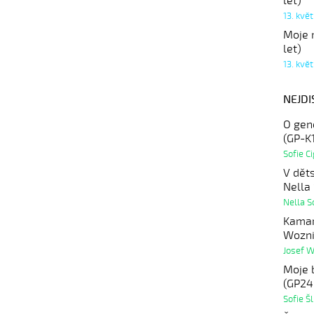
let)
13. kvě
Moje r
let)
13. kvě
NEJDI
O gen
(GP-K
Sofie C
V dět
Nella
Nella S
Kamar
Wozni
Josef 
Moje b
(GP24
Sofie Š