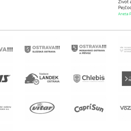
Život
Pejčo
Aneta 