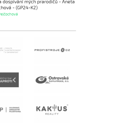
 a dospívání mých prarodičů - Aneta
chová - (GP24-K2)
Pejčochová