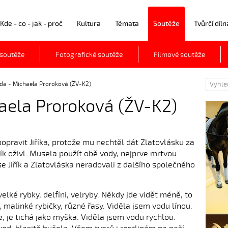
Kde - co - jak - proč
Kultura
Témata
Soutěže
Tvůrčí díln
 soutěže
Fotografické soutěže
Filmové soutěže
oda - Michaela Proroková (ŽV-K2)
aela Proroková (ŽV-K2)
popravit Jiříka, protože mu nechtěl dát Zlatovlásku za
řík oživl. Musela použít obě vody, nejprve mrtvou
se Jiřík a Zlatovláska neradovali z dalšího společného
velké rybky, delfíni, velryby. Někdy jde vidět méně, to
, malinké rybičky, různé řasy. Viděla jsem vodu línou.
e, je tichá jako myška. Viděla jsem vodu rychlou.