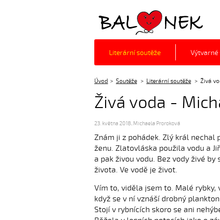
Balónek z.s.
Literární soutěže
Výtvarné
Úvod
Soutěže
Literární soutěže
Živá v
Živá voda - Mich
23. května 2018
,
Michaela Proroková
Znám ji z pohádek. Zlý král nechal 
ženu. Zlatovláska použila vodu a Ji
a pak živou vodu. Bez vody živé by 
života. Ve vodě je život.
Vím to, viděla jsem to. Malé rybky, 
když se v ní vznáší drobný plankton
Stojí v rybnících skoro se ani nehýb