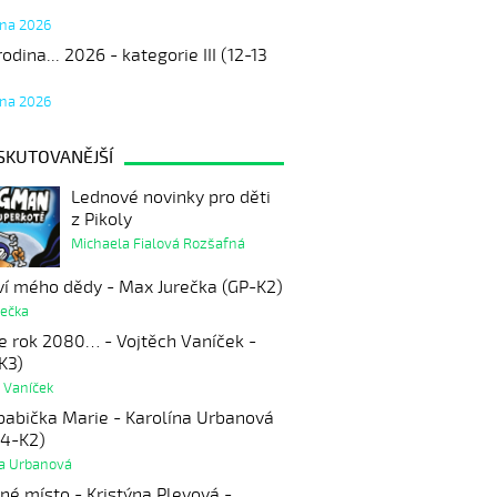
tna 2026
odina... 2026 - kategorie III (12-13
tna 2026
SKUTOVANĚJŠÍ
Lednové novinky pro děti
z Pikoly
Michaela Fialová Rozšafná
ví mého dědy - Max Jurečka (GP-K2)
rečka
se rok 2080… - Vojtěch Vaníček -
K3)
 Vaníček
babička Marie - Karolína Urbanová
24-K2)
na Urbanová
né místo - Kristýna Plevová -