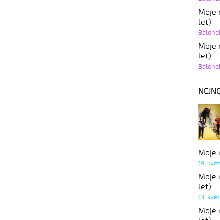
Moje r
let)
Balóne
Moje r
let)
Balóne
NEJNO
Moje r
19. kvě
Moje r
let)
13. kvě
Moje r