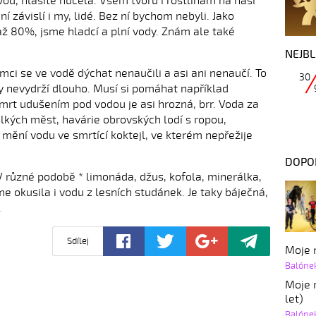
vod, hlasitě hučela. Všem tvorů i rostlinám na naší
í závislí i my, lidé. Bez ní bychom nebyli. Jako
až 80%, jsme hladcí a plní vody. Znám ale také
NEJBL
zemci se ve vodě dýchat nenaučili a asi ani nenaučí. To
30
dy nevydrží dlouho. Musí si pomáhat například
rt udušením pod vodou je asi hrozná, brr. Voda za
lkých měst, havárie obrovských lodí s ropou,
mění vodu ve smrtící koktejl, ve kterém nepřežije
DOPO
 V různé podobě * limonáda, džus, kofola, minerálka,
sme okusila i vodu z lesních studánek. Je taky báječná,
.
Sdílej
Moje r
Balóne
Moje r
let)
Balóne