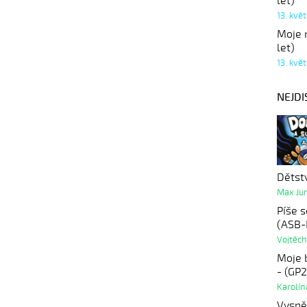
let)
13. kvě
Moje r
let)
13. kvě
NEJDI
Dětst
Max Ju
Píše 
(ASB-
Vojtěch
Moje 
- (GP
Karolí
Vysně