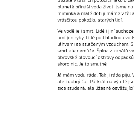
Běžela v lesních potocích jako o zá
planetě přináší voda život. Jsme na n
miminka a malé děti jí máme v těl 
vrásčitou pokožku starých lidí.
Ve vodě je i smrt. Lidé i jiní sucho
umí jen ryby. Lidé pod hladinou vo
láhvemi se stlačeným vzduchem. Sm
smrt ale nemůže. Špína z kanálů ve
obrovské plovoucí ostrovy odpadků 
skoro nic. Je to smutné
Já mám vodu ráda. Tak ji ráda piju.
ale i dobrý čaj. Párkrát na výletě j
sice studená, ale úžasně osvěžující