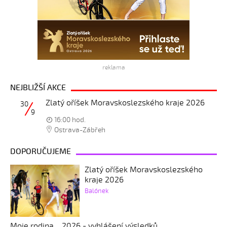
reklama
NEJBLIŽŠÍ AKCE
Zlatý oříšek Moravskoslezského kraje 2026
30
9
16:00 hod.
Ostrava-Zábřeh
DOPORUČUJEME
Zlatý oříšek Moravskoslezského
kraje 2026
Balónek
Moje rodina... 2026 - vyhlášení výsledků