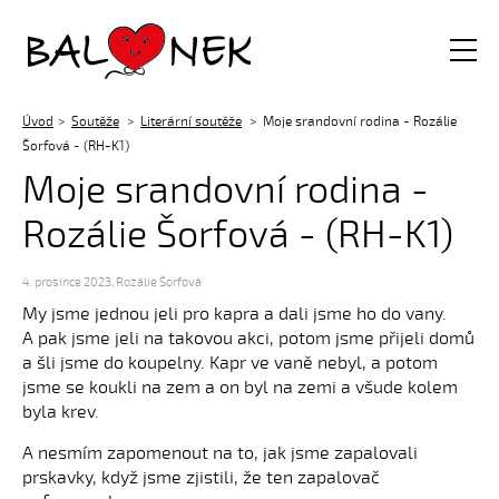
Balónek z.s.
Úvod
Soutěže
Literární soutěže
Moje srandovní rodina - Rozálie
Šorfová - (RH-K1)
Moje srandovní rodina -
Rozálie Šorfová - (RH-K1)
4. prosince 2023
,
Rozálie Šorfová
My jsme jednou jeli pro kapra a dali jsme ho do vany.
A pak jsme jeli na takovou akci, potom jsme přijeli domů
a šli jsme do koupelny. Kapr ve vaně nebyl, a potom
jsme se koukli na zem a on byl na zemi a všude kolem
byla krev.
A nesmím zapomenout na to, jak jsme zapalovali
prskavky, když jsme zjistili, že ten zapalovač