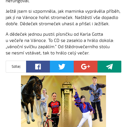
nefungoval.
Ještě jsem si vzpomněla, jak maminka vyprávěla příběh,
jak jí na Vánoce hořel stromeček. Naštěstí vše dopadlo
dobře. Dědeček stromeček uhasil a přišel i Ježíšek.
A dědeček jednou pustil písničku od Karla Gotta
u večeře na Vánoce. To CD se zaseklo a hrálo dokola:
„vánoční svíčku zapálím.“ Od štědrovečerního stolu
se nesmí vstávat, tak to hrálo celý večer.
Sdílej