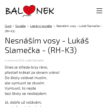
Balónek z.s.
Úvod
Soutěže
Literární soutěže
Nesnáším vosy - Lukáš Slamečka -
(RH-K3)
Nesnáším vosy - Lukáš
Slamečka - (RH-K3)
4. prosince 2023
,
Lukáš Slamečka
Dnes je středa brzy ráno,
přestaň krákat za oknem vráno!
Do školy vstávat musím,
ale vymluvit se zkusím.
Vymluvit, to nejde
bez školy se neobejdem.
Jó, dobře už vstávám,