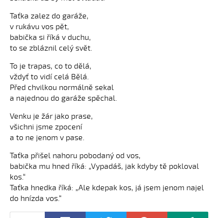
Taťka zalez do garáže,
v rukávu vos pět,
babička si říká v duchu,
to se zbláznil celý svět.
To je trapas, co to dělá,
vždyť to vidí celá Bělá.
Před chvilkou normálně sekal
a najednou do garáže spěchal.
Venku je žár jako prase,
všichni jsme zpocení
a to ne jenom v pase.
Taťka přišel nahoru pobodaný od vos,
babička mu hned říká: „Vypadáš, jak kdyby tě pokloval
kos.“
Taťka hnedka říká: „Ale kdepak kos, já jsem jenom najel
do hnízda vos.“