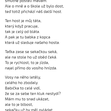
smutně posteli mávám.
Ale o mně a o škole už bylo dost,
teď totiž přichází náš další host.
Ten host je můj táta,
který když pracuje,
tak je celý od bláta.
A pak je tu babka z kopca
která už sleduje našeho hosta.
Taťka zase se sekačkou seká,
ale na stole ho už oběd čeká.
To je rychlost, to je jízda,
najel přímo do vosího hnízda.
Vosy na něho letěly,
celého ho zbodaly.
Babička to celé vidí,
že se za sebe ten kluk nestydí?
Mám mu to snad ukázat,
ale to je blbost,
sekačku už by měl ovládat.