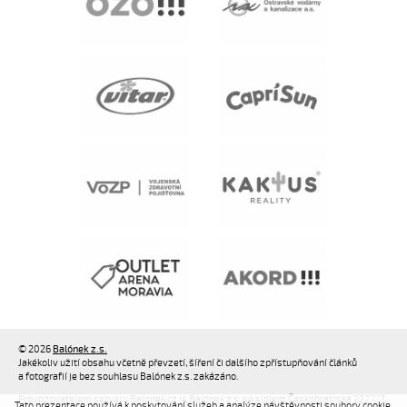
© 2026
Balónek z.s.
Jakékoliv užití obsahu včetně převzetí, šíření či dalšího zpřístupňování článků
a fotografií je bez souhlasu Balónek z.s. zakázáno.
Provozovatelem serveru Balonek.cz je Balónek z.s. se sídlem Českobratrská 2227/7,
Tato prezentace používá k poskytování služeb a analýze návštěvnosti soubory cookie.