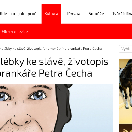
Kde - co - jak - proč
Kultura
Témata
Soutěže
Tvůrčí díln
Film a televize
 kolébky ke slávě, životopis fenomenálního brankáře Petra Čecha
lébky ke slávě, životopis
rankáře Petra Čecha