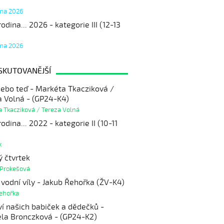
tna 2026
odina... 2026 - kategorie III (12-13
tna 2026
SKUTOVANĚJŠÍ
 nebo teď - Markéta Tkacziková /
a Volná - (GP24-K4)
 Tkacziková / Tereza Volná
odina... 2022 - kategorie II (10-11
k
ý čtvrtek
 Prokešová
vodní víly - Jakub Řehořka (ŽV-K4)
Řehořka
ví našich babiček a dědečků -
ela Bronczková - (GP24-K2)