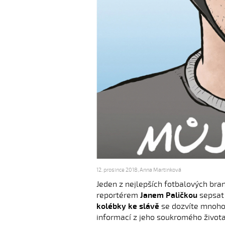
12. prosince 2018
,
Anna Martinková
Jeden z nejlepších fotbalových bra
reportérem
Janem Paličkou
sepsat
kolébky ke slávě
se dozvíte mnoho 
informací z jeho soukromého života,