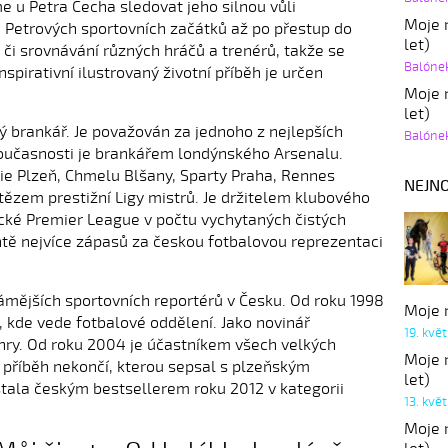
e u Petra Čecha sledovat jeho silnou vůli
Moje r
 Petrových sportovních začátků až po přestup do
let)
hy či srovnávání různých hráčů a trenérů, takže se
Balóne
nspirativní ilustrovaný životní příběh je určen
Moje r
let)
ý brankář. Je považován za jednoho z nejlepších
Balóne
současnosti je brankářem londýnského Arsenalu.
rie Plzeň, Chmelu Blšany, Sparty Praha, Rennes
NEJNO
ítězem prestižní Ligy mistrů. Je držitelem klubového
cké Premier League v počtu vychytaných čistých
ntě nejvíce zápasů za českou fotbalovou reprezentaci
námějších sportovních reportérů v Česku. Od roku 1998
Moje r
 kde vede fotbalové oddělení. Jako novinář
19. kvě
 hry. Od roku 2004 je účastníkem všech velkých
Moje r
 příběh nekončí, kterou sepsal s plzeňským
let)
ala českým bestsellerem roku 2012 v kategorii
13. kvě
Moje r