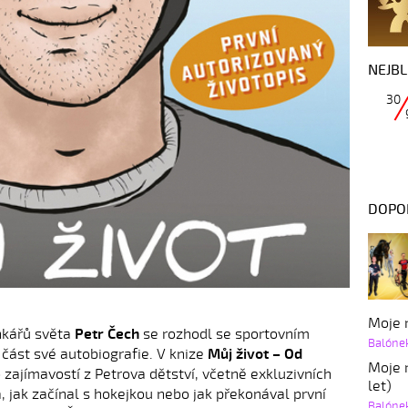
NEJBL
30
DOPO
Moje r
nkářů světa
Petr Čech
se rozhodl se sportovním
Balóne
 část své autobiografie. V knize
Můj život – Od
Moje r
zajímavostí z Petrova dětství, včetně exkluzivních
let)
 jak začínal s hokejkou nebo jak překonával první
Balóne