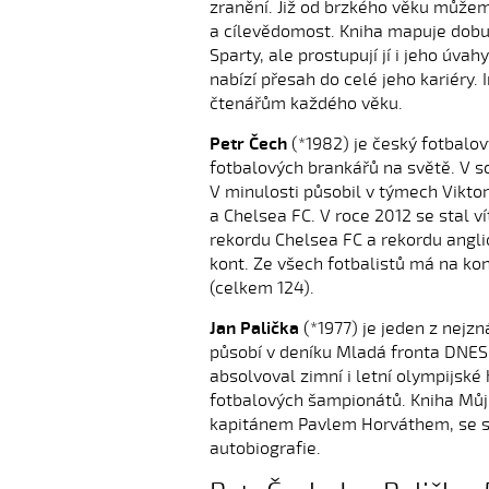
zranění. Již od brzkého věku můžem
a cílevědomost. Kniha mapuje dobu
Sparty, ale prostupují jí i jeho úva
nabízí přesah do celé jeho kariéry. I
čtenářům každého věku.
Petr Čech
(*1982) je český fotbalov
fotbalových brankářů na světě. V 
V minulosti působil v týmech Vikto
a Chelsea FC. V roce 2012 se stal v
rekordu Chelsea FC a rekordu angli
kont. Ze všech fotbalistů má na ko
(celkem 124).
Jan Palička
(*1977) je jeden z nejz
působí v deníku Mladá fronta DNES,
absolvoval zimní i letní olympijské
fotbalových šampionátů. Kniha Můj
kapitánem Pavlem Horváthem, se st
autobiografie.