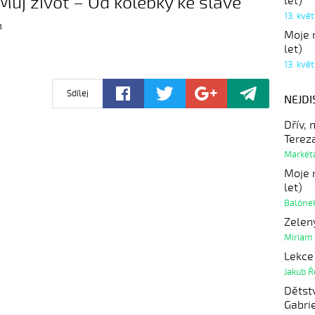
 Můj život – Od kolébky ke slávě
let)
13. kvě
m
Moje r
let)
13. kvě
Sdílej
NEJDI
Dřív,
Terez
Markéta
Moje r
let)
Balóne
Zelen
Miriam
Lekce 
Jakub 
Dětst
Gabri