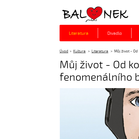
Balónek z.s.
Literatura
Divadlo
Úvod
Kultura
Literatura
Můj život - Od
Můj život - Od ko
fenomenálního b