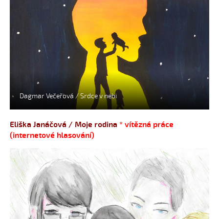
Dagmar Večeřová / Srdce v nebi
Eliška Janáčová / Moje rodina
* vítězná práce
(internetové hlasování)