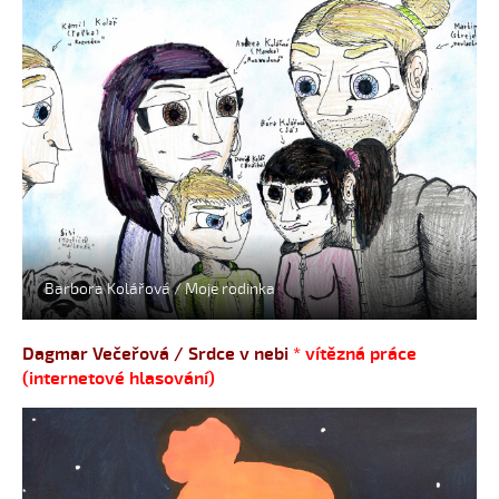
Barbora Kolářová / Moje rodinka
Dagmar Večeřová / Srdce v nebi
* vítězná práce
(internetové hlasování)