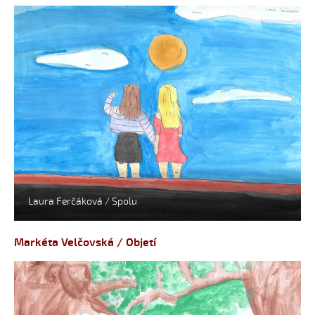
Laura Ferčáková / Spolu
Markéta Velčovská / Objetí