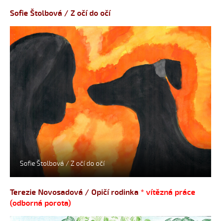
Sofie Štolbová / Z očí do očí
Sofie Štolbová / Z očí do očí
Terezie Novosadová / Opičí rodinka
* vítězná práce
(odborná porota)