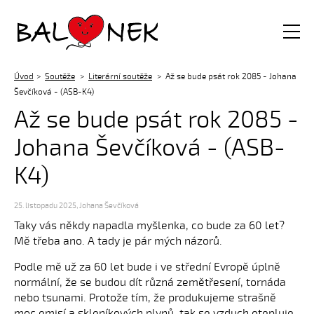
Balónek z.s.
Úvod
Soutěže
Literární soutěže
Až se bude psát rok 2085 - Johana
Ševčíková - (ASB-K4)
Až se bude psát rok 2085 -
Johana Ševčíková - (ASB-
K4)
25. listopadu 2025
,
Johana Ševčíková
Taky vás někdy napadla myšlenka, co bude za 60 let?
Mě třeba ano. A tady je pár mých názorů.
Podle mě už za 60 let bude i ve střední Evropě úplně
normální, že se budou dít různá zemětřesení, tornáda
nebo tsunami. Protože tím, že produkujeme strašně
moc emisí a skleníkových plynů, tak se vzduch otepluje