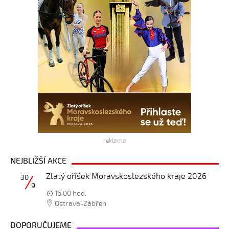
reklama
NEJBLIŽŠÍ AKCE
Zlatý oříšek Moravskoslezského kraje 2026
30
9
16:00 hod.
Ostrava-Zábřeh
DOPORUČUJEME