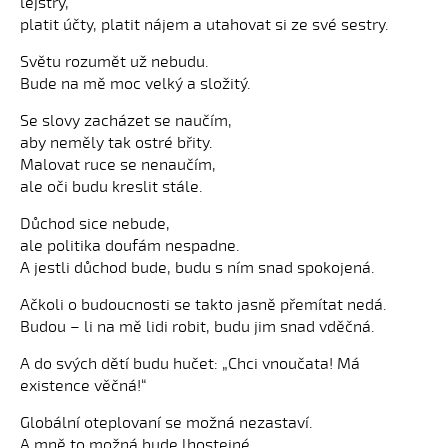
lejstry,
platit účty, platit nájem a utahovat si ze své sestry.
Světu rozumět už nebudu.
Bude na mě moc velký a složitý.
Se slovy zacházet se naučím,
aby neměly tak ostré břity.
Malovat ruce se nenaučím,
ale oči budu kreslit stále.
Důchod sice nebude,
ale politika doufám nespadne.
A jestli důchod bude, budu s ním snad spokojená.
Ačkoli o budoucnosti se takto jasně přemítat nedá.
Budou – li na mě lidi robit, budu jim snad vděčná.
A do svých dětí budu hučet: „Chci vnoučata! Má
existence věčná!“
Globální oteplovaní se možná nezastaví.
A mně to možná bude lhostejné.