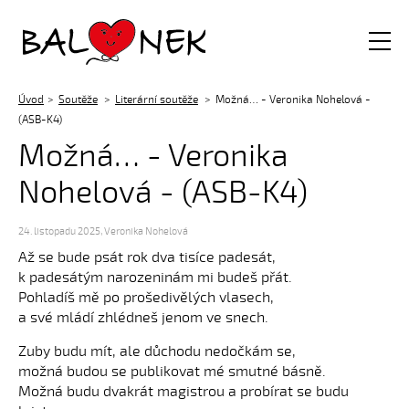
Balónek z.s.
Úvod
Soutěže
Literární soutěže
Možná… - Veronika Nohelová -
(ASB-K4)
Možná… - Veronika
Nohelová - (ASB-K4)
24. listopadu 2025
,
Veronika Nohelová
Až se bude psát rok dva tisíce padesát,
k padesátým narozeninám mi budeš přát.
Pohladíš mě po prošedivělých vlasech,
a své mládí zhlédneš jenom ve snech.
Zuby budu mít, ale důchodu nedočkám se,
možná budou se publikovat mé smutné básně.
Možná budu dvakrát magistrou a probírat se budu