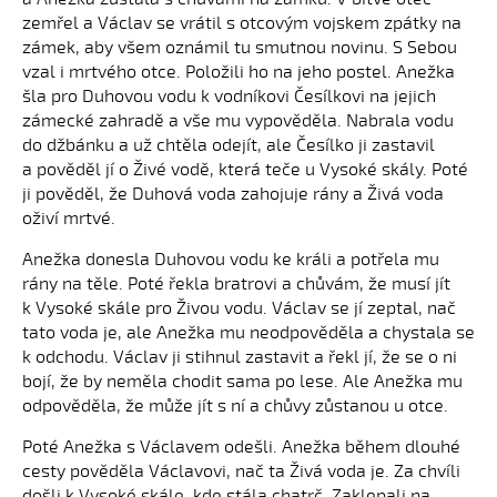
zemřel a Václav se vrátil s otcovým vojskem zpátky na
zámek, aby všem oznámil tu smutnou novinu. S Sebou
vzal i mrtvého otce. Položili ho na jeho postel. Anežka
šla pro Duhovou vodu k vodníkovi Česílkovi na jejich
zámecké zahradě a vše mu vypověděla. Nabrala vodu
do džbánku a už chtěla odejít, ale Česílko ji zastavil
a pověděl jí o Živé vodě, která teče u Vysoké skály. Poté
ji pověděl, že Duhová voda zahojuje rány a Živá voda
oživí mrtvé.
Anežka donesla Duhovou vodu ke králi a potřela mu
rány na těle. Poté řekla bratrovi a chůvám, že musí jít
k Vysoké skále pro Živou vodu. Václav se jí zeptal, nač
tato voda je, ale Anežka mu neodpověděla a chystala se
k odchodu. Václav ji stihnul zastavit a řekl jí, že se o ni
bojí, že by neměla chodit sama po lese. Ale Anežka mu
odpověděla, že může jít s ní a chůvy zůstanou u otce.
Poté Anežka s Václavem odešli. Anežka během dlouhé
cesty pověděla Václavovi, nač ta Živá voda je. Za chvíli
došli k Vysoké skále, kde stála chatrč. Zaklepali na