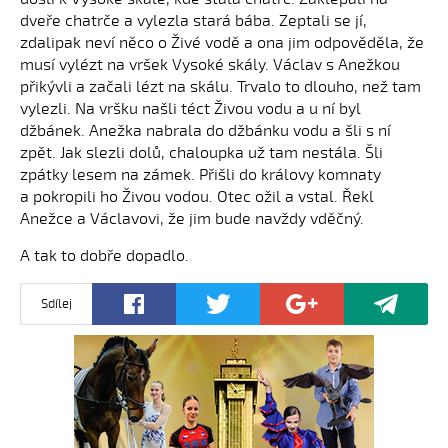
dveře chatrče a vylezla stará bába. Zeptali se jí,
zdalipak neví něco o Živé vodě a ona jim odpověděla, že
musí vylézt na vršek Vysoké skály. Václav s Anežkou
přikývli a začali lézt na skálu. Trvalo to dlouho, než tam
vylezli. Na vršku našli téct Živou vodu a u ní byl
džbánek. Anežka nabrala do džbánku vodu a šli s ní
zpět. Jak slezli dolů, chaloupka už tam nestála. Šli
zpátky lesem na zámek. Přišli do královy komnaty
a pokropili ho Živou vodou. Otec ožil a vstal. Řekl
Anežce a Václavovi, že jim bude navždy vděčný.
A tak to dobře dopadlo.
Sdílej