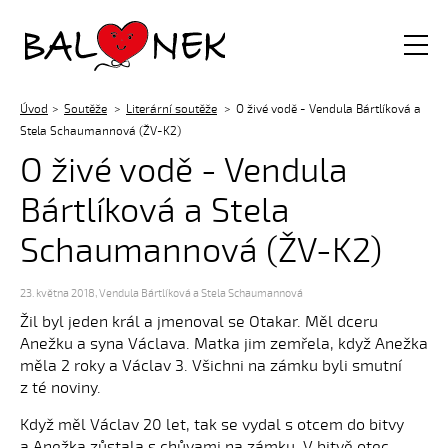
Balónek z.s.
Úvod
Soutěže
Literární soutěže
O živé vodě - Vendula Bártlíková a
Stela Schaumannová (ŽV-K2)
O živé vodě - Vendula
Bártlíková a Stela
Schaumannová (ŽV-K2)
23. května 2018
,
Vendula Bártlíková a Stela Schaumannová
Žil byl jeden král a jmenoval se Otakar. Měl dceru
Anežku a syna Václava. Matka jim zemřela, když Anežka
měla 2 roky a Václav 3. Všichni na zámku byli smutní
z té noviny.
Když měl Václav 20 let, tak se vydal s otcem do bitvy
a Anežka zůstala s chůvami na zámku. V bitvě otec