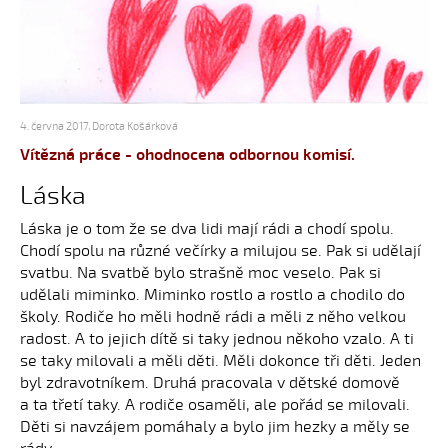
4. června 2017
,
Dorota Košárková
Vítězná práce - ohodnocena odbornou komisí.
Láska
Láska je o tom že se dva lidi mají rádi a chodí spolu.
Chodí spolu na různé večírky a milujou se. Pak si udělají
svatbu. Na svatbě bylo strašně moc veselo. Pak si
udělali miminko. Miminko rostlo a rostlo a chodilo do
školy. Rodiče ho měli hodně rádi a měli z něho velkou
radost. A to jejich dítě si taky jednou někoho vzalo. A ti
se taky milovali a měli děti. Měli dokonce tři děti. Jeden
byl zdravotníkem. Druhá pracovala v dětské domově
a ta třetí taky. A rodiče osaměli, ale pořád se milovali.
Děti si navzájem pomáhaly a bylo jim hezky a měly se