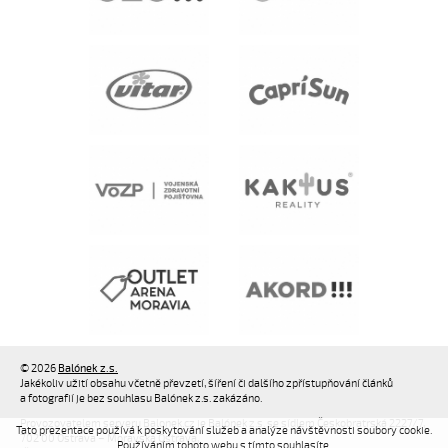
© 2026
Balónek z.s.
Jakékoliv užití obsahu včetně převzetí, šíření či dalšího zpřístupňování článků
a fotografií je bez souhlasu Balónek z.s. zakázáno.
Provozovatelem serveru Balonek.cz je Balónek z.s. se sídlem Českobratrská 2227/7,
Tato prezentace používá k poskytování služeb a analýze návštěvnosti soubory cookie.
702 00 Ostrava – Moravská Ostrava,
Používáním tohoto webu s tímto souhlasíte.