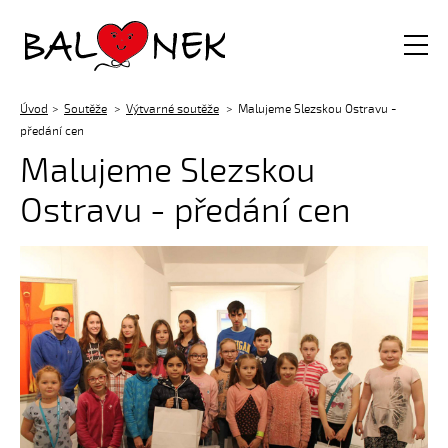
Balónek z.s.
Úvod
Soutěže
Výtvarné soutěže
Malujeme Slezskou Ostravu -
předání cen
Malujeme Slezskou
Ostravu - předání cen