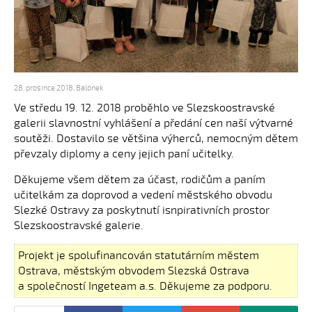
28. prosince 2018
,
Balónek
Ve středu 19. 12. 2018 proběhlo ve Slezskoostravské
galerii slavnostní vyhlášení a předání cen naší výtvarné
soutěži. Dostavilo se většina výherců, nemocným dětem
převzaly diplomy a ceny jejich paní učitelky.
Děkujeme všem dětem za účast, rodičům a paním
učitelkám za doprovod a vedení městského obvodu
Slezké Ostravy za poskytnutí isnpirativních prostor
Slezskoostravské galerie.
Projekt je spolufinancován statutárním městem
Ostrava, městským obvodem Slezská Ostrava
a společností Ingeteam a.s. Děkujeme za podporu.